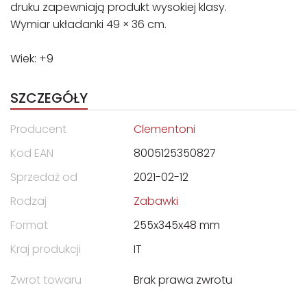
druku zapewniają produkt wysokiej klasy.
Wymiar układanki 49 × 36 cm.
Wiek: +9
SZCZEGÓŁY
Producent
Clementoni
Kod EAN
8005125350827
Sprzedaż od
2021-02-12
Rodzaj
Zabawki
Format
255x345x48 mm
Kraj produkcji
IT
Zwrot towaru
Brak prawa zwrotu