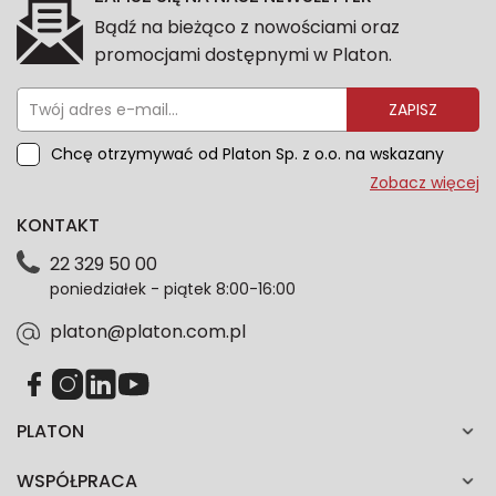
Bądź na bieżąco z nowościami oraz
promocjami dostępnymi w Platon.
ZAPISZ
Chcę otrzymywać od Platon Sp. z o.o. na wskazany
przeze mnie adres e-mail informacje marketingowe
Zobacz więcej
dotyczące oferty platon.com.pl. Wszelkie informacje
KONTAKT
dotyczące danych osobowych znajdziesz w naszej
Polityce prywatności. Zgodę możesz wycofać w
22 329 50 00
każdym czasie. Wycofanie zgody nie wpłynie na
poniedziałek - piątek 8:00-16:00
zgodność z prawem przetwarzania dokonanego przed
jej wycofaniem.*
platon@platon.com.pl
PLATON
WSPÓŁPRACA