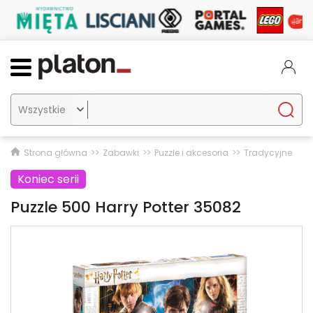

Strona główna
Zabawki
Puzzle i akcesoria
Tradycyjne
Koniec serii
Puzzle 500 Harry Potter 35082