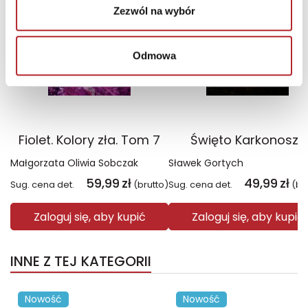
Zezwól na wybór
Odmowa
Fiolet. Kolory zła. Tom 7
Święto Karkonoszy
Małgorzata Oliwia Sobczak
Sławek Gortych
59,99
zł
49,99
zł
Sug. cena det.
(brutto)
Sug. cena det.
(br
Zaloguj się, aby kupić
Zaloguj się, aby kupić
INNE Z TEJ KATEGORII
Nowość
Nowość