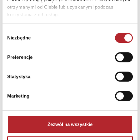
otrzymanymi od Ciebie lub uzyskanymi podczas
korzystania z ich usług.
Wybór
Niezbędne
zgody
Puzzle 24 Moto Traktor CzuCzu
Preferencje
Bright Junior Media
69,90
zł
Sug. cena det.
(brutto)
Statystyka
Zaloguj się, aby kupić
Marketing
NAJCZĘŚCIEJ KUPOWANE
zobacz więcej
TOP 100
TOP 100
Zezwól na wszystkie
Wyłączność
Wyłączność