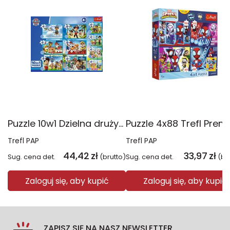
Puzzle 10w1 Dzielna drużyna Psiego Patrolu 96012
Trefl PAP
Trefl PAP
44,42
zł
33,97
zł
Sug. cena det.
(brutto)
Sug. cena det.
(br
Zaloguj się, aby kupić
Zaloguj się, aby kupić
ZAPISZ SIĘ NA NASZ NEWSLETTER