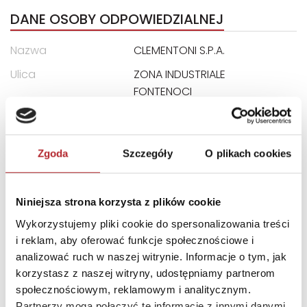
DANE OSOBY ODPOWIEDZIALNEJ
Nazwa
CLEMENTONI S.P.A.
Ulica
ZONA INDUSTRIALE
FONTENOCI
Kod pocztowy
62019
Miasto
RECANATI LOCALITA
Zgoda
Szczegóły
O plikach cookies
E-mail
assistenza@clementoni.it
Niniejsza strona korzysta z plików cookie
INNI KLIENCI KUPOWALI
Wykorzystujemy pliki cookie do spersonalizowania treści
i reklam, aby oferować funkcje społecznościowe i
analizować ruch w naszej witrynie. Informacje o tym, jak
korzystasz z naszej witryny, udostępniamy partnerom
społecznościowym, reklamowym i analitycznym.
Partnerzy mogą połączyć te informacje z innymi danymi