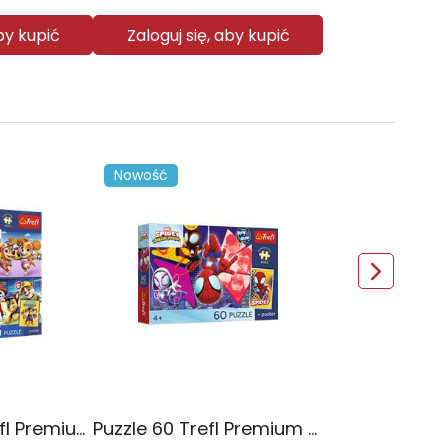
aby kupić
Zaloguj się, aby kupić
Nowość
Puzzle 4x88 Trefl Premium Plus Kids Psia Straż Psi Patrol 34693
Puzzle 60 Trefl Premium Plus Kids Niesamowita przygoda Spidey Marvel 17429