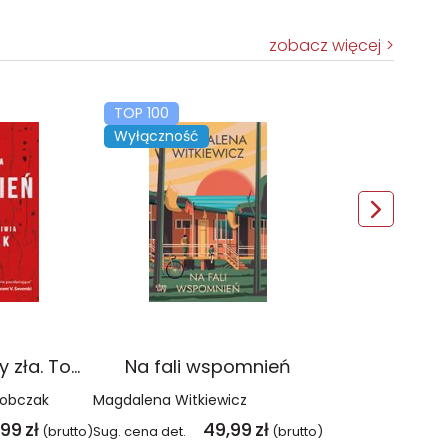
zobacz więcej
TOP 100
Wyłączność
Czerwień. Kolory zła. Tom 1 wyd. 2025
Na fali wspomnień
Sobczak
Magdalena Witkiewicz
,99
zł
49,99
zł
(brutto)
Sug. cena det.
(brutto)