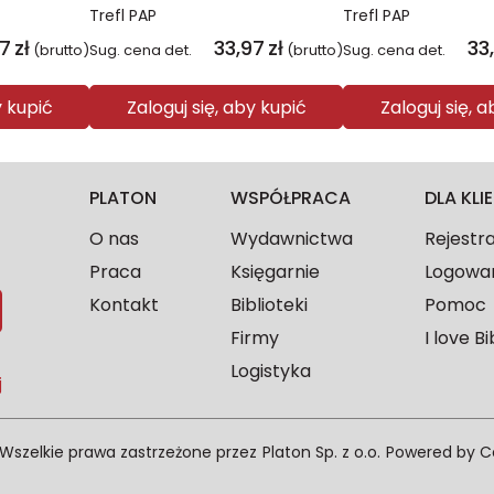
Trefl PAP
Trefl PAP
97
zł
33,97
zł
33
(brutto)
Sug. cena det.
(brutto)
Sug. cena det.
y kupić
Zaloguj się, aby kupić
Zaloguj się, 
PLATON
WSPÓŁPRACA
DLA KL
O nas
Wydawnictwa
Rejestr
Praca
Księgarnie
Logowa
Kontakt
Biblioteki
Pomoc
Firmy
I love Bi
Logistyka
j
Wszelkie prawa zastrzeżone przez
Platon Sp. z o.o.
Powered by
C