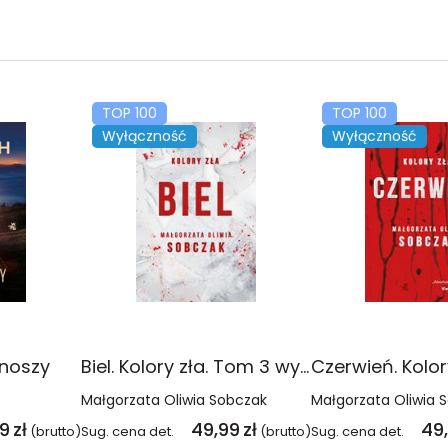
TOP 100
TOP 100
Wyłączność
Wyłączność
onoszy
Biel. Kolory zła. Tom 3 wyd. 2025
Małgorzata Oliwia Sobczak
Małgorzata Oliwia 
99
zł
49,99
zł
49
(brutto)
Sug. cena det.
(brutto)
Sug. cena det.