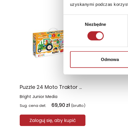
uzyskanymi podczas korzysta
Wybór
Niezbędne
zgody
Odmowa
Puzzle 24 Moto Traktor CzuCzu
Bright Junior Media
69,90
zł
Sug. cena det.
(brutto)
Zaloguj się, aby kupić