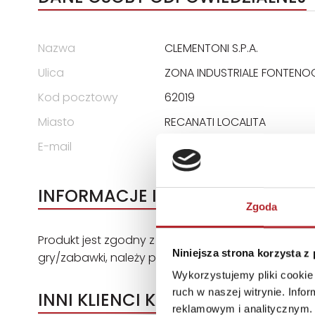
Nazwa
CLEMENTONI S.P.A.
Ulica
ZONA INDUSTRIALE FONTENO
Kod pocztowy
62019
Miasto
RECANATI LOCALITA
E-mail
assistenza@clementoni.it
INFORMACJE I OSTRZEŻENIA
Zgoda
Produkt jest zgodny z przepisami unijnymi: Dyrekt
Niniejsza strona korzysta z
gry/zabawki, należy przestrzegać instrukcji i infor
Wykorzystujemy pliki cookie 
ruch w naszej witrynie. Inf
INNI KLIENCI KUPOWALI
reklamowym i analitycznym. 