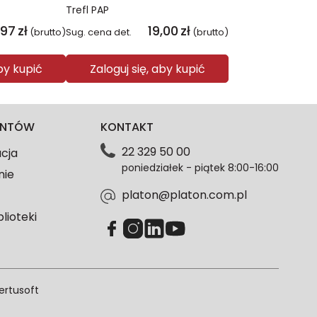
Trefl PAP
,97
zł
19,00
zł
(brutto)
Sug. cena det.
(brutto)
aby kupić
Zaloguj się, aby kupić
IENTÓW
KONTAKT
22 329 50 00
acja
poniedziałek - piątek 8:00-16:00
nie
platon@platon.com.pl
blioteki
ertusoft