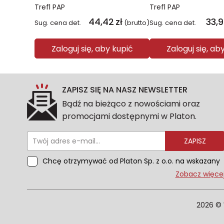
Trefl PAP
Trefl PAP
44,42
zł
33,
Sug. cena det.
(brutto)
Sug. cena det.
Zaloguj się, aby kupić
Zaloguj się, ab
ZAPISZ SIĘ NA NASZ NEWSLETTER
Bądź na bieżąco z nowościami oraz
promocjami dostępnymi w Platon.
ZAPISZ
Chcę otrzymywać od Platon Sp. z o.o. na wskazany
przeze mnie adres e-mail informacje
Zobacz więce
marketingowe dotyczące oferty platon.com.pl.
Wszelkie informacje dotyczące danych osobowych
znajdziesz w naszej Polityce prywatności. Zgodę
2026 © 
możesz wycofać w każdym czasie. Wycofanie