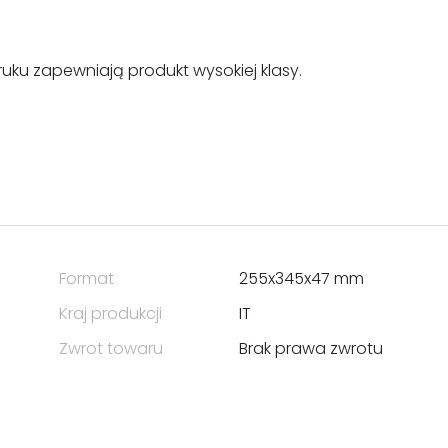
uku zapewniają produkt wysokiej klasy.
Format
255x345x47 mm
Kraj produkcji
IT
Zwrot towaru
Brak prawa zwrotu