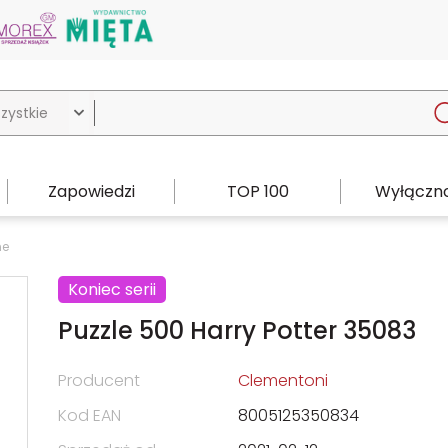

Zapowiedzi
TOP 100
Wyłączno
ne
Koniec serii
Puzzle 500 Harry Potter 35083
Producent
Clementoni
Kod EAN
8005125350834