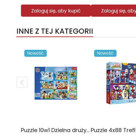
Zaloguj się, aby kupić
Zaloguj się, ab
INNE Z TEJ KATEGORII
Nowość
Nowość
Puzzle 10w1 Dzielna drużyna Psiego Patrolu 96012