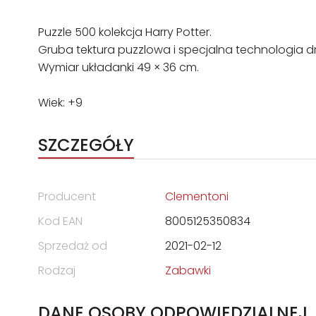
Puzzle 500 kolekcja Harry Potter.
Gruba tektura puzzlowa i specjalna technologia dr
Wymiar układanki 49 × 36 cm.
Wiek: +9
SZCZEGÓŁY
Producent
Clementoni
Kod EAN
8005125350834
Sprzedaż od
2021-02-12
Rodzaj
Zabawki
DANE OSOBY ODPOWIEDZIALNEJ