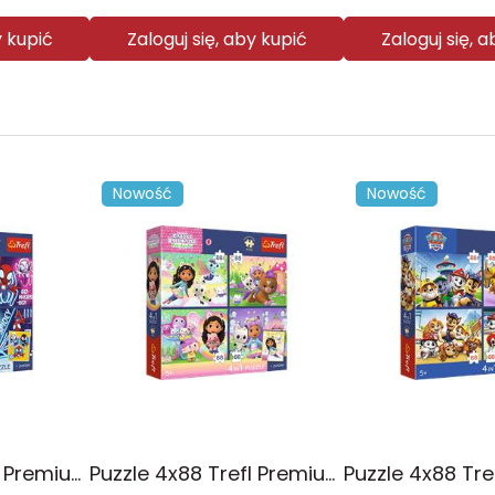
y kupić
Zaloguj się, aby kupić
Zaloguj się, 
Nowość
Nowość
Puzzle 4x88 Trefl Premium Plus Kids Pajęczy dzień Spidey 34696
Puzzle 4x88 Trefl Premium Plus Kids Kocie harce Koci Domek Gabi 34694