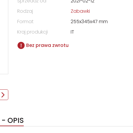
Sprzedaż od
2021-02-12
Rodzaj
Zabawki
Format
255x345x47 mm
Kraj produkcji
IT
Bez prawa zwrotu
 - OPIS