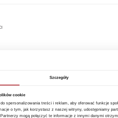
CI
Szczegóły
ywa 2009/48/WE. Aby prawidłowo i bezpiecznie korzystać z
 plików cookie
macji na opakowaniu.
do spersonalizowania treści i reklam, aby oferować funkcje sp
ormacje o tym, jak korzystasz z naszej witryny, udostępniamy p
Partnerzy mogą połączyć te informacje z innymi danymi otrzym