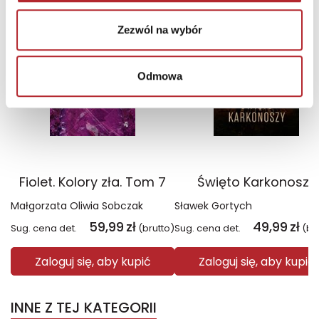
TOP 100
TOP 100
Wyłączność
Wyłączność
Zezwól na wybór
Odmowa
Fiolet. Kolory zła. Tom 7
Święto Karkonoszy
Małgorzata Oliwia Sobczak
Sławek Gortych
59,99
zł
49,99
zł
Sug. cena det.
(brutto)
Sug. cena det.
(br
Zaloguj się, aby kupić
Zaloguj się, aby kupić
INNE Z TEJ KATEGORII