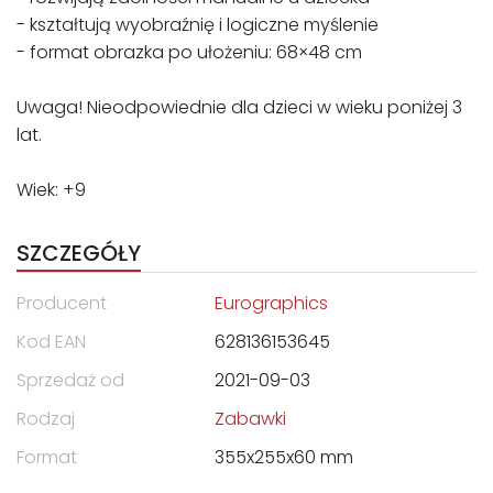
- kształtują wyobraźnię i logiczne myślenie
- format obrazka po ułożeniu: 68×48 cm
Uwaga! Nieodpowiednie dla dzieci w wieku poniżej 3
lat.
Wiek: +9
SZCZEGÓŁY
Producent
Eurographics
Kod EAN
628136153645
Sprzedaż od
2021-09-03
Rodzaj
Zabawki
Format
355x255x60 mm