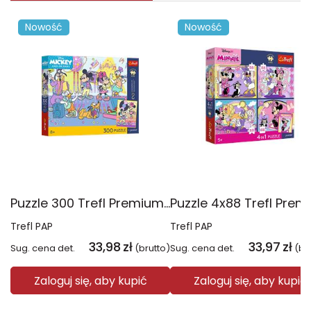
Nowość
Nowość
Puzzle 300 Trefl Premium Plus Kids Ekscytująca przygoda Disney Mickey Mouse 23045
Trefl PAP
Trefl PAP
33,98
zł
33,97
zł
Sug. cena det.
(brutto)
Sug. cena det.
(br
Zaloguj się, aby kupić
Zaloguj się, aby kupić