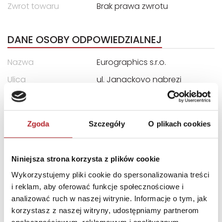
Zwrot towaru
Brak prawa zwrotu
DANE OSOBY ODPOWIEDZIALNEJ
Nazwa
Eurographics s.r.o.
Ulica
ul. Janackovo nabrezi
1076/2
Kod pocztowy
150-00
Zgoda
Szczegóły
O plikach cookies
Miasto
Smíchov, 150 00 Praha 5
E-mail
service@eurographics.ca
Niniejsza strona korzysta z plików cookie
Wykorzystujemy pliki cookie do spersonalizowania treści
INNI KLIENCI KUPOWALI
i reklam, aby oferować funkcje społecznościowe i
analizować ruch w naszej witrynie. Informacje o tym, jak
korzystasz z naszej witryny, udostępniamy partnerom