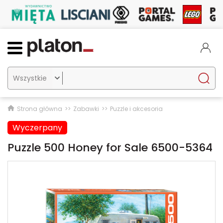

Strona główna
Zabawki
Puzzle i akcesoria
Wyczerpany
Puzzle 500 Honey for Sale 6500-5364