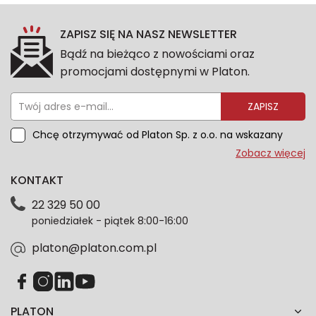
ZAPISZ SIĘ NA NASZ NEWSLETTER
Bądź na bieżąco z nowościami oraz
promocjami dostępnymi w Platon.
ZAPISZ
Chcę otrzymywać od Platon Sp. z o.o. na wskazany
przeze mnie adres e-mail informacje marketingowe
Zobacz więcej
dotyczące oferty platon.com.pl. Wszelkie informacje
KONTAKT
dotyczące danych osobowych znajdziesz w naszej
Polityce prywatności. Zgodę możesz wycofać w
22 329 50 00
każdym czasie. Wycofanie zgody nie wpłynie na
poniedziałek - piątek 8:00-16:00
zgodność z prawem przetwarzania dokonanego przed
jej wycofaniem.*
platon@platon.com.pl
PLATON