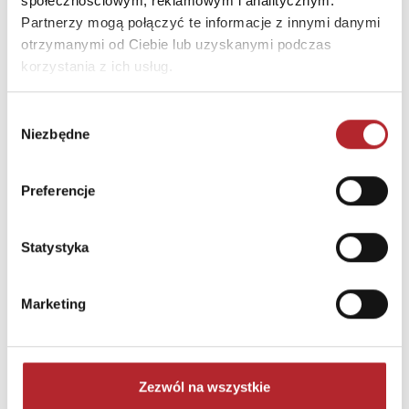
społecznościowym, reklamowym i analitycznym.
Partnerzy mogą połączyć te informacje z innymi danymi
otrzymanymi od Ciebie lub uzyskanymi podczas
korzystania z ich usług.
Wybór
Niezbędne
zgody
Preferencje
Puzzle 24 Moto Traktor CzuCzu
Bright Junior Media
Statystyka
69,90
zł
Sug. cena det.
(brutto)
Zaloguj się, aby kupić
Marketing
NAJCZĘŚCIEJ KUPOWANE
zobacz więcej
Zezwól na wszystkie