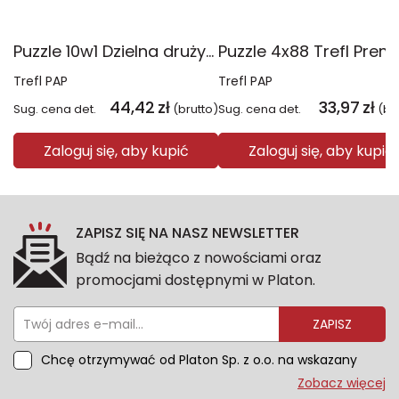
Puzzle 10w1 Dzielna drużyna Psiego Patrolu 96012
Trefl PAP
Trefl PAP
44,42
zł
33,97
zł
Sug. cena det.
(brutto)
Sug. cena det.
(br
Zaloguj się, aby kupić
Zaloguj się, aby kupić
ZAPISZ SIĘ NA NASZ NEWSLETTER
Bądź na bieżąco z nowościami oraz
promocjami dostępnymi w Platon.
ZAPISZ
Chcę otrzymywać od Platon Sp. z o.o. na wskazany
przeze mnie adres e-mail informacje marketingowe
Zobacz więcej
dotyczące oferty platon.com.pl. Wszelkie informacje