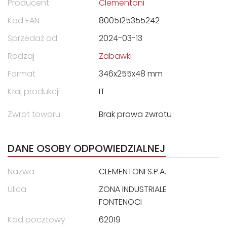
Producent
Clementoni
Kod EAN
8005125355242
Sprzedaż od
2024-03-13
Rodzaj
Zabawki
Format
346x255x48 mm
Kraj produkcji
IT
Zwrot towaru
Brak prawa zwrotu
DANE OSOBY ODPOWIEDZIALNEJ
Nazwa
CLEMENTONI S.P.A.
Ulica
ZONA INDUSTRIALE
FONTENOCI
Kod pocztowy
62019