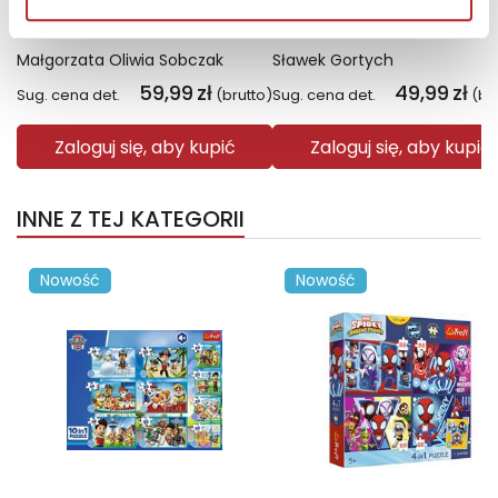
Fiolet. Kolory zła. Tom 7
Święto Karkonoszy
Małgorzata Oliwia Sobczak
Sławek Gortych
59,99
zł
49,99
zł
Sug. cena det.
(brutto)
Sug. cena det.
(br
Zaloguj się, aby kupić
Zaloguj się, aby kupić
INNE Z TEJ KATEGORII
Nowość
Nowość