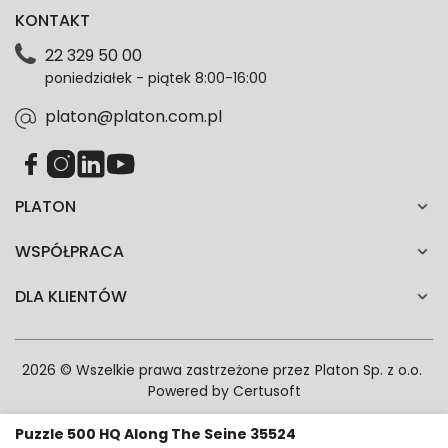
KONTAKT
dotyczące danych osobowych znajdziesz w naszej
Polityce prywatności. Zgodę możesz wycofać w
22 329 50 00
każdym czasie. Wycofanie zgody nie wpłynie na
poniedziałek - piątek 8:00-16:00
zgodność z prawem przetwarzania dokonanego przed
jej wycofaniem.*
platon@platon.com.pl
PLATON
WSPÓŁPRACA
DLA KLIENTÓW
2026 © Wszelkie prawa zastrzeżone przez
Platon Sp. z o.o.
Powered by
Certusoft
Puzzle 500 HQ Along The Seine 35524