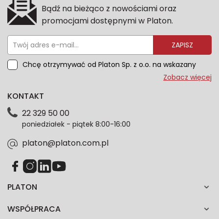
Bądź na bieżąco z nowościami oraz
promocjami dostępnymi w Platon.
ZAPISZ
Chcę otrzymywać od Platon Sp. z o.o. na wskazany
przeze mnie adres e-mail informacje marketingowe
Zobacz więcej
dotyczące oferty platon.com.pl. Wszelkie informacje
KONTAKT
dotyczące danych osobowych znajdziesz w naszej
Polityce prywatności. Zgodę możesz wycofać w
22 329 50 00
każdym czasie. Wycofanie zgody nie wpłynie na
poniedziałek - piątek 8:00-16:00
zgodność z prawem przetwarzania dokonanego przed
jej wycofaniem.*
platon@platon.com.pl
PLATON
WSPÓŁPRACA