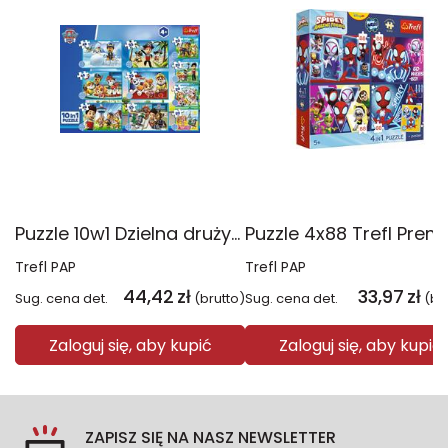
Puzzle 10w1 Dzielna drużyna Psiego Patrolu 96012
Trefl PAP
Trefl PAP
44,42
zł
33,97
zł
Sug. cena det.
(brutto)
Sug. cena det.
(br
Zaloguj się, aby kupić
Zaloguj się, aby kupić
ZAPISZ SIĘ NA NASZ NEWSLETTER