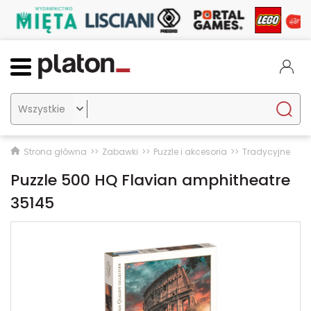

Strona główna
Zabawki
Puzzle i akcesoria
Tradycyjne
Puzzle 500 HQ Flavian amphitheatre
35145