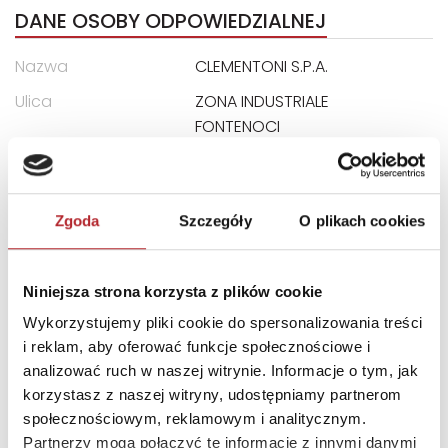
DANE OSOBY ODPOWIEDZIALNEJ
Nazwa
CLEMENTONI S.P.A.
Ulica
ZONA INDUSTRIALE
FONTENOCI
Kod pocztowy
62019
Miasto
RECANATI LOCALITA
Zgoda
Szczegóły
O plikach cookies
E-mail
assistenza@clementoni.it
Niniejsza strona korzysta z plików cookie
INNI KLIENCI KUPOWALI
Wykorzystujemy pliki cookie do spersonalizowania treści
i reklam, aby oferować funkcje społecznościowe i
analizować ruch w naszej witrynie. Informacje o tym, jak
korzystasz z naszej witryny, udostępniamy partnerom
społecznościowym, reklamowym i analitycznym.
Partnerzy mogą połączyć te informacje z innymi danymi