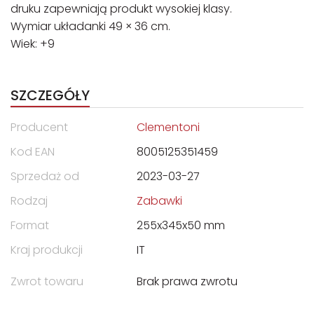
druku zapewniają produkt wysokiej klasy.
Wymiar układanki 49 × 36 cm.
Wiek: +9
SZCZEGÓŁY
Producent
Clementoni
Kod EAN
8005125351459
Sprzedaż od
2023-03-27
Rodzaj
Zabawki
Format
255x345x50 mm
Kraj produkcji
IT
Zwrot towaru
Brak prawa zwrotu