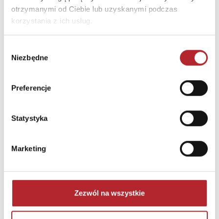
otrzymanymi od Ciebie lub uzyskanymi podczas
korzystania z ich usług.
Wybór
Niezbędne
zgody
Puzzle 24 Moto Traktor CzuCzu
Preferencje
Bright Junior Media
69,90
zł
Sug. cena det.
(brutto)
Statystyka
Zaloguj się, aby kupić
Marketing
NAJCZĘŚCIEJ KUPOWANE
zobacz więcej
TOP 100
TOP 100
Zezwól na wszystkie
Wyłączność
Wyłączność