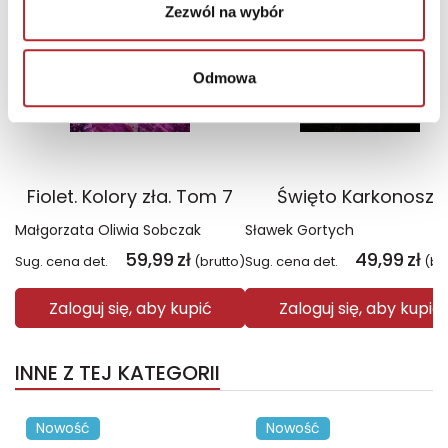
Zezwól na wybór
Odmowa
Fiolet. Kolory zła. Tom 7
Święto Karkonoszy
Małgorzata Oliwia Sobczak
Sławek Gortych
59,99
zł
49,99
zł
Sug. cena det.
(brutto)
Sug. cena det.
(br
Zaloguj się, aby kupić
Zaloguj się, aby kupić
INNE Z TEJ KATEGORII
Nowość
Nowość