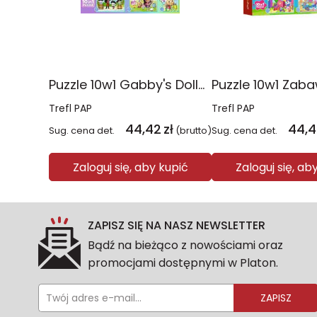
Puzzle 10w1 Gabby's Dollhouse Gabby i jej świat 96014
Trefl PAP
Trefl PAP
44,42
zł
44,4
Sug. cena det.
(brutto)
Sug. cena det.
Zaloguj się, aby kupić
Zaloguj się, ab
ZAPISZ SIĘ NA NASZ NEWSLETTER
Bądź na bieżąco z nowościami oraz
promocjami dostępnymi w Platon.
ZAPISZ