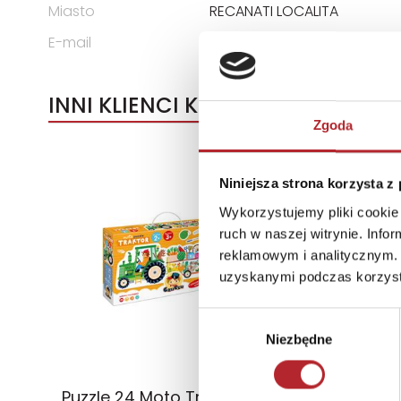
Miasto
RECANATI LOCALITA
E-mail
assistenza@clementoni.it
INNI KLIENCI KUPOWALI
Zgoda
Niniejsza strona korzysta z
Wykorzystujemy pliki cookie 
ruch w naszej witrynie. Inf
reklamowym i analitycznym. 
uzyskanymi podczas korzysta
Wybór
Niezbędne
zgody
Puzzle 24 Moto Traktor CzuCzu