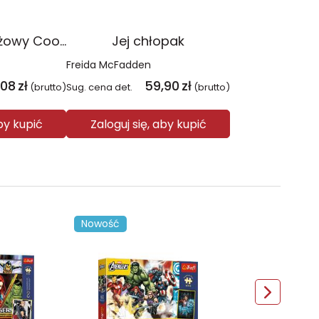
Plecak młodzieżowy Coolpack Jerry Daisy Black
Jej chłopak
Freida McFadden
,08
zł
59,90
zł
(brutto)
Sug. cena det.
(brutto)
aby kupić
Zaloguj się, aby kupić
Nowość