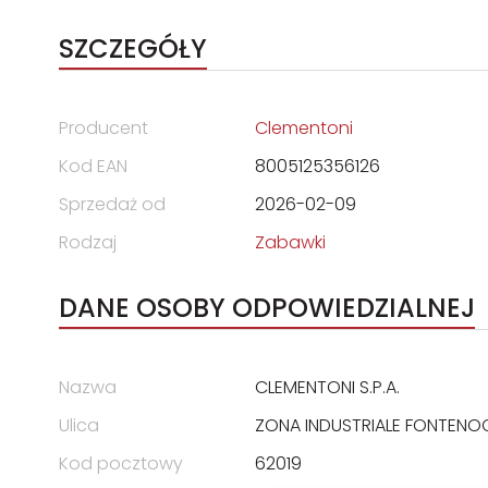
SZCZEGÓŁY
Producent
Clementoni
Kod EAN
8005125356126
Sprzedaż od
2026-02-09
Rodzaj
Zabawki
DANE OSOBY ODPOWIEDZIALNEJ
Nazwa
CLEMENTONI S.P.A.
Ulica
ZONA INDUSTRIALE FONTENO
Kod pocztowy
62019