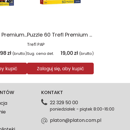
Puzzle 300 Trefl Premium Plus Kids Disney Marvel the Avengers Siła Drużyny 23046
Puzzle 60 Trefl Premium Plus Kids Marvel Razem Silniejsi 17436
Trefl PAP
,98
zł
19,00
zł
(brutto)
Sug. cena det.
(brutto)
aby kupić
Zaloguj się, aby kupić
IENTÓW
KONTAKT
22 329 50 00
acja
poniedziałek - piątek 8:00-16:00
nie
platon@platon.com.pl
blioteki