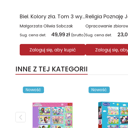
Biel. Kolory zła. Tom 3 wyd. 2025
Małgorzata Oliwia Sobczak
Opracowanie zbioro
49,99
zł
23,
Sug. cena det.
(brutto)
Sug. cena det.
Zaloguj się, aby kupić
Zaloguj się, ab
INNE Z TEJ KATEGORII
Nowość
Nowość