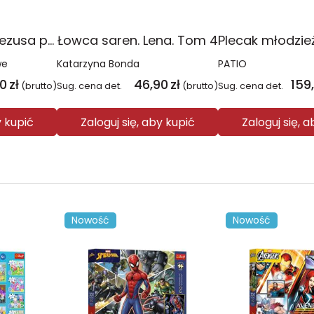
Religia Poznaję Jezusa podręcznik dla klasy 3 szkoły podstawowej
Łowca saren. Lena. Tom 4
we
Katarzyna Bonda
PATIO
00
zł
46,90
zł
159
(brutto)
Sug. cena det.
(brutto)
Sug. cena det.
y kupić
Zaloguj się, aby kupić
Zaloguj się, 
Nowość
Nowość