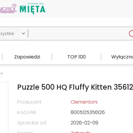

Zapowiedzi
TOP 100
Wyłączno
ne
Puzzle 500 HQ Fluffy Kitten 3561
Producent
Clementoni
Kod EAN
8005125356126
Sprzedaż od
2026-02-09