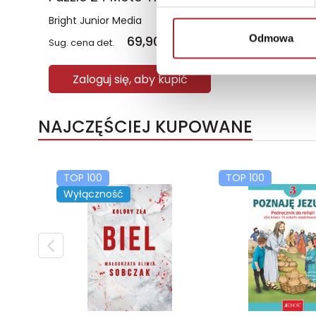
Bright Junior Media
Odmowa
69,90
zł
Sug. cena det.
(brutto)
Zaloguj się, aby kupić
NAJCZĘŚCIEJ KUPOWANE
TOP 100
TOP 100
Wyłączność