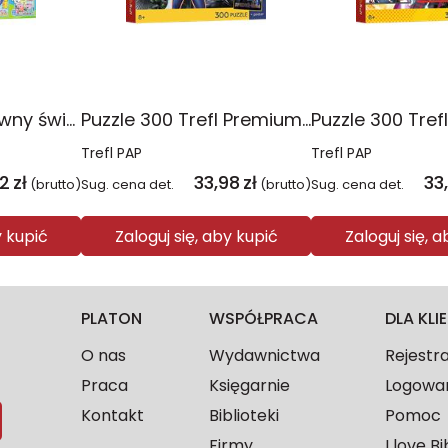
Puzzle 10w1 Zabawny świat Peppy 96013
Puzzle 300 Trefl Premium Plus Kids Disney Marvel Spiderman ukryty bohater 23047
Trefl PAP
Trefl PAP
2
zł
33,98
zł
33
(brutto)
Sug. cena det.
(brutto)
Sug. cena det.
y kupić
Zaloguj się, aby kupić
Zaloguj się, 
PLATON
WSPÓŁPRACA
DLA KL
O nas
Wydawnictwa
Rejestr
Praca
Księgarnie
Logowa
Kontakt
Biblioteki
Pomoc
Firmy
I love Bi