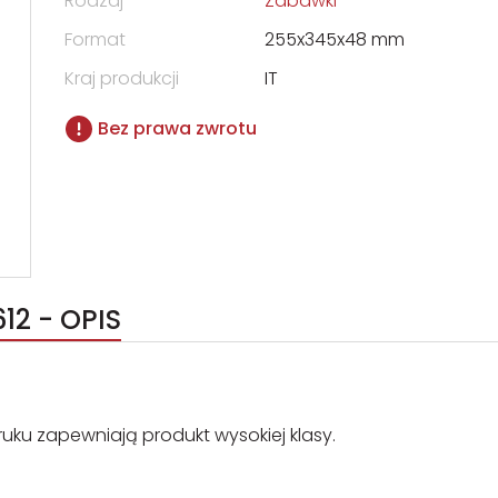
Rodzaj
Zabawki
Format
255x345x48 mm
Kraj produkcji
IT
Bez prawa zwrotu
12 - OPIS
uku zapewniają produkt wysokiej klasy.