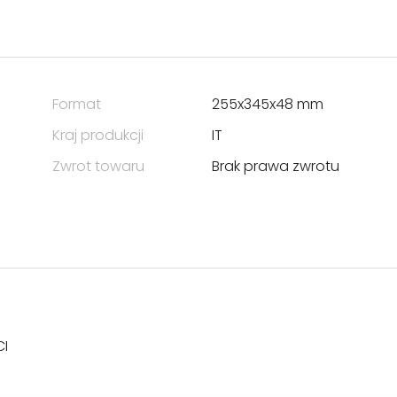
Format
255x345x48 mm
Kraj produkcji
IT
Zwrot towaru
Brak prawa zwrotu
CI