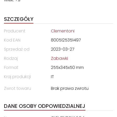
SZCZEGÓŁY
Producent
Clementoni
Kod EAN
8005125351497
Sprzedaż od
2023-03-27
Rodzaj
Zabawki
Format
255x345x50 mm
Kraj produkcji
IT
Zwrot towaru
Brak prawa zwrotu
DANE OSOBY ODPOWIEDZIALNEJ