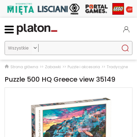

Strona główna
Zabawki
Puzzle i akcesoria
Tradycyjne
Puzzle 500 HQ Greece view 35149