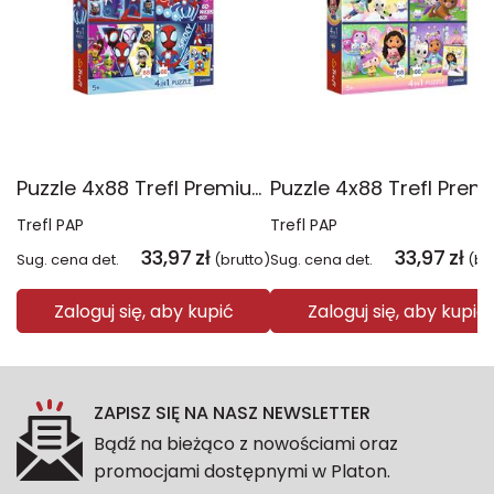
Puzzle 4x88 Trefl Premium Plus Kids Pajęczy dzień Spidey 34696
Trefl PAP
Trefl PAP
33,97
zł
33,97
zł
Sug. cena det.
(brutto)
Sug. cena det.
(br
Zaloguj się, aby kupić
Zaloguj się, aby kupić
ZAPISZ SIĘ NA NASZ NEWSLETTER
Bądź na bieżąco z nowościami oraz
promocjami dostępnymi w Platon.