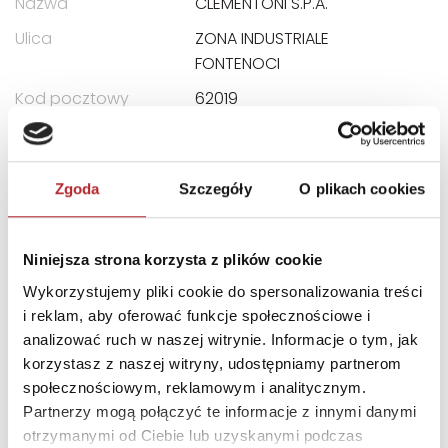
Nazwa
CLEMENTONI S.P.A.
Ulica
ZONA INDUSTRIALE
FONTENOCI
Kod pocztowy
62019
Miasto
RECANATI LOCALITA
E-mail
assistenza@clementoni.it
Zgoda
Szczegóły
O plikach cookies
INNI KLIENCI KUPOWALI
Niniejsza strona korzysta z plików cookie
Wykorzystujemy pliki cookie do spersonalizowania treści
i reklam, aby oferować funkcje społecznościowe i
analizować ruch w naszej witrynie. Informacje o tym, jak
korzystasz z naszej witryny, udostępniamy partnerom
społecznościowym, reklamowym i analitycznym.
Partnerzy mogą połączyć te informacje z innymi danymi
otrzymanymi od Ciebie lub uzyskanymi podczas