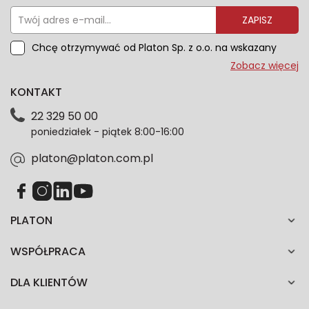
ZAPISZ
Chcę otrzymywać od Platon Sp. z o.o. na wskazany
przeze mnie adres e-mail informacje marketingowe
Zobacz więcej
dotyczące oferty platon.com.pl. Wszelkie informacje
KONTAKT
dotyczące danych osobowych znajdziesz w naszej
Polityce prywatności. Zgodę możesz wycofać w
22 329 50 00
każdym czasie. Wycofanie zgody nie wpłynie na
poniedziałek - piątek 8:00-16:00
zgodność z prawem przetwarzania dokonanego przed
jej wycofaniem.*
platon@platon.com.pl
PLATON
WSPÓŁPRACA
DLA KLIENTÓW