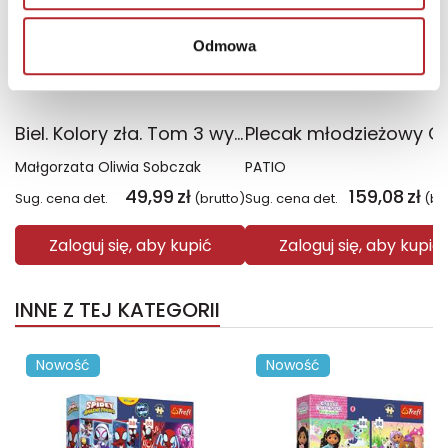
Odmowa
Biel. Kolory zła. Tom 3 wyd. 2025
Małgorzata Oliwia Sobczak
PATIO
49,99
zł
159,08
zł
Sug. cena det.
(brutto)
Sug. cena det.
(br
Zaloguj się, aby kupić
Zaloguj się, aby kupić
INNE Z TEJ KATEGORII
Nowość
Nowość