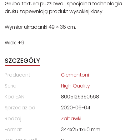
Gruba tektura puzzlowa i specjalna technologia
druku zapewniają produkt wysokiej klasy.
Wymiar układanki 49 × 36 cm.
Wiek: +9
SZCZEGÓŁY
Producent
Clementoni
Seria
High Quality
Kod EAN
8005125350568
Sprzedaż od
2020-06-04
Rodzaj
Zabawki
Format
344x254x50 mm