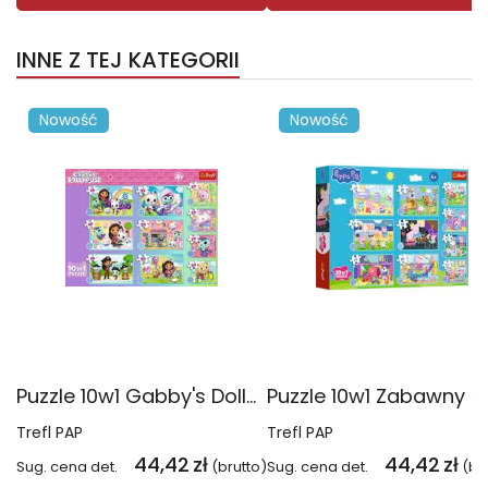
INNE Z TEJ KATEGORII
Nowość
Nowość
Puzzle 10w1 Gabby's Dollhouse Gabby i jej świat 96014
Trefl PAP
Trefl PAP
44,42
zł
44,42
zł
Sug. cena det.
(brutto)
Sug. cena det.
(br