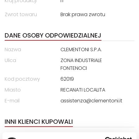
Kraj produkcji
IT
Zwrot towaru
Brak prawa zwrotu
DANE OSOBY ODPOWIEDZIALNEJ
Nazwa
CLEMENTONI S.P.A.
Ulica
ZONA INDUSTRIALE
FONTENOCI
Kod pocztowy
62019
Miasto
RECANATI LOCALITA
E-mail
assistenza@clementoni.it
INNI KLIENCI KUPOWALI