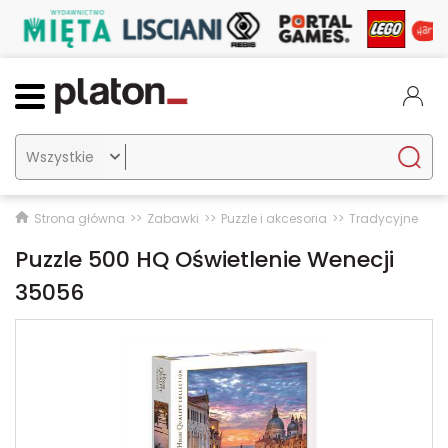

Strona główna
Zabawki
Puzzle i akcesoria
Tradycyjne
Puzzle 500 HQ Oświetlenie Wenecji
35056