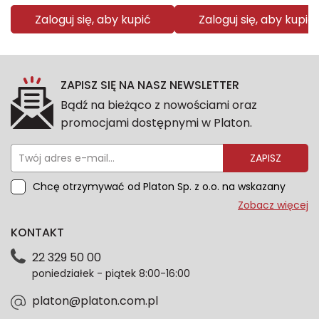
Zaloguj się, aby kupić
Zaloguj się, aby kupić
ZAPISZ SIĘ NA NASZ NEWSLETTER
Bądź na bieżąco z nowościami oraz
promocjami dostępnymi w Platon.
ZAPISZ
Chcę otrzymywać od Platon Sp. z o.o. na wskazany
przeze mnie adres e-mail informacje marketingowe
Zobacz więcej
dotyczące oferty platon.com.pl. Wszelkie informacje
KONTAKT
dotyczące danych osobowych znajdziesz w naszej
Polityce prywatności. Zgodę możesz wycofać w
22 329 50 00
każdym czasie. Wycofanie zgody nie wpłynie na
poniedziałek - piątek 8:00-16:00
zgodność z prawem przetwarzania dokonanego przed
jej wycofaniem.*
platon@platon.com.pl