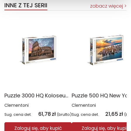
INNE Z TEJ SERII
zobacz więcej
Puzzle 3000 HQ Koloseum wschód słońca 33548
Clementoni
Clementoni
61,78
zł
21,65
zł
Sug. cena det.
(brutto)
Sug. cena det.
(br
Zaloguj się, aby kupić
Zaloguj się, aby kupić