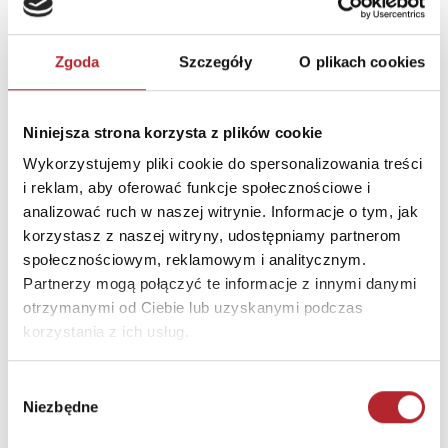
Zgoda
Szczegóły
O plikach cookies
Niniejsza strona korzysta z plików cookie
Wykorzystujemy pliki cookie do spersonalizowania treści
i reklam, aby oferować funkcje społecznościowe i
analizować ruch w naszej witrynie. Informacje o tym, jak
korzystasz z naszej witryny, udostępniamy partnerom
Puzzle 24 Moto Traktor CzuCzu
społecznościowym, reklamowym i analitycznym.
Partnerzy mogą połączyć te informacje z innymi danymi
Bright Junior Media
otrzymanymi od Ciebie lub uzyskanymi podczas
69,90
zł
Sug. cena det.
(brutto)
korzystania z ich usług.
Zaloguj się, aby kupić
Wybór
Niezbędne
zgody
NAJCZĘŚCIEJ KUPOWANE
zobacz więcej