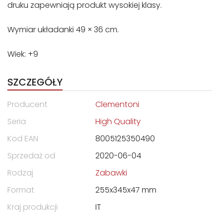
druku zapewniają produkt wysokiej klasy.
Wymiar układanki 49 × 36 cm.
Wiek: +9
SZCZEGÓŁY
Producent
Clementoni
Seria
High Quality
Kod EAN
8005125350490
Sprzedaż od
2020-06-04
Rodzaj
Zabawki
Format
255x345x47 mm
Kraj produkcji
IT