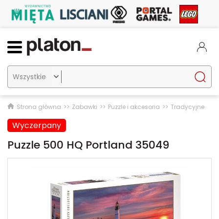

Strona główna
Zabawki
Puzzle i akcesoria
Tradycyjne
Wyczerpany
Puzzle 500 HQ Portland 35049