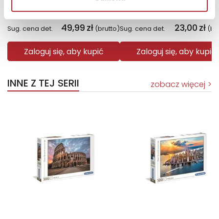
Małgorzata Oliwia Sobczak
Opracowanie zbiorowe
49,99
zł
23,00
zł
Sug. cena det.
(brutto)
Sug. cena det.
(br
Zaloguj się, aby kupić
Zaloguj się, aby kupić
INNE Z TEJ SERII
zobacz więcej