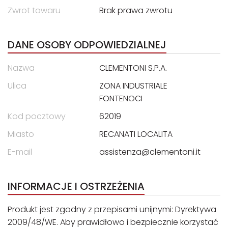
Zwrot towaru
Brak prawa zwrotu
DANE OSOBY ODPOWIEDZIALNEJ
Nazwa
CLEMENTONI S.P.A.
Ulica
ZONA INDUSTRIALE
FONTENOCI
Kod pocztowy
62019
Miasto
RECANATI LOCALITA
E-mail
assistenza@clementoni.it
INFORMACJE I OSTRZEŻENIA
Produkt jest zgodny z przepisami unijnymi: Dyrektywa
2009/48/WE. Aby prawidłowo i bezpiecznie korzystać