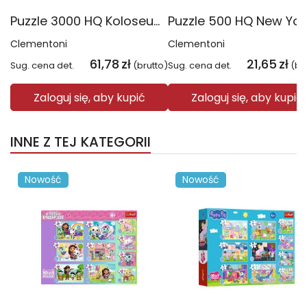
Puzzle 3000 HQ Koloseum wschód słońca 33548
Clementoni
Clementoni
61,78
zł
21,65
zł
Sug. cena det.
(brutto)
Sug. cena det.
(br
Zaloguj się, aby kupić
Zaloguj się, aby kupić
INNE Z TEJ KATEGORII
Nowość
Nowość