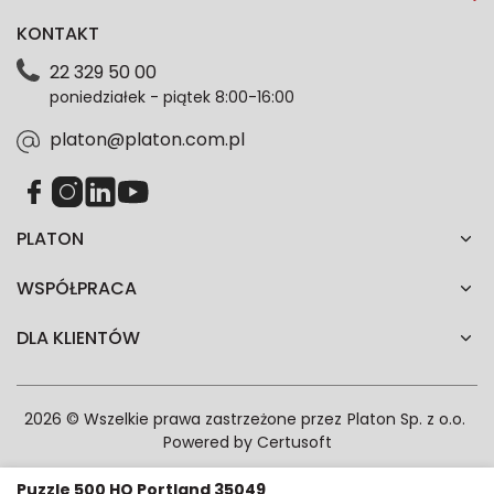
dotyczące oferty platon.com.pl. Wszelkie informacje
KONTAKT
dotyczące danych osobowych znajdziesz w naszej
Polityce prywatności. Zgodę możesz wycofać w
22 329 50 00
każdym czasie. Wycofanie zgody nie wpłynie na
poniedziałek - piątek 8:00-16:00
zgodność z prawem przetwarzania dokonanego przed
jej wycofaniem.*
platon@platon.com.pl
PLATON
WSPÓŁPRACA
DLA KLIENTÓW
2026 © Wszelkie prawa zastrzeżone przez
Platon Sp. z o.o.
Powered by
Certusoft
Puzzle 500 HQ Portland 35049