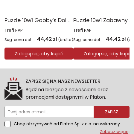
Puzzle 10w1 Gabby's Dollhouse Gabby i jej świat 96014
Trefl PAP
Trefl PAP
44,42
zł
44,42
zł
Sug. cena det.
(brutto)
Sug. cena det.
(br
Zaloguj się, aby kupić
Zaloguj się, aby kupić
ZAPISZ SIĘ NA NASZ NEWSLETTER
Bądź na bieżąco z nowościami oraz
promocjami dostępnymi w Platon.
ZAPISZ
Chcę otrzymywać od Platon Sp. z o.o. na wskazany
przeze mnie adres e-mail informacje marketingowe
Zobacz więcej