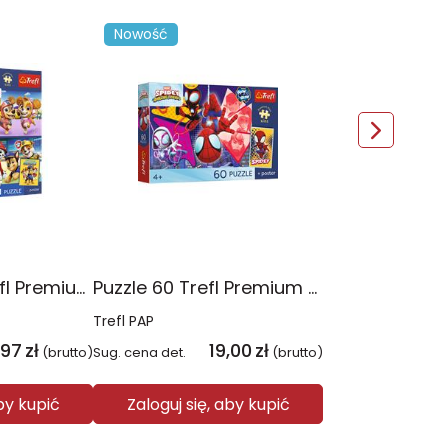
Nowość
Puzzle 4x88 Trefl Premium Plus Kids Psia Straż Psi Patrol 34693
Puzzle 60 Trefl Premium Plus Kids Niesamowita przygoda Spidey Marvel 17429
Trefl PAP
,97
zł
19,00
zł
(brutto)
Sug. cena det.
(brutto)
aby kupić
Zaloguj się, aby kupić