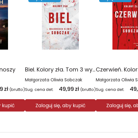
onoszy
Biel. Kolory zła. Tom 3 wyd. 2025
Małgorzata Oliwia Sobczak
Małgorzata Oliwia 
99
zł
49,99
zł
49
(brutto)
Sug. cena det.
(brutto)
Sug. cena det.
y kupić
Zaloguj się, aby kupić
Zaloguj się, 