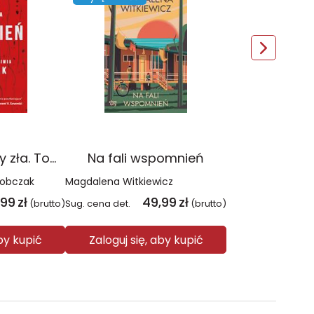
Czerwień. Kolory zła. Tom 1 wyd. 2025
Na fali wspomnień
Sobczak
Magdalena Witkiewicz
,99
zł
49,99
zł
(brutto)
Sug. cena det.
(brutto)
aby kupić
Zaloguj się, aby kupić