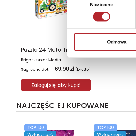
Niezbędne
zgody
Odmowa
Puzzle 24 Moto Traktor CzuCzu
Bright Junior Media
69,90
zł
Sug. cena det.
(brutto)
Zaloguj się, aby kupić
NAJCZĘŚCIEJ KUPOWANE
TOP 100
TOP 100
Wyłączność
Wyłączność