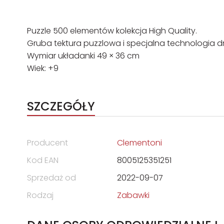
Puzzle 500 elementów kolekcja High Quality.
Gruba tektura puzzlowa i specjalna technologia dr
Wymiar układanki 49 × 36 cm
Wiek: +9
SZCZEGÓŁY
Producent
Clementoni
Kod EAN
8005125351251
Sprzedaż od
2022-09-07
Rodzaj
Zabawki