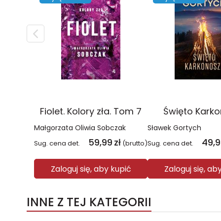
Fiolet. Kolory zła. Tom 7
Święto Kark
Małgorzata Oliwia Sobczak
Sławek Gortych
59,99
zł
49,
Sug. cena det.
(brutto)
Sug. cena det.
Zaloguj się, aby kupić
Zaloguj się, ab
INNE Z TEJ KATEGORII