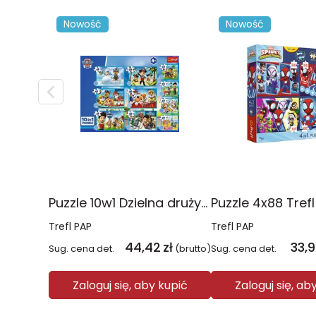
Nowość
Nowość
Puzzle 10w1 Dzielna drużyna Psiego Patrolu 96012
Trefl PAP
Trefl PAP
44,42
zł
33,
Sug. cena det.
(brutto)
Sug. cena det.
Zaloguj się, aby kupić
Zaloguj się, ab