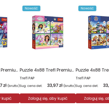
Nowość
Nowość
Puzzle 4x88 Trefl Premium Plus Kids Pajęczy dzień Spidey 34696
Puzzle 4x88 Trefl Premium Plus Kids Kocie harce Koci Domek Gabi 34694
Trefl PAP
Trefl PAP
97
zł
33,97
zł
33
(brutto)
Sug. cena det.
(brutto)
Sug. cena det.
y kupić
Zaloguj się, aby kupić
Zaloguj się, 