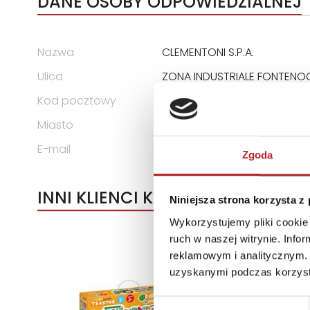
DANE OSOBY ODPOWIEDZIALNEJ
Nazwa
CLEMENTONI S.P.A.
Ulica
ZONA INDUSTRIALE FONTENO
Kod pocztowy
62019
Miasto
RECANATI LOCALITA
E-mail
assistenza@clementoni.it
Zgoda
INNI KLIENCI KUPOWALI
Niniejsza strona korzysta z
Wykorzystujemy pliki cookie 
ruch w naszej witrynie. Inf
reklamowym i analitycznym. 
uzyskanymi podczas korzysta
Wybór