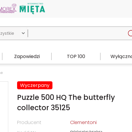

Zapowiedzi
TOP 100
Wyłączno
ne
Wyczerpany
Puzzle 500 HQ The butterfly
collector 35125
Producent
Clementoni