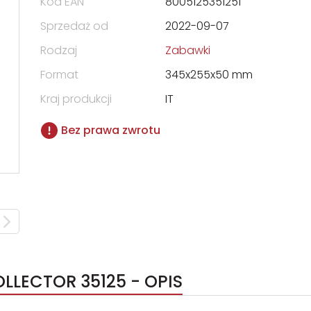
Kod EAN
8005125351251
Sprzedaż od
2022-09-07
Rodzaj
Zabawki
Format
345x255x50 mm
Kraj produkcji
IT
Bez prawa zwrotu
OLLECTOR 35125 - OPIS