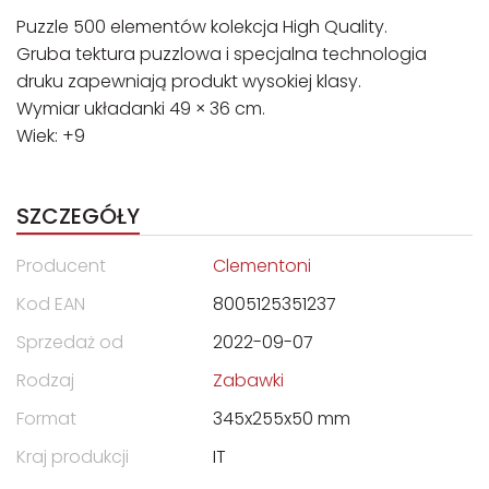
Puzzle 500 elementów kolekcja High Quality.
Gruba tektura puzzlowa i specjalna technologia
druku zapewniają produkt wysokiej klasy.
Wymiar układanki 49 × 36 cm.
Wiek: +9
SZCZEGÓŁY
Producent
Clementoni
Kod EAN
8005125351237
Sprzedaż od
2022-09-07
Rodzaj
Zabawki
Format
345x255x50 mm
Kraj produkcji
IT