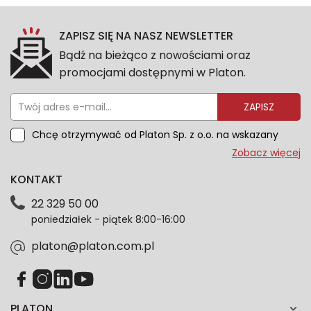
ZAPISZ SIĘ NA NASZ NEWSLETTER
Bądź na bieżąco z nowościami oraz
promocjami dostępnymi w Platon.
ZAPISZ
Chcę otrzymywać od Platon Sp. z o.o. na wskazany
przeze mnie adres e-mail informacje marketingowe
Zobacz więcej
dotyczące oferty platon.com.pl. Wszelkie informacje
KONTAKT
dotyczące danych osobowych znajdziesz w naszej
Polityce prywatności. Zgodę możesz wycofać w
22 329 50 00
każdym czasie. Wycofanie zgody nie wpłynie na
poniedziałek - piątek 8:00-16:00
zgodność z prawem przetwarzania dokonanego przed
jej wycofaniem.*
platon@platon.com.pl
PLATON