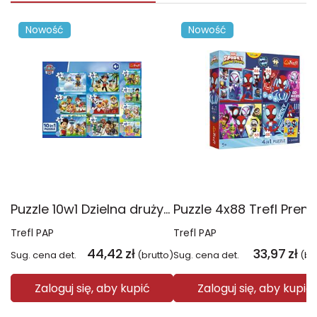
Nowość
Nowość
Puzzle 10w1 Dzielna drużyna Psiego Patrolu 96012
Trefl PAP
Trefl PAP
44,42
zł
33,97
zł
Sug. cena det.
(brutto)
Sug. cena det.
(br
Zaloguj się, aby kupić
Zaloguj się, aby kupić