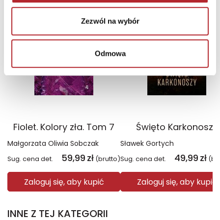
TOP 100
TOP 100
Wyłączność
Wyłączność
Zezwól na wybór
Odmowa
Fiolet. Kolory zła. Tom 7
Święto Karkonoszy
Małgorzata Oliwia Sobczak
Sławek Gortych
59,99
zł
49,99
zł
Sug. cena det.
(brutto)
Sug. cena det.
(br
Zaloguj się, aby kupić
Zaloguj się, aby kupić
INNE Z TEJ KATEGORII