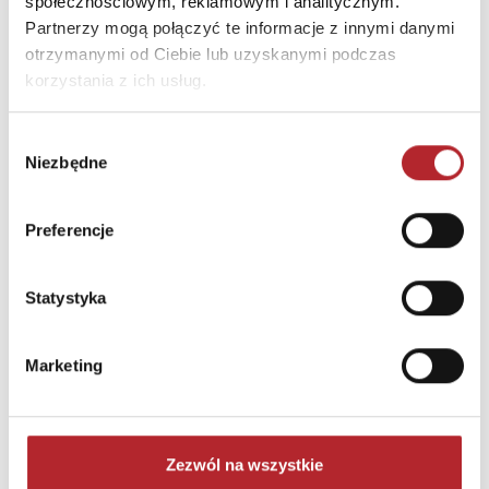
społecznościowym, reklamowym i analitycznym.
Partnerzy mogą połączyć te informacje z innymi danymi
otrzymanymi od Ciebie lub uzyskanymi podczas
korzystania z ich usług.
Wybór
Niezbędne
zgody
Preferencje
Puzzle 24 Moto Traktor CzuCzu
Bright Junior Media
Statystyka
69,90
zł
Sug. cena det.
(brutto)
Zaloguj się, aby kupić
Marketing
NAJCZĘŚCIEJ KUPOWANE
zobacz więcej
Zezwól na wszystkie