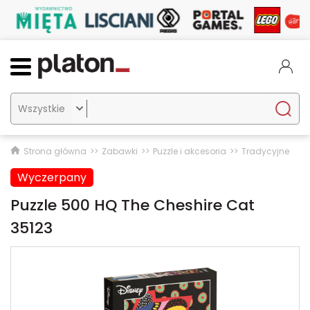

Strona główna
Zabawki
Puzzle i akcesoria
Tradycyjne
Wyczerpany
Puzzle 500 HQ The Cheshire Cat
35123