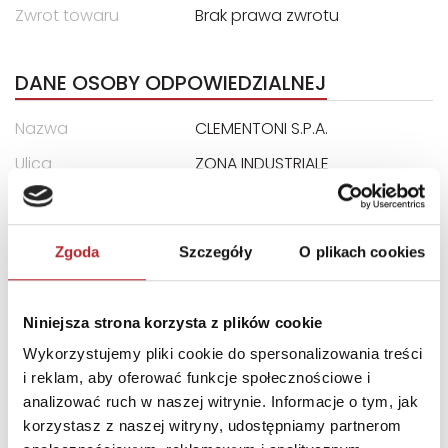
Zwrot towaru
Brak prawa zwrotu
DANE OSOBY ODPOWIEDZIALNEJ
Nazwa
CLEMENTONI S.P.A.
Ulica
ZONA INDUSTRIALE
FONTENOCI
Kod pocztowy
62019
Zgoda
Szczegóły
O plikach cookies
Miasto
RECANATI LOCALITA
E-mail
assistenza@clementoni.it
Niniejsza strona korzysta z plików cookie
Wykorzystujemy pliki cookie do spersonalizowania treści
INNI KLIENCI KUPOWALI
i reklam, aby oferować funkcje społecznościowe i
analizować ruch w naszej witrynie. Informacje o tym, jak
korzystasz z naszej witryny, udostępniamy partnerom