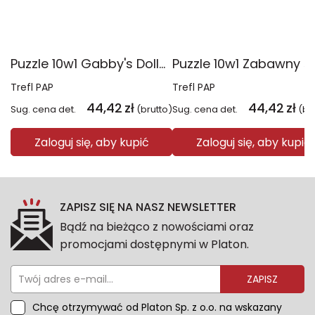
Puzzle 10w1 Gabby's Dollhouse Gabby i jej świat 96014
Trefl PAP
Trefl PAP
44,42
zł
44,42
zł
Sug. cena det.
(brutto)
Sug. cena det.
(br
Zaloguj się, aby kupić
Zaloguj się, aby kupić
ZAPISZ SIĘ NA NASZ NEWSLETTER
Bądź na bieżąco z nowościami oraz
promocjami dostępnymi w Platon.
ZAPISZ
Chcę otrzymywać od Platon Sp. z o.o. na wskazany