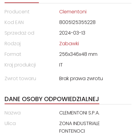
Producent
Clementoni
Kod EAN
8005125355228
Sprzedaż od
2024-03-13
Rodzaj
Zabawki
Format
256x346x48 mm
Kraj produkcji
IT
Zwrot towaru
Brak prawa zwrotu
DANE OSOBY ODPOWIEDZIALNEJ
Nazwa
CLEMENTONI S.P.A.
Ulica
ZONA INDUSTRIALE
FONTENOCI