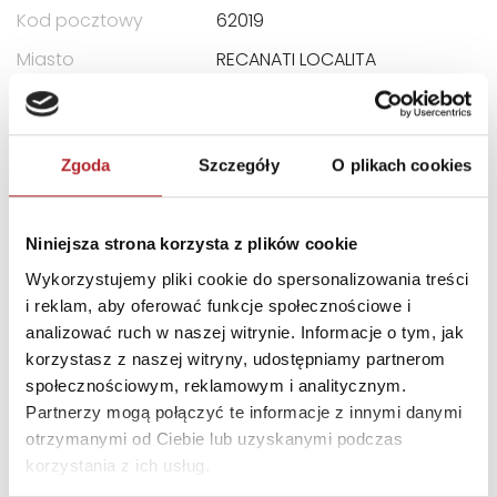
Kod pocztowy
62019
Miasto
RECANATI LOCALITA
E-mail
assistenza@clementoni.it
Zgoda
Szczegóły
O plikach cookies
INNI KLIENCI KUPOWALI
Niniejsza strona korzysta z plików cookie
Wykorzystujemy pliki cookie do spersonalizowania treści
i reklam, aby oferować funkcje społecznościowe i
analizować ruch w naszej witrynie. Informacje o tym, jak
korzystasz z naszej witryny, udostępniamy partnerom
społecznościowym, reklamowym i analitycznym.
Partnerzy mogą połączyć te informacje z innymi danymi
otrzymanymi od Ciebie lub uzyskanymi podczas
korzystania z ich usług.