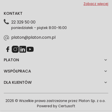
przeze mnie adres e-mail informacje marketingowe
Zobacz więcej
dotyczące oferty platon.com.pl. Wszelkie informacje
KONTAKT
dotyczące danych osobowych znajdziesz w naszej
Polityce prywatności. Zgodę możesz wycofać w
22 329 50 00
każdym czasie. Wycofanie zgody nie wpłynie na
poniedziałek - piątek 8:00-16:00
zgodność z prawem przetwarzania dokonanego przed
jej wycofaniem.*
platon@platon.com.pl
PLATON
WSPÓŁPRACA
DLA KLIENTÓW
2026 © Wszelkie prawa zastrzeżone przez
Platon Sp. z o.o.
Powered by
Certusoft