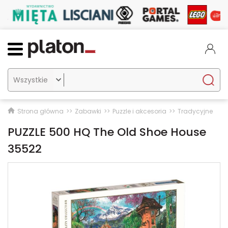

Strona główna
Zabawki
Puzzle i akcesoria
Tradycyjne
PUZZLE 500 HQ The Old Shoe House
35522