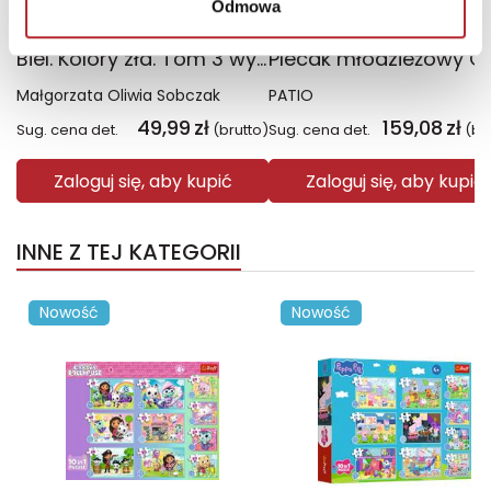
Odmowa
Biel. Kolory zła. Tom 3 wyd. 2025
Małgorzata Oliwia Sobczak
PATIO
49,99
zł
159,08
zł
Sug. cena det.
(brutto)
Sug. cena det.
(br
Zaloguj się, aby kupić
Zaloguj się, aby kupić
INNE Z TEJ KATEGORII
Nowość
Nowość