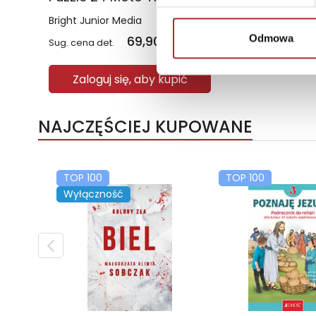
Bright Junior Media
Odmowa
69,90
zł
Sug. cena det.
(brutto)
Zaloguj się, aby kupić
NAJCZĘŚCIEJ KUPOWANE
TOP 100
TOP 100
Wyłączność