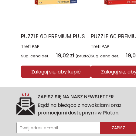
PUZZLE 60 PREMIUM PLUS KIDS Uśmiech i miód Kubuś Puchatek 17437
Trefl PAP
Trefl PAP
19,02
zł
19,
Sug. cena det.
(brutto)
Sug. cena det.
Zaloguj się, aby kupić
Zaloguj się, ab
ZAPISZ SIĘ NA NASZ NEWSLETTER
Bądź na bieżąco z nowościami oraz
promocjami dostępnymi w Platon.
ZAPISZ