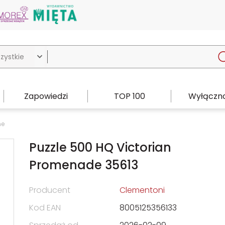

Zapowiedzi
TOP 100
Wyłączno
ne
Puzzle 500 HQ Victorian
Promenade 35613
Producent
Clementoni
Kod EAN
8005125356133