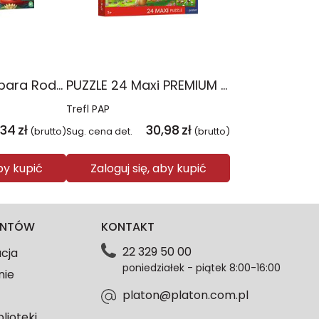
PUZZLE 160 Kapibara Rodzina Treflików 15446
PUZZLE 24 Maxi PREMIUM PLUS KIDS Wesoły spacer Psi Patrol 14388
Trefl PAP
,34
zł
30,98
zł
(brutto)
Sug. cena det.
(brutto)
aby kupić
Zaloguj się, aby kupić
IENTÓW
KONTAKT
22 329 50 00
acja
poniedziałek - piątek 8:00-16:00
nie
platon@platon.com.pl
blioteki