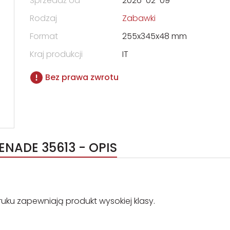
Sprzedaż od
2026-02-09
Rodzaj
Zabawki
Format
255x345x48 mm
Kraj produkcji
IT
Bez prawa zwrotu
NADE 35613 - OPIS
uku zapewniają produkt wysokiej klasy.