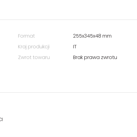
Format
255x345x48 mm
Kraj produkcji
IT
Zwrot towaru
Brak prawa zwrotu
CI