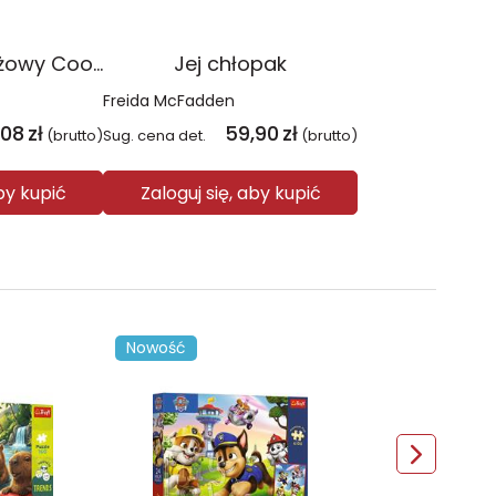
Plecak młodzieżowy Coolpack Jerry Daisy Black
Jej chłopak
Freida McFadden
,08
zł
59,90
zł
(brutto)
Sug. cena det.
(brutto)
aby kupić
Zaloguj się, aby kupić
Nowość