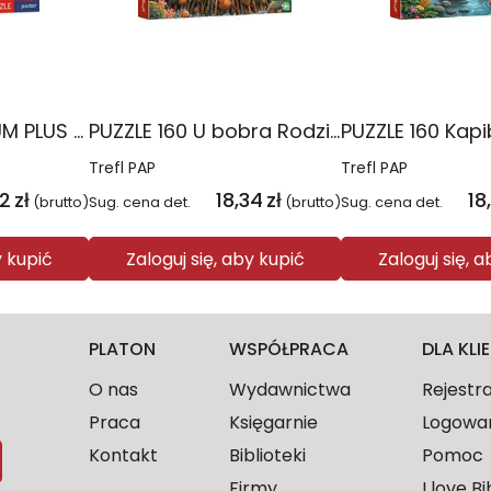
PUZZLE 60 PREMIUM PLUS KIDS Psie popołudnie Psi Patrol17432
PUZZLE 160 U bobra Rodzina Treflików 15448
Trefl PAP
Trefl PAP
02
zł
18,34
zł
18
(brutto)
Sug. cena det.
(brutto)
Sug. cena det.
y kupić
Zaloguj się, aby kupić
Zaloguj się, 
PLATON
WSPÓŁPRACA
DLA KL
O nas
Wydawnictwa
Rejestr
Praca
Księgarnie
Logowa
Kontakt
Biblioteki
Pomoc
Firmy
I love Bi