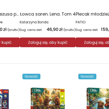
Religia Poznaję Jezusa podręcznik dla klasy 3 szkoły podstawowej
Łowca saren. Lena. Tom 4
we
Katarzyna Bonda
PATIO
00
zł
46,90
zł
159
(brutto)
Sug. cena det.
(brutto)
Sug. cena det.
y kupić
Zaloguj się, aby kupić
Zaloguj się, 
Nowość
Nowość