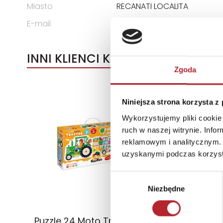
Miasto
RECANATI LOCALITA
E-mail
assistenza@clementoni.it
INNI KLIENCI KUPOWALI
Zgoda
Niniejsza strona korzysta z
Wykorzystujemy pliki cookie 
ruch w naszej witrynie. Inf
reklamowym i analitycznym. 
uzyskanymi podczas korzysta
Wybór
Niezbędne
zgody
Puzzle 24 Moto Traktor CzuCzu