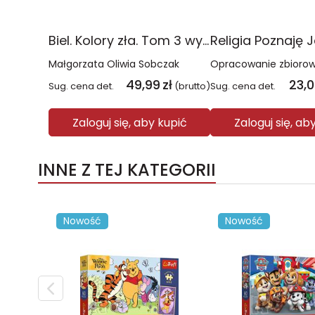
Biel. Kolory zła. Tom 3 wyd. 2025
Małgorzata Oliwia Sobczak
Opracowanie zbioro
49,99
zł
23,
Sug. cena det.
(brutto)
Sug. cena det.
Zaloguj się, aby kupić
Zaloguj się, ab
INNE Z TEJ KATEGORII
Nowość
Nowość