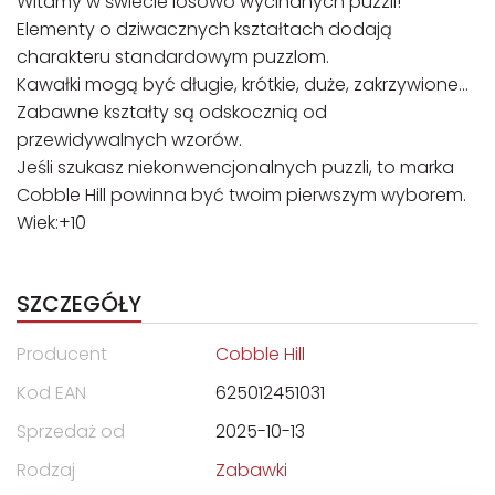
Witamy w świecie losowo wycinanych puzzli!
Elementy o dziwacznych kształtach dodają
charakteru standardowym puzzlom.
Kawałki mogą być długie, krótkie, duże, zakrzywione…
Zabawne kształty są odskocznią od
przewidywalnych wzorów.
Jeśli szukasz niekonwencjonalnych puzzli, to marka
Cobble Hill powinna być twoim pierwszym wyborem.
Wiek:+10
SZCZEGÓŁY
Producent
Cobble Hill
Kod EAN
625012451031
Sprzedaż od
2025-10-13
Rodzaj
Zabawki