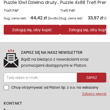
Puzzle 10w1 Dzielna drużyna Psiego Patrolu 96012
Trefl PAP
Trefl PAP
44,42
zł
33,97
zł
Sug. cena det.
(brutto)
Sug. cena det.
(br
Zaloguj się, aby kupić
Zaloguj się, aby kupić
ZAPISZ SIĘ NA NASZ NEWSLETTER
Bądź na bieżąco z nowościami oraz
promocjami dostępnymi w Platon.
ZAPISZ
Chcę otrzymywać od Platon Sp. z o.o. na wskazany
przeze mnie adres e-mail informacje marketingowe
Zobacz więcej
dotyczące oferty platon.com.pl. Wszelkie informacje
KONTAKT
dotyczące danych osobowych znajdziesz w naszej
Polityce prywatności. Zgodę możesz wycofać w