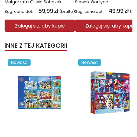
Małgorzata Oliwia Sobczak
Sławek Gortych
59,99
zł
49,99
zł
Sug. cena det.
(brutto)
Sug. cena det.
(br
Zaloguj się, aby kupić
Zaloguj się, aby kupić
INNE Z TEJ KATEGORII
Nowość
Nowość