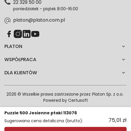
22 329 50 00
każdym czasie. Wycofanie zgody nie wpłynie na
poniedziałek - piątek 8:00-16:00
zgodność z prawem przetwarzania dokonanego przed
jej wycofaniem.*
platon@platon.com.pl
PLATON
WSPÓŁPRACA
DLA KLIENTÓW
2026 © Wszelkie prawa zastrzeżone przez
Platon Sp. z o.o.
Powered by
Certusoft
Puzzle 500 Jesienne ptaki 113076
75,01
zł
Sugerowana cena detaliczna (brutto):