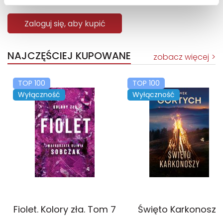
Sug. cena det.
(brutto)
Zaloguj się, aby kupić
NAJCZĘŚCIEJ KUPOWANE
zobacz więcej
TOP 100
TOP 100
Wyłączność
Wyłączność
Fiolet. Kolory zła. Tom 7
Święto Karkonoszy