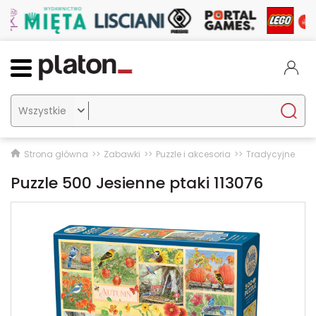

Strona główna
Zabawki
Puzzle i akcesoria
Tradycyjne
Puzzle 500 Jesienne ptaki 113076