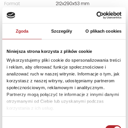
Format
212x290x53 mm
Kategoria wiekowa
10+
Kraj produkcji
US
Zgoda
Szczegóły
O plikach cookies
Zwrot towaru
Brak prawa zwrotu
Niniejsza strona korzysta z plików cookie
DANE OSOBY ODPOWIEDZIALNEJ
Wykorzystujemy pliki cookie do spersonalizowania treści
i reklam, aby oferować funkcje społecznościowe i
Nazwa
G3 SPÓŁKA Z
analizować ruch w naszej witrynie. Informacje o tym, jak
OGRANICZONĄ
korzystasz z naszej witryny, udostępniamy partnerom
ODPOWIEDZIALNOŚCIĄ
społecznościowym, reklamowym i analitycznym.
SPÓŁKA KOMANDYTOWA
Partnerzy mogą połączyć te informacje z innymi danymi
Ulica
ul. Spółdzielców 18A
otrzymanymi od Ciebie lub uzyskanymi podczas
korzystania z ich usług.
Kod pocztowy
62-510
Miasto
Konin
Wybór