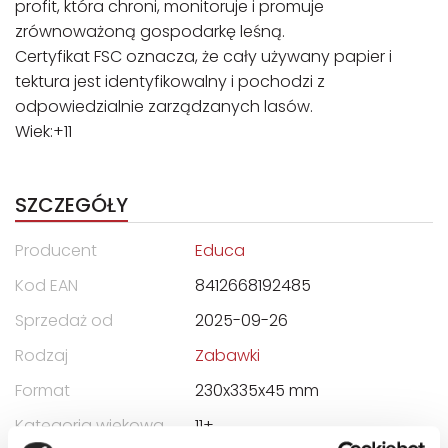
profit, która chroni, monitoruje i promuje
zrównoważoną gospodarkę leśną.
Certyfikat FSC oznacza, że cały używany papier i
tektura jest identyfikowalny i pochodzi z
odpowiedzialnie zarządzanych lasów.
Wiek:+11
SZCZEGÓŁY
Producent
Educa
Kod EAN
8412668192485
Sprzedaż od
2025-09-26
Rodzaj
Zabawki
Format
230x335x45 mm
Kategoria wiekowa
11+