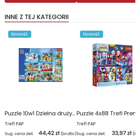
INNE Z TEJ KATEGORII
Nowość
Nowość
Puzzle 10w1 Dzielna drużyna Psiego Patrolu 96012
Trefl PAP
Trefl PAP
44,42
zł
33,97
zł
Sug. cena det.
(brutto)
Sug. cena det.
(br