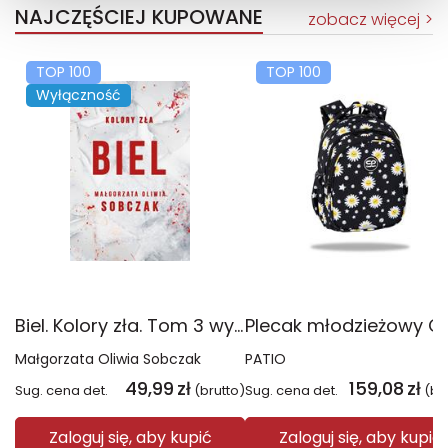
NAJCZĘŚCIEJ KUPOWANE
zobacz więcej
TOP 100
TOP 100
Wyłączność
Biel. Kolory zła. Tom 3 wyd. 2025
Małgorzata Oliwia Sobczak
PATIO
49,99
zł
159,08
zł
Sug. cena det.
(brutto)
Sug. cena det.
(br
Zaloguj się, aby kupić
Zaloguj się, aby kupić