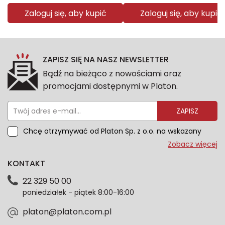
Zaloguj się, aby kupić
Zaloguj się, aby kupić
ZAPISZ SIĘ NA NASZ NEWSLETTER
Bądź na bieżąco z nowościami oraz
promocjami dostępnymi w Platon.
ZAPISZ
Chcę otrzymywać od Platon Sp. z o.o. na wskazany
przeze mnie adres e-mail informacje marketingowe
Zobacz więcej
dotyczące oferty platon.com.pl. Wszelkie informacje
KONTAKT
dotyczące danych osobowych znajdziesz w naszej
Polityce prywatności. Zgodę możesz wycofać w
22 329 50 00
każdym czasie. Wycofanie zgody nie wpłynie na
poniedziałek - piątek 8:00-16:00
zgodność z prawem przetwarzania dokonanego przed
jej wycofaniem.*
platon@platon.com.pl