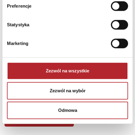
Preferencje
Statystyka
Marketing
Zezwól na wszystkie
Puzzle 24 Moto Traktor CzuCzu
Zezwól na wybór
Bright Junior Media
69,90
zł
Sug. cena det.
(brutto)
Odmowa
Zaloguj się, aby kupić