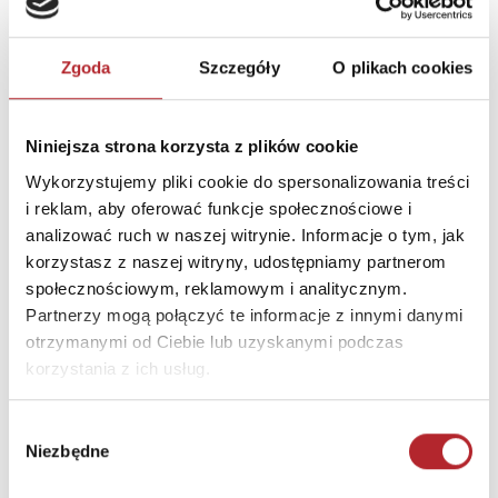
Kraj produkcji
ES
Zwrot towaru
Brak prawa zwrotu
Zgoda
Szczegóły
O plikach cookies
DANE OSOBY ODPOWIEDZIALNEJ
Niniejsza strona korzysta z plików cookie
Wykorzystujemy pliki cookie do spersonalizowania treści
Nazwa
EDUCA BORRAS, S.A.U.
i reklam, aby oferować funkcje społecznościowe i
Ulica
C/ OSONA, 1
analizować ruch w naszej witrynie. Informacje o tym, jak
korzystasz z naszej witryny, udostępniamy partnerom
Kod pocztowy
08192
społecznościowym, reklamowym i analitycznym.
Miasto
SANT QUIRZE DEL VALLES
Partnerzy mogą połączyć te informacje z innymi danymi
(BARCELONA)
otrzymanymi od Ciebie lub uzyskanymi podczas
korzystania z ich usług.
E-mail
sac.inter@educaborras.co
m
Wybór
Niezbędne
zgody
INNI KLIENCI KUPOWALI