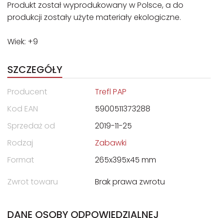
Produkt został wyprodukowany w Polsce, a do
produkcji zostały użyte materiały ekologiczne.
Wiek: +9
SZCZEGÓŁY
Producent
Trefl PAP
Kod EAN
5900511373288
Sprzedaż od
2019-11-25
Rodzaj
Zabawki
Format
265x395x45 mm
Zwrot towaru
Brak prawa zwrotu
DANE OSOBY ODPOWIEDZIALNEJ