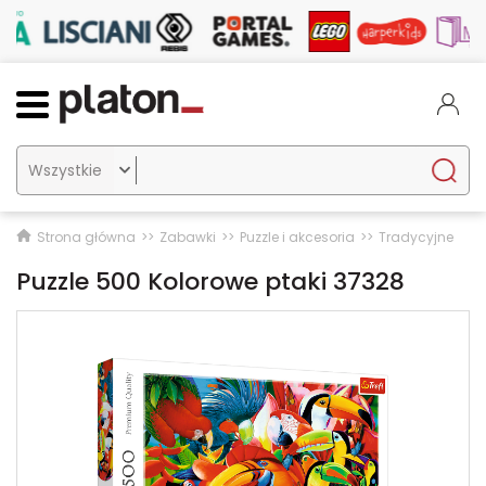

Strona główna
Zabawki
Puzzle i akcesoria
Tradycyjne
Puzzle 500 Kolorowe ptaki 37328