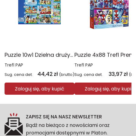
Puzzle 10w1 Dzielna drużyna Psiego Patrolu 96012
Trefl PAP
Trefl PAP
44,42
zł
33,97
zł
Sug. cena det.
(brutto)
Sug. cena det.
(br
Zaloguj się, aby kupić
Zaloguj się, aby kupić
ZAPISZ SIĘ NA NASZ NEWSLETTER
Bądź na bieżąco z nowościami oraz
promocjami dostępnymi w Platon.