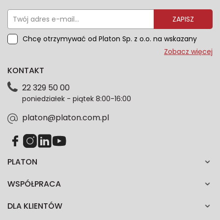
ZAPISZ
Chcę otrzymywać od Platon Sp. z o.o. na wskazany
przeze mnie adres e-mail informacje marketingowe
Zobacz więcej
dotyczące oferty platon.com.pl. Wszelkie informacje
KONTAKT
dotyczące danych osobowych znajdziesz w naszej
Polityce prywatności. Zgodę możesz wycofać w
22 329 50 00
każdym czasie. Wycofanie zgody nie wpłynie na
poniedziałek - piątek 8:00-16:00
zgodność z prawem przetwarzania dokonanego przed
jej wycofaniem.*
platon@platon.com.pl
PLATON
WSPÓŁPRACA
DLA KLIENTÓW