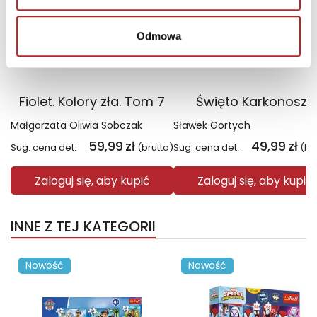
Odmowa
Fiolet. Kolory zła. Tom 7
Święto Karkonoszy
Małgorzata Oliwia Sobczak
Sławek Gortych
59,99
zł
49,99
zł
Sug. cena det.
(brutto)
Sug. cena det.
(br
Zaloguj się, aby kupić
Zaloguj się, aby kupić
INNE Z TEJ KATEGORII
Nowość
Nowość