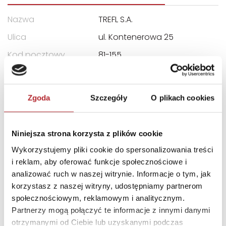
Nazwa
TREFL S.A.
Ulica
ul. Kontenerowa 25
Kod pocztowy
81-155
Miasto
Gdynia
E-mail
trefl@trefl.com
Zgoda
Szczegóły
O plikach cookies
INNI KLIENCI KUPOWALI
Niniejsza strona korzysta z plików cookie
Wykorzystujemy pliki cookie do spersonalizowania treści
i reklam, aby oferować funkcje społecznościowe i
analizować ruch w naszej witrynie. Informacje o tym, jak
korzystasz z naszej witryny, udostępniamy partnerom
społecznościowym, reklamowym i analitycznym.
Partnerzy mogą połączyć te informacje z innymi danymi
otrzymanymi od Ciebie lub uzyskanymi podczas