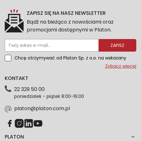
ZAPISZ SIĘ NA NASZ NEWSLETTER
Bądź na bieżąco z nowościami oraz
promocjami dostępnymi w Platon.
ZAPISZ
Chcę otrzymywać od Platon Sp. z o.o. na wskazany
przeze mnie adres e-mail informacje marketingowe
Zobacz więcej
dotyczące oferty platon.com.pl. Wszelkie informacje
KONTAKT
dotyczące danych osobowych znajdziesz w naszej
Polityce prywatności. Zgodę możesz wycofać w
22 329 50 00
każdym czasie. Wycofanie zgody nie wpłynie na
poniedziałek - piątek 8:00-16:00
zgodność z prawem przetwarzania dokonanego przed
jej wycofaniem.*
platon@platon.com.pl
PLATON