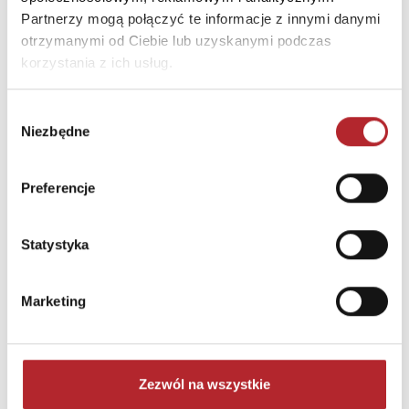
Partnerzy mogą połączyć te informacje z innymi danymi
otrzymanymi od Ciebie lub uzyskanymi podczas
korzystania z ich usług.
Wybór
Niezbędne
zgody
Preferencje
Puzzle 24 Moto Traktor CzuCzu
Bright Junior Media
Statystyka
69,90
zł
Sug. cena det.
(brutto)
Zaloguj się, aby kupić
Marketing
NAJCZĘŚCIEJ KUPOWANE
zobacz więcej
Zezwól na wszystkie
TOP 100
TOP 100