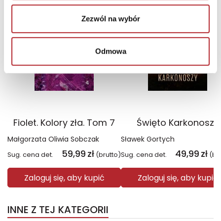
Wyłączność
Wyłączność
Zezwól na wybór
Odmowa
Fiolet. Kolory zła. Tom 7
Święto Karkonoszy
Małgorzata Oliwia Sobczak
Sławek Gortych
59,99
zł
49,99
zł
Sug. cena det.
(brutto)
Sug. cena det.
(br
Zaloguj się, aby kupić
Zaloguj się, aby kupić
INNE Z TEJ KATEGORII