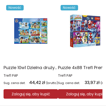
Nowość
Nowość
Puzzle 10w1 Dzielna drużyna Psiego Patrolu 96012
Trefl PAP
Trefl PAP
44,42
zł
33,97
zł
Sug. cena det.
(brutto)
Sug. cena det.
(br
Zaloguj się, aby kupić
Zaloguj się, aby kupić