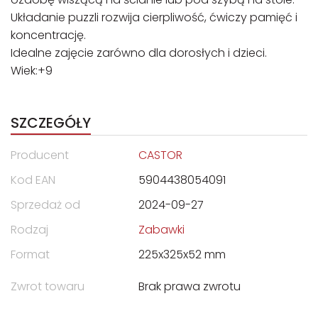
Układanie puzzli rozwija cierpliwość, ćwiczy pamięć i
koncentrację.
Idealne zajęcie zarówno dla dorosłych i dzieci.
Wiek:+9
SZCZEGÓŁY
Producent
CASTOR
Kod EAN
5904438054091
Sprzedaż od
2024-09-27
Rodzaj
Zabawki
Format
225x325x52 mm
Zwrot towaru
Brak prawa zwrotu