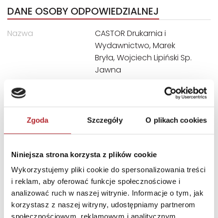
DANE OSOBY ODPOWIEDZIALNEJ
Nazwa
CASTOR Drukarnia i
Wydawnictwo, Marek
Bryła, Wojciech Lipiński Sp.
Jawna
Ulica
ul. Władysława Łokietka 119
Kod pocztowy
31-263
Miasto
Kraków
Zgoda
Szczegóły
O plikach cookies
E-mail
castor@castor.pl
Niniejsza strona korzysta z plików cookie
INNI KLIENCI KUPOWALI
Wykorzystujemy pliki cookie do spersonalizowania treści
i reklam, aby oferować funkcje społecznościowe i
analizować ruch w naszej witrynie. Informacje o tym, jak
korzystasz z naszej witryny, udostępniamy partnerom
społecznościowym, reklamowym i analitycznym.