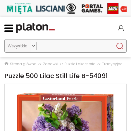

Strona główna
Zabawki
Puzzle i akcesoria
Tradycyjne
Puzzle 500 Lilac Still Life B-54091