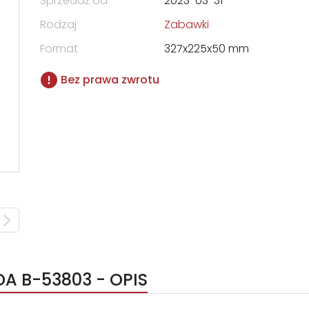
Sprzedaż od
2023-03-31
Rodzaj
Zabawki
Format
327x225x50 mm
Bez prawa zwrotu
A B-53803 - OPIS