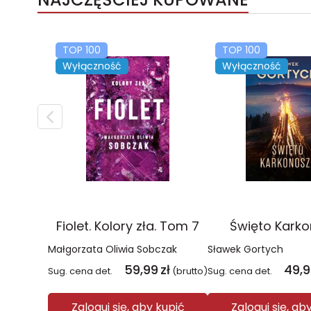
TOP 100
TOP 100
Wyłączność
Wyłączność
Fiolet. Kolory zła. Tom 7
Święto Kark
Małgorzata Oliwia Sobczak
Sławek Gortych
59,99
zł
49,
Sug. cena det.
(brutto)
Sug. cena det.
Zaloguj się, aby kupić
Zaloguj się, ab