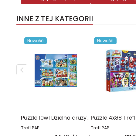
INNE Z TEJ KATEGORII
Nowość
Nowość
Puzzle 10w1 Dzielna drużyna Psiego Patrolu 96012
Trefl PAP
Trefl PAP