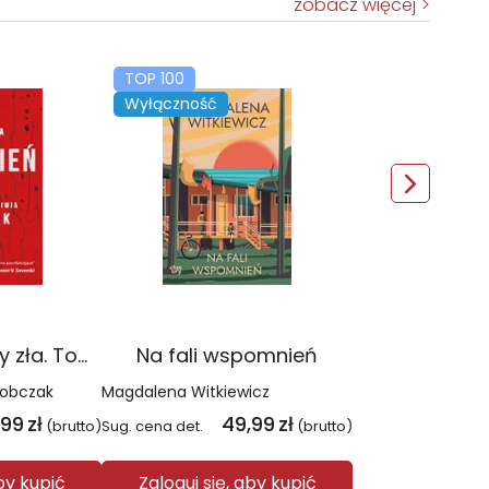
zobacz więcej
TOP 100
Wyłączność
Czerwień. Kolory zła. Tom 1 wyd. 2025
Na fali wspomnień
Sobczak
Magdalena Witkiewicz
,99
zł
49,99
zł
(brutto)
Sug. cena det.
(brutto)
aby kupić
Zaloguj się, aby kupić