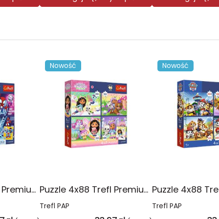
Nowość
Nowość
Puzzle 4x88 Trefl Premium Plus Kids Pajęczy dzień Spidey 34696
Puzzle 4x88 Trefl Premium Plus Kids Kocie harce Koci Domek Gabi 34694
Trefl PAP
Trefl PAP