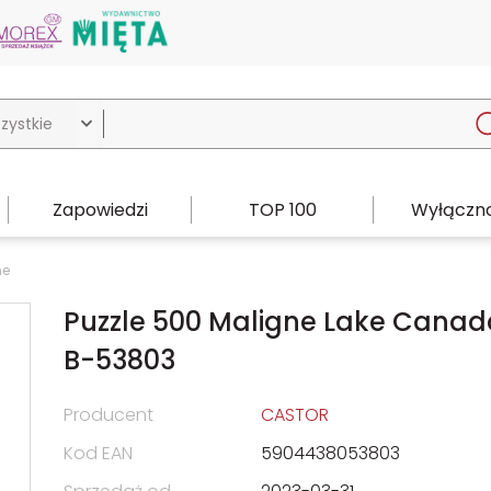

Zapowiedzi
TOP 100
Wyłączno
ne
Puzzle 500 Maligne Lake Canad
B-53803
Producent
CASTOR
Kod EAN
5904438053803