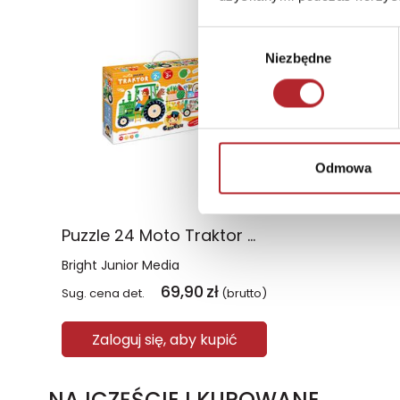
Wybór
Niezbędne
zgody
Odmowa
Puzzle 24 Moto Traktor CzuCzu
Bright Junior Media
69,90
zł
Sug. cena det.
(brutto)
Zaloguj się, aby kupić
NAJCZĘŚCIEJ KUPOWANE