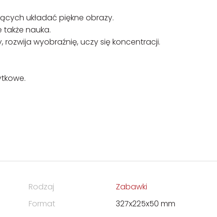
iących układać piękne obrazy.
e także nauka.
 rozwija wyobraźnię, uczy się koncentracji.
ytkowe.
Rodzaj
Zabawki
Format
327x225x50 mm