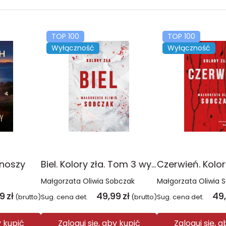
TOP 100
TOP 100
Wyłączność
Wyłączność
onoszy
Biel. Kolory zła. Tom 3 wyd. 2025
Małgorzata Oliwia Sobczak
Małgorzata Oliwia 
99
zł
49,99
zł
49
(brutto)
Sug. cena det.
(brutto)
Sug. cena det.
y kupić
Zaloguj się, aby kupić
Zaloguj się, 