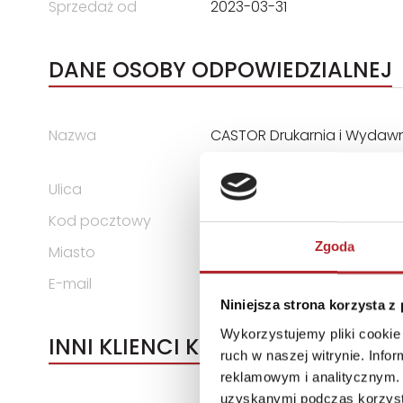
Sprzedaż od
2023-03-31
DANE OSOBY ODPOWIEDZIALNEJ
Nazwa
CASTOR Drukarnia i Wydawni
Lipiński Sp. Jawna
Ulica
ul. Władysława Łokietka 119
Kod pocztowy
31-263
Zgoda
Miasto
Kraków
E-mail
castor@castor.pl
Niniejsza strona korzysta z
Wykorzystujemy pliki cookie 
INNI KLIENCI KUPOWALI
ruch w naszej witrynie. Inf
reklamowym i analitycznym. 
uzyskanymi podczas korzysta