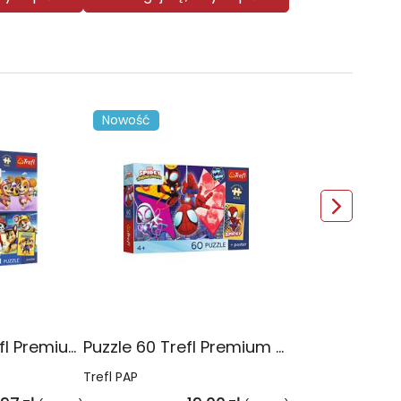
Nowość
Puzzle 4x88 Trefl Premium Plus Kids Psia Straż Psi Patrol 34693
Puzzle 60 Trefl Premium Plus Kids Niesamowita przygoda Spidey Marvel 17429
Trefl PAP