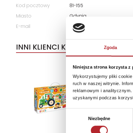
Kod pocztowy
81-155
Miasto
Gdynia
E-mail
trefl@trefl.com
INNI KLIENCI KUPOWALI
Zgoda
Niniejsza strona korzysta z
Wykorzystujemy pliki cookie 
ruch w naszej witrynie. Inf
reklamowym i analitycznym. 
uzyskanymi podczas korzysta
Wybór
Niezbędne
zgody