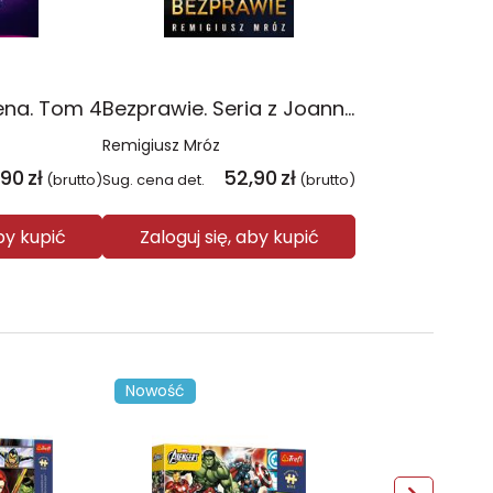
ena. Tom 4
Bezprawie. Seria z Joanną Chyłką. Tom 20
Remigiusz Mróz
,90
zł
52,90
zł
(brutto)
Sug. cena det.
(brutto)
aby kupić
Zaloguj się, aby kupić
Nowość