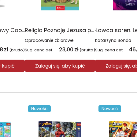
Plecak młodzieżowy Coolpack Jerry Daisy Black
Religia Poznaję Jezusa podręcznik dla klasy 3 szkoły podstawowej
Łowca saren. L
Opracowanie zbiorowe
Katarzyna Bonda
08
zł
23,00
zł
46
(brutto)
Sug. cena det.
(brutto)
Sug. cena det.
y kupić
Zaloguj się, aby kupić
Zaloguj się, 
Nowość
Nowość