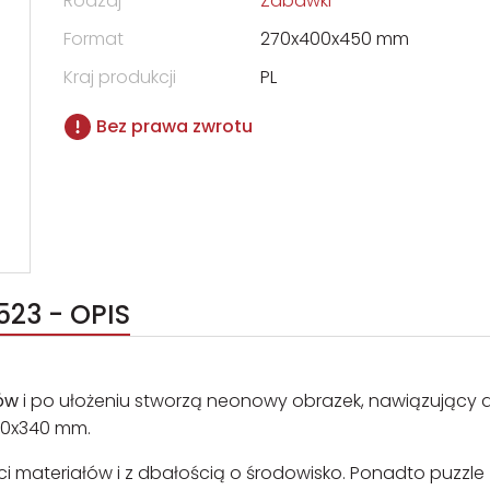
Rodzaj
Zabawki
Format
270x400x450 mm
Kraj produkcji
PL
Bez prawa zwrotu
523 - OPIS
ów
i po ułożeniu stworzą neonowy obrazek, nawiązujący 
480x340 mm.
ci materiałów i z dbałością o środowisko. Ponadto puzzle