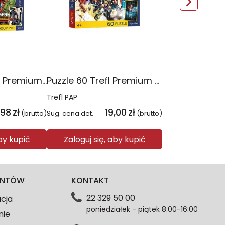
Puzzle 300 Trefl Premium Plus Kids Disney Marvel the Avengers Siła Drużyny 23046
Puzzle 60 Trefl Premium Plus Kids Marvel Razem Silniejsi 17436
Trefl PAP
,98
zł
19,00
zł
(brutto)
Sug. cena det.
(brutto)
aby kupić
Zaloguj się, aby kupić
IENTÓW
KONTAKT
22 329 50 00
acja
poniedziałek - piątek 8:00-16:00
nie