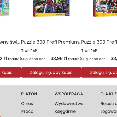
Puzzle 10w1 Zabawny świat Peppy 96013
Puzzle 300 Trefl Premium Plus Kids Disney Marvel Spiderman ukryty bohater 23047
Trefl PAP
Trefl PAP
2
zł
33,98
zł
33
(brutto)
Sug. cena det.
(brutto)
Sug. cena det.
y kupić
Zaloguj się, aby kupić
Zaloguj się, 
PLATON
WSPÓŁPRACA
DLA KL
O nas
Wydawnictwa
Rejestr
Praca
Księgarnie
Logowa