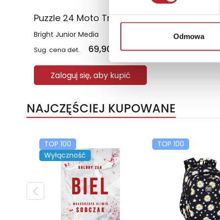
Puzzle 24 Moto Traktor CzuCzu
Bright Junior Media
Odmowa
69,90
zł
Sug. cena det.
(brutto)
Zaloguj się, aby kupić
NAJCZĘŚCIEJ KUPOWANE
TOP 100
TOP 100
Wyłączność