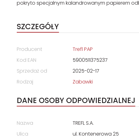
pokryto specjalnym kalandrowanym papierem odbij
SZCZEGÓŁY
Producent
Trefl PAP
Kod EAN
5900511375237
Sprzedaż od
2025-02-17
Rodzaj
Zabawki
DANE OSOBY ODPOWIEDZIALNEJ
Nazwa
TREFL S.A.
Ulica
ul. Kontenerowa 25