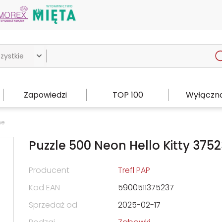

Zapowiedzi
TOP 100
Wyłączno
ne
Puzzle 500 Neon Hello Kitty 3752
Producent
Trefl PAP
Kod EAN
5900511375237
Sprzedaż od
2025-02-17