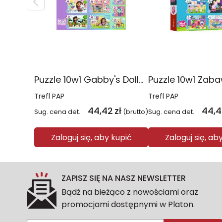
Puzzle 10w1 Gabby's Dollhouse Gabby i jej świat 96014
Trefl PAP
Trefl PAP
44,42
zł
44,4
Sug. cena det.
(brutto)
Sug. cena det.
Zaloguj się, aby kupić
Zaloguj się, ab
ZAPISZ SIĘ NA NASZ NEWSLETTER
Bądź na bieżąco z nowościami oraz
promocjami dostępnymi w Platon.