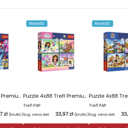
Nowość
Nowość
Puzzle 4x88 Trefl Premium Plus Kids Pajęczy dzień Spidey 34696
Puzzle 4x88 Trefl Premium Plus Kids Kocie harce Koci Domek Gabi 34694
Trefl PAP
Trefl PAP
97
zł
33,97
zł
33
(brutto)
Sug. cena det.
(brutto)
Sug. cena det.