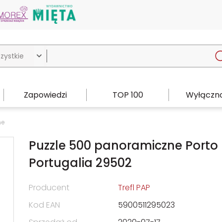

Zapowiedzi
TOP 100
Wyłączno
ne
Puzzle 500 panoramiczne Porto
Portugalia 29502
Producent
Trefl PAP
Kod EAN
5900511295023