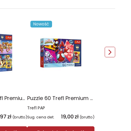
Nowość
Puzzle 4x88 Trefl Premium Plus Kids Psia Straż Psi Patrol 34693
Puzzle 60 Trefl Premium Plus Kids Niesamowita przygoda Spidey Marvel 17429
Trefl PAP
,97
zł
19,00
zł
(brutto)
Sug. cena det.
(brutto)