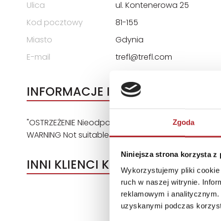
Ulica
ul. Kontenerowa 25
Kod pocztowy
81-155
Miasto
Gdynia
E-mail
trefl@trefl.com
INFORMACJE I OSTRZEŻENIA
"OSTRZEŻENIE Nieodpowiednie dla dzieci w wieku pon
Zgoda
WARNING Not suitable for children under three years.
Niniejsza strona korzysta z
INNI KLIENCI KUPOWALI
Wykorzystujemy pliki cookie 
ruch w naszej witrynie. Inf
reklamowym i analitycznym. 
uzyskanymi podczas korzysta