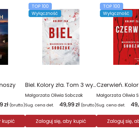
TOP 100
TOP 100
Wyłączność
Wyłączność
onoszy
Biel. Kolory zła. Tom 3 wyd. 2025
Małgorzata Oliwia Sobczak
Małgorzata Oliwia 
99
zł
49,99
zł
49
(brutto)
Sug. cena det.
(brutto)
Sug. cena det.
y kupić
Zaloguj się, aby kupić
Zaloguj się, 