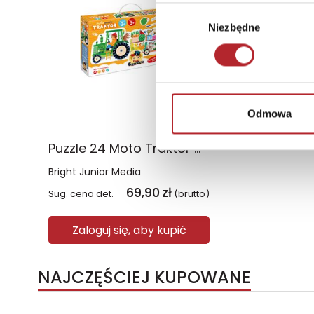
Wybór
Niezbędne
zgody
Odmowa
Puzzle 24 Moto Traktor CzuCzu
Bright Junior Media
69,90
zł
Sug. cena det.
(brutto)
Zaloguj się, aby kupić
NAJCZĘŚCIEJ KUPOWANE