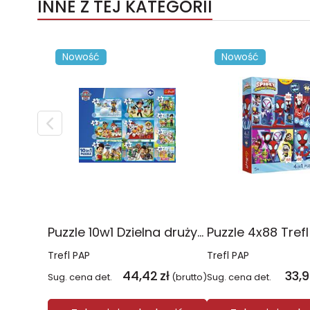
INNE Z TEJ KATEGORII
Nowość
Nowość
Puzzle 10w1 Dzielna drużyna Psiego Patrolu 96012
Trefl PAP
Trefl PAP
44,42
zł
33,
Sug. cena det.
(brutto)
Sug. cena det.