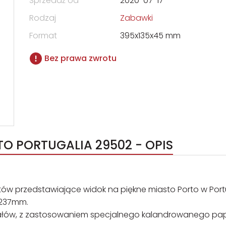
Sprzedaż od
2020-07-17
Rodzaj
Zabawki
Format
395x135x45 mm
Bez prawa zwrotu
O PORTUGALIA 29502 - OPIS
ów przedstawiające widok na piękne miasto Porto w Portu
x237mm.
riałów, z zastosowaniem specjalnego kalandrowanego pap