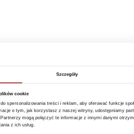
iżej 3 lat. Istnieje ryzyko zadławienia się małymi element
Szczegóły
 There is a risk of choking on small parts."
 plików cookie
do spersonalizowania treści i reklam, aby oferować funkcje sp
ormacje o tym, jak korzystasz z naszej witryny, udostępniamy p
Partnerzy mogą połączyć te informacje z innymi danymi otrzym
nia z ich usług.