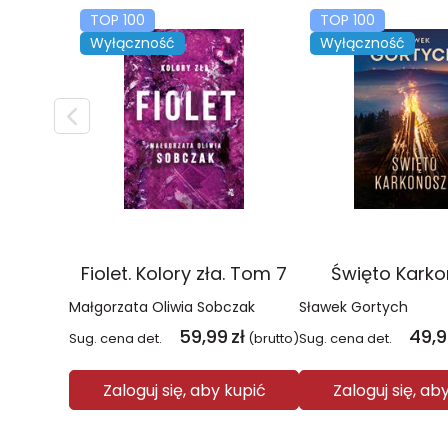
TOP 100
TOP 100
Wyłączność
Wyłączność
Fiolet. Kolory zła. Tom 7
Święto Kark
Małgorzata Oliwia Sobczak
Sławek Gortych
59,99
zł
49,
Sug. cena det.
(brutto)
Sug. cena det.
Zaloguj się, aby kupić
Zaloguj się, ab