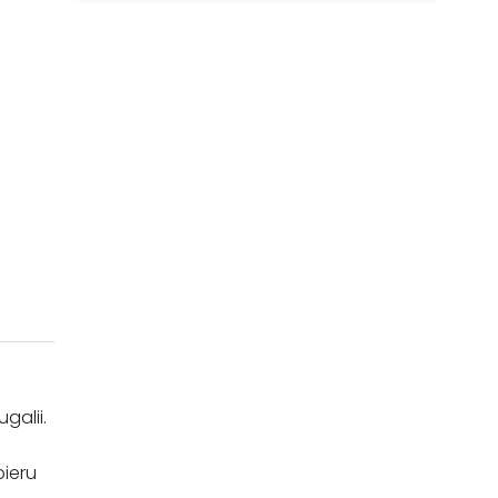
galii.
ieru