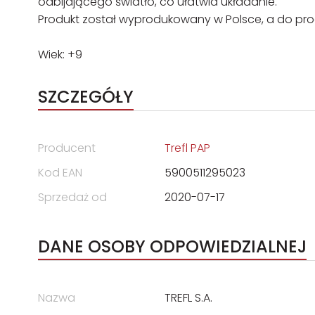
odbijającego światło, co ułatwia układanie.
Produkt został wyprodukowany w Polsce, a do produ
Wiek: +9
SZCZEGÓŁY
Producent
Trefl PAP
Kod EAN
5900511295023
Sprzedaż od
2020-07-17
DANE OSOBY ODPOWIEDZIALNEJ
Nazwa
TREFL S.A.