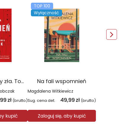
TOP 100
Wyłączność
Czerwień. Kolory zła. Tom 1 wyd. 2025
Na fali wspomnień
Sobczak
Magdalena Witkiewicz
,99
zł
49,99
zł
(brutto)
Sug. cena det.
(brutto)
aby kupić
Zaloguj się, aby kupić