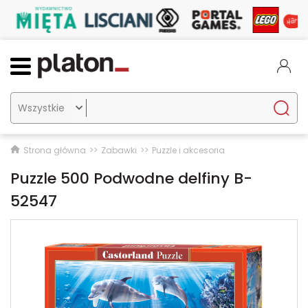

Strona główna
Zabawki
Puzzle i akcesoria
Puzzle 500 Podwodne delfiny B-
52547