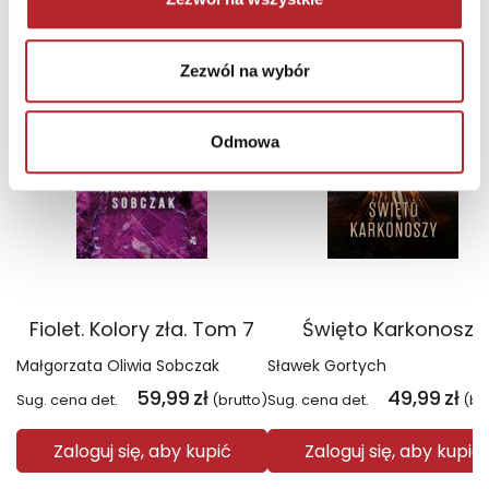
TOP 100
TOP 100
Zezwól na wybór
Wyłączność
Wyłączność
Odmowa
Fiolet. Kolory zła. Tom 7
Święto Karkonoszy
Małgorzata Oliwia Sobczak
Sławek Gortych
59,99
zł
49,99
zł
Sug. cena det.
(brutto)
Sug. cena det.
(br
Zaloguj się, aby kupić
Zaloguj się, aby kupić