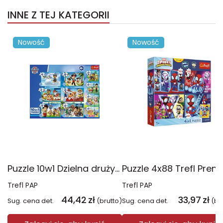
INNE Z TEJ KATEGORII
Nowość
Nowość
Puzzle 10w1 Dzielna drużyna Psiego Patrolu 96012
Trefl PAP
Trefl PAP
44,42
zł
33,97
zł
Sug. cena det.
(brutto)
Sug. cena det.
(br