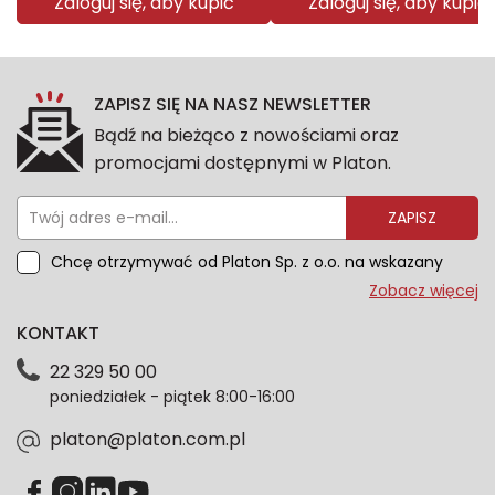
Zaloguj się, aby kupić
Zaloguj się, aby kupić
ZAPISZ SIĘ NA NASZ NEWSLETTER
Bądź na bieżąco z nowościami oraz
promocjami dostępnymi w Platon.
ZAPISZ
Chcę otrzymywać od Platon Sp. z o.o. na wskazany
przeze mnie adres e-mail informacje marketingowe
Zobacz więcej
dotyczące oferty platon.com.pl. Wszelkie informacje
KONTAKT
dotyczące danych osobowych znajdziesz w naszej
Polityce prywatności. Zgodę możesz wycofać w
22 329 50 00
każdym czasie. Wycofanie zgody nie wpłynie na
poniedziałek - piątek 8:00-16:00
zgodność z prawem przetwarzania dokonanego przed
jej wycofaniem.*
platon@platon.com.pl