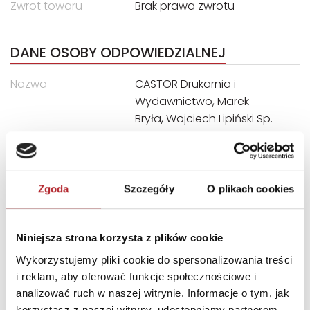
Zwrot towaru
Brak prawa zwrotu
DANE OSOBY ODPOWIEDZIALNEJ
Nazwa
CASTOR Drukarnia i
Wydawnictwo, Marek
Bryła, Wojciech Lipiński Sp.
Jawna
Ulica
ul. Władysława Łokietka 119
Kod pocztowy
31-263
Zgoda
Szczegóły
O plikach cookies
Miasto
Kraków
E-mail
castor@castor.pl
Niniejsza strona korzysta z plików cookie
Wykorzystujemy pliki cookie do spersonalizowania treści
INNI KLIENCI KUPOWALI
i reklam, aby oferować funkcje społecznościowe i
analizować ruch w naszej witrynie. Informacje o tym, jak
korzystasz z naszej witryny, udostępniamy partnerom