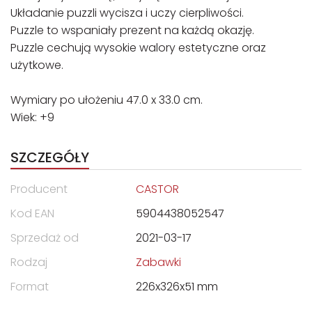
Układanie puzzli wycisza i uczy cierpliwości.
Puzzle to wspaniały prezent na każdą okazję.
Puzzle cechują wysokie walory estetyczne oraz
użytkowe.
Wymiary po ułożeniu 47.0 x 33.0 cm.
Wiek: +9
SZCZEGÓŁY
Producent
CASTOR
Kod EAN
5904438052547
Sprzedaż od
2021-03-17
Rodzaj
Zabawki
Format
226x326x51 mm