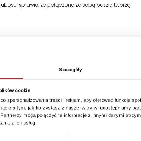
grubości sprawia, że połączone ze sobą puzzle tworzą
Szczegóły
Format
230x335x38 mm
 plików cookie
Kraj produkcji
DE
do spersonalizowania treści i reklam, aby oferować funkcje sp
ormacje o tym, jak korzystasz z naszej witryny, udostępniamy p
Zwrot towaru
Brak prawa zwrotu
Partnerzy mogą połączyć te informacje z innymi danymi otrzym
nia z ich usług.