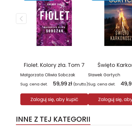
Fiolet. Kolory zła. Tom 7
Święto Kark
Małgorzata Oliwia Sobczak
Sławek Gortych
59,99
zł
49,
Sug. cena det.
(brutto)
Sug. cena det.
Zaloguj się, aby kupić
Zaloguj się, ab
INNE Z TEJ KATEGORII