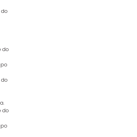
ć do
e do
 po
ć do
a.
e do
 po