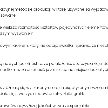
yjnej metodzie produkcji, w której używane są wyjątko
pasowane.
większa rozmaitość kształtów pojedynczych elementó
iększym wyzwaniem.
m lakierem, który nie odbija światła i sprawia, że nieza
wych puzzli jest to, że po ułożeniu, bez użycia kleju, da 
onadto można przenosić je z miejsca na miejsce, bez użyc
yróżniają się wyszukanymi oraz niespotykanymi wzorami 
ło się stworzyć niepowtarzalny zbiór grafik.
rowców najwyższej jakości, w tym ze specjalnie