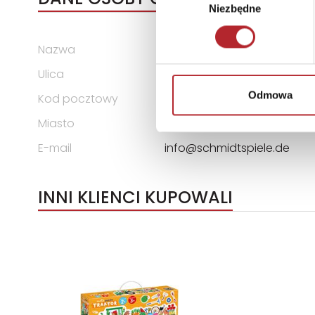
Niezbędne
zgody
Nazwa
Schmidt Spiele GmbH
Ulica
Lahnstraße 21
Odmowa
Kod pocztowy
12055
Miasto
Niemcy
E-mail
info@schmidtspiele.de
INNI KLIENCI KUPOWALI