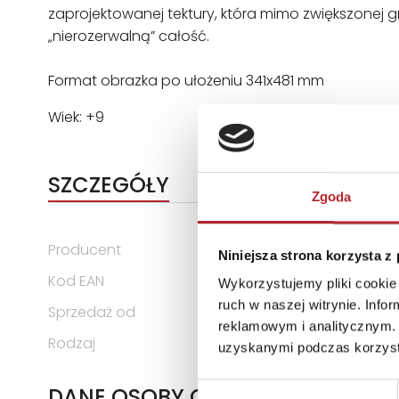
zaprojektowanej tektury, która mimo zwiększonej 
„nierozerwalną” całość.
Format obrazka po ułożeniu 341x481 mm
Wiek: +9
SZCZEGÓŁY
Zgoda
Producent
Schmidt Puzzle
Niniejsza strona korzysta z
Kod EAN
4001504589974
Wykorzystujemy pliki cookie 
ruch w naszej witrynie. Inf
Sprzedaż od
2022-05-20
reklamowym i analitycznym. 
Rodzaj
Zabawki
uzyskanymi podczas korzysta
Wybór
DANE OSOBY ODPOWIEDZIALNEJ