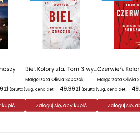
onoszy
Biel. Kolory zła. Tom 3 wyd. 2025
Małgorzata Oliwia Sobczak
Małgorzata Oliwia 
99
zł
49,99
zł
49
(brutto)
Sug. cena det.
(brutto)
Sug. cena det.
y kupić
Zaloguj się, aby kupić
Zaloguj się, 