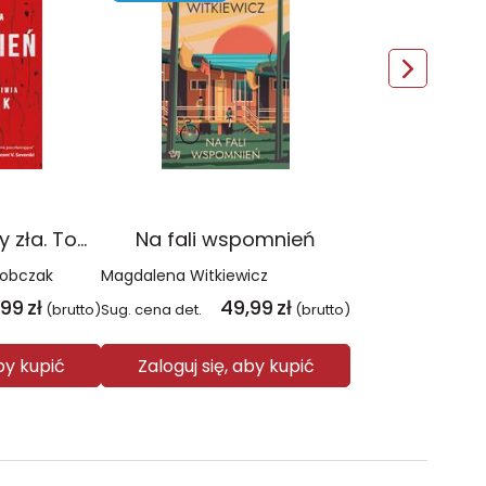
Czerwień. Kolory zła. Tom 1 wyd. 2025
Na fali wspomnień
Sobczak
Magdalena Witkiewicz
,99
zł
49,99
zł
(brutto)
Sug. cena det.
(brutto)
aby kupić
Zaloguj się, aby kupić