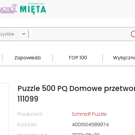

Zapowiedzi
TOP 100
Wyłączno
Puzzle 500 PQ Domowe przetwo
111099
Producent
Schmidt Puzzle
Kod EAN
4001504589974