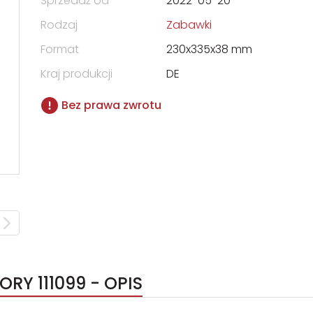
Sprzedaż od
2022-05-20
Rodzaj
Zabawki
Format
230x335x38 mm
Kraj produkcji
DE
Bez prawa zwrotu
RY 111099 - OPIS