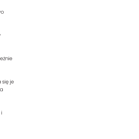
wo
w
leżnie
się je
ia
i