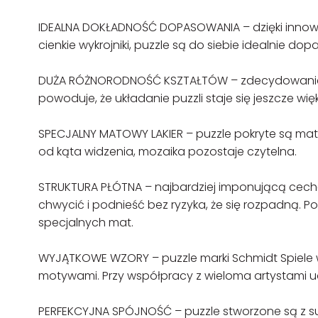
IDEALNA DOKŁADNOŚĆ DOPASOWANIA – dzięki innowac
cienkie wykrojniki, puzzle są do siebie idealnie do
DUŻA RÓŻNORODNOŚĆ KSZTAŁTÓW – zdecydowanie 
powoduje, że układanie puzzli staje się jeszcze w
SPECJALNY MATOWY LAKIER – puzzle pokryte są matowy
od kąta widzenia, mozaika pozostaje czytelna.
STRUKTURA PŁÓTNA – najbardziej imponującą cechą no
chwycić i podnieść bez ryzyka, że się rozpadną. P
specjalnych mat.
WYJĄTKOWE WZORY – puzzle marki Schmidt Spiele w
motywami. Przy współpracy z wieloma artystami uda
PERFEKCYJNA SPÓJNOŚĆ – puzzle stworzone są z su