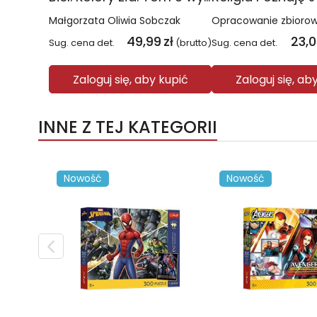
Małgorzata Oliwia Sobczak
Opracowanie zbioro
49,99
zł
23,
Sug. cena det.
(brutto)
Sug. cena det.
Zaloguj się, aby kupić
Zaloguj się, ab
INNE Z TEJ KATEGORII
Nowość
Nowość