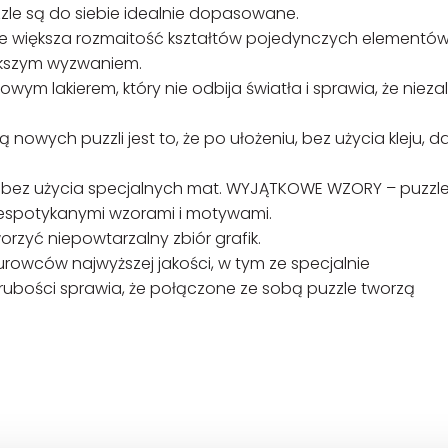
zzle są do siebie idealnie dopasowane.
większa rozmaitość kształtów pojedynczych elementó
iększym wyzwaniem.
m lakierem, który nie odbija światła i sprawia, że nieza
wych puzzli jest to, że po ułożeniu, bez użycia kleju, da 
, bez użycia specjalnych mat. WYJĄTKOWE WZORY – puzzle
niespotykanymi wzorami i motywami.
orzyć niepowtarzalny zbiór grafik.
rowców najwyższej jakości, w tym ze specjalnie
grubości sprawia, że połączone ze sobą puzzle tworzą