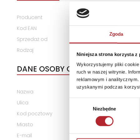
Producent
Schmidt Puzzle
Kod EAN
4001504597085
Zgoda
Sprzedaż od
2024-05-13
Rodzaj
Zabawki
Niniejsza strona korzysta z
Wykorzystujemy pliki cookie 
DANE OSOBY ODPOWIEDZIALNEJ
ruch w naszej witrynie. Inf
reklamowym i analitycznym. 
uzyskanymi podczas korzysta
Nazwa
Schmidt Spiele GmbH
Wybór
Ulica
Lahnstraße 21
Niezbędne
zgody
Kod pocztowy
12055
Miasto
Niemcy
E-mail
info@schmidtspiele.de