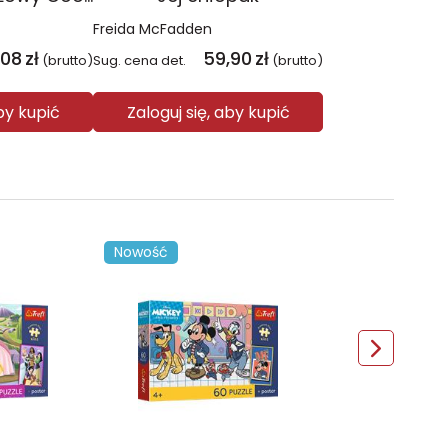
Freida McFadden
,08
zł
59,90
zł
(brutto)
Sug. cena det.
(brutto)
aby kupić
Zaloguj się, aby kupić
Nowość