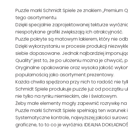
Puzzle marki Schmidt Spiele ze znakiem „Premium 
tego asortymentu.
Dzięki specjalnie zaprojektowanej tekturze wyróżni
niespotykane grafiki zwiększają ich atrakcyjność.
Puzzle pokryte są matowym lakierem, który nie odbi
Dzięki wykorzystaniu w procesie produkcji niezwykle
siebie dopasowane. Jednak najbardziej imponując
Quality” jest to, że po ułożeniu można je chwycić, 
Oryginalne opakowanie oraz wysoka jakość wykona
popularnością jako asortyment prezentowy.
Każda chwila spędzona przy nich to radość nie tylko
Schmidt Spiele produkuje puzzle już od początku 
nie tylko na rynku niemieckim, ale i światowym.
Żeby małe elementy mogły zapewnić rozrywkę na d
Puzzle marki Schmidt Spiele spełniają ten warunek
Systematyczne kontrole, najwyższej jakości suro
graficzne, to to co je wyróżnia. IDEALNA DOKŁADN