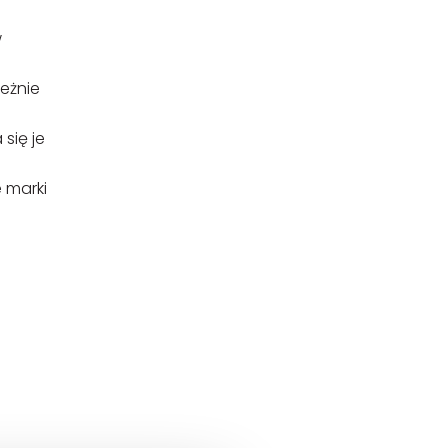
w
leżnie
się je
 marki