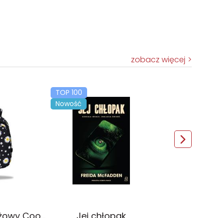
zobacz więcej
TOP 100
Nowość
Plecak młodzieżowy Coolpack Jerry Daisy Black
Jej chłopak