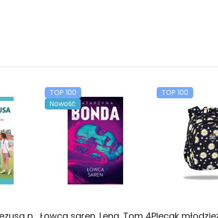
TOP 100
TOP 100
Nowość
Religia Poznaję Jezusa podręcznik dla klasy 3 szkoły podstawowej
Łowca saren. Lena. Tom 4