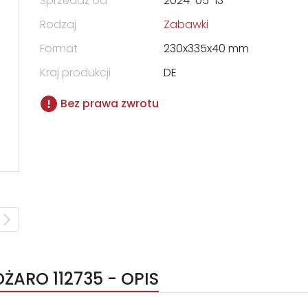
Sprzedaż od
2024-05-13
Rodzaj
Zabawki
Format
230x335x40 mm
Kraj produkcji
DE
Bez prawa zwrotu
ŻARO 112735 - OPIS