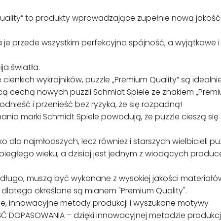
Quality” to produkty wprowadzające zupełnie nową jakoś
a je przede wszystkim perfekcyjna spójność, a wyjątkowe i
ja światła.
 cienkich wykrojników, puzzle „Premium Quality” są idealni
ą cechą nowych puzzli Schmidt Spiele ze znakiem „Prem
podnieść i przenieść bez ryzyka, że się rozpadną!
nia marki Schmidt Spiele powodują, że puzzle cieszą się
 dla najmłodszych, lecz również i starszych wielbicieli puz
ubiegłego wieku, a dzisiaj jest jednym z wiodących produ
ługo, muszą być wykonane z wysokiej jakości materiałó
 i dlatego określane są mianem "Premium Quality".
wce, innowacyjne metody produkcji i wyszukane motywy
OŚĆ DOPASOWANIA – dzięki innowacyjnej metodzie produkcji