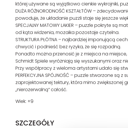
której używane są wyjątkowo cienkie wykrojniki, pu
DUŻA RÓŻNORODNOŚĆ KSZTAŁTÓW – zdecydowanie 
powoduje, że układanie puzzli staje się jeszcze w
SPECJALNY MATOWY LAKIER – puzzle pokryte są matowy
od kąta widzenia, mozaika pozostaje czytelna.
STRUKTURA PŁÓTNA – najbardziej imponującą cechą no
chwycić i podnieść bez ryzyka, że się rozpadną.
Ponadto można przenosić je z miejsca na miejsce
Schmidt Spiele wyróżniają się wyszukanymi oraz 
Przy współpracy z wieloma artystami udało się stw
PERFEKCYJNA SPÓJNOŚĆ – puzzle stworzone są z su
zaprojektowanej tektury, która mimo zwiększonej 
„nierozerwalną” całość.
Wiek: +9
SZCZEGÓŁY