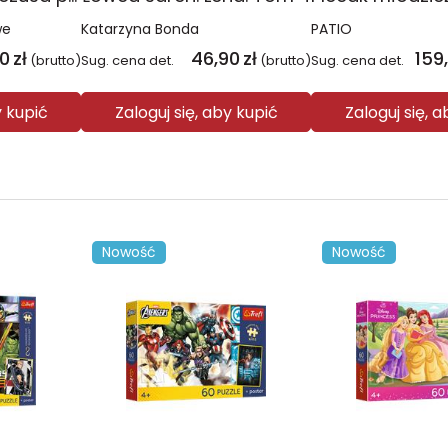
we
Katarzyna Bonda
PATIO
00
zł
46,90
zł
159
(brutto)
Sug. cena det.
(brutto)
Sug. cena det.
y kupić
Zaloguj się, aby kupić
Zaloguj się, 
Nowość
Nowość