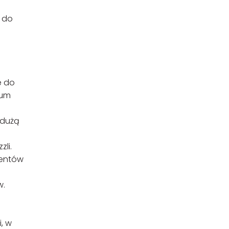
ć do
e do
ium
 dużą
zli.
centów
w.
, w