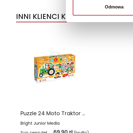
Odmowa
INNI KLIENCI KUPOWALI
Puzzle 24 Moto Traktor CzuCzu
Bright Junior Media
69,90
zł
Sug. cena det.
(brutto)