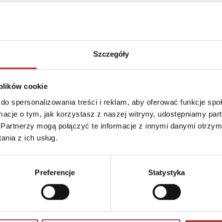
Format
230x335x40 mm
Kraj produkcji
DE
Szczegóły
Zwrot towaru
Brak prawa zwrotu
 plików cookie
do spersonalizowania treści i reklam, aby oferować funkcje sp
ormacje o tym, jak korzystasz z naszej witryny, udostępniamy p
Partnerzy mogą połączyć te informacje z innymi danymi otrzym
nia z ich usług.
Preferencje
Statystyka