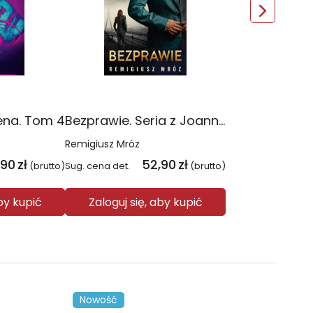
ena. Tom 4
Bezprawie. Seria z Joanną Chyłką. Tom 20
Remigiusz Mróz
,90
zł
52,90
zł
(brutto)
Sug. cena det.
(brutto)
aby kupić
Zaloguj się, aby kupić
Nowość