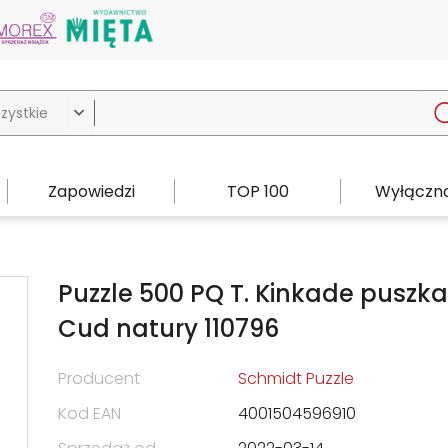

Zapowiedzi
TOP 100
Wyłączno
Puzzle 500 PQ T. Kinkade puszka
Cud natury 110796
Producent
Schmidt Puzzle
Kod EAN
4001504596910