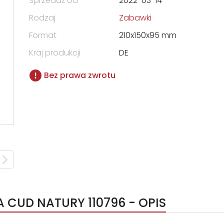
Sprzedaż od
2022-03-14
Rodzaj
Zabawki
Format
210x150x95 mm
Kraj produkcji
DE
Bez prawa zwrotu
A CUD NATURY 110796 - OPIS