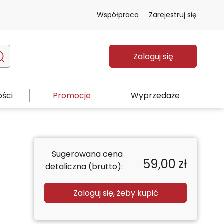
Współpraca
Zarejestruj się
Zaloguj się
ści
Promocje
Wyprzedaże
Sugerowana cena
59,00
zł
detaliczna (brutto):
Zaloguj się, żeby kupić