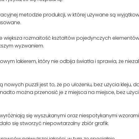
yjnej metodzie produkcji, w której używane są wyjątko
pasowane.
większa rozmaitość kształtów pojedynczych elementó
iększym wyzwaniem.
m lakierem, który nie odbija światła i sprawia, że nieza
wych puzzli jest to, że po ułożeniu, bez użycia kleju, da 
onadto można przenosić je z miejsca na miejsce, bez użyc
yróżniają się wyszukanymi oraz niespotykanymi wzorami 
ło się stworzyć niepowtarzalny zbiór grafik.
rowców najwyższej jakości, w tym ze specjalnie