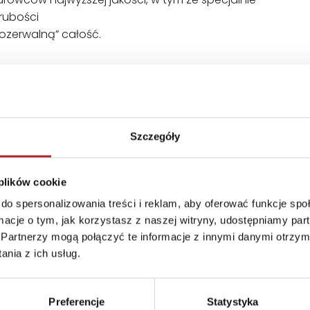
rubości
rozerwalną” całość.
Szczegóły
Format
210x150x95 mm
 plików cookie
Kraj produkcji
DE
do spersonalizowania treści i reklam, aby oferować funkcje sp
Zwrot towaru
Brak prawa zwrotu
ormacje o tym, jak korzystasz z naszej witryny, udostępniamy p
Partnerzy mogą połączyć te informacje z innymi danymi otrzym
nia z ich usług.
Preferencje
Statystyka