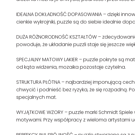
IDEALNA DOKŁADNOŚĆ DOPASOWANIA – dzięki innowac
cienkie wykrojniki, puzzle są do siebie idealnie do
DUŻA RÓŻNORODNOŚĆ KSZTAŁTÓW – zdecydowanie 
powoduje, że układanie puzzli staje się jeszcze w
SPECJALNY MATOWY LAKIER – puzzle pokryte są matowy
od kąta widzenia, mozaika pozostaje czytelna.
STRUKTURA PŁÓTNA – najbardziej imponującą cechą no
chwycić i podnieść bez ryzyka, że się rozpadną. P
specjalnych mat.
WYJĄTKOWE WZORY – puzzle marki Schmidt Spiele w
motywami. Przy współpracy z wieloma artystami uda
PERFEKCYJNA SPÓJNOŚĆ – puzzle stworzone są z su