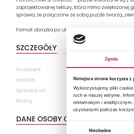
zaprojektowanej tektury, która mimo zwiększonej g
sprawia, że połączone ze sobą puzzle tworzą „nie
Format obrazka po ułożeniu 341x481 mm.
SZCZEGÓŁY
Zgoda
Producent
Schmidt Puzzle
Niniejsza strona korzysta z
Kod EAN
4001504596910
Wykorzystujemy pliki cookie 
Sprzedaż od
2022-03-14
ruch w naszej witrynie. Inf
Rodzaj
Zabawki
reklamowym i analitycznym. 
uzyskanymi podczas korzysta
DANE OSOBY ODPOWIEDZIALNEJ
Wybór
Niezbędne
zgody