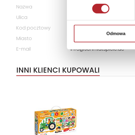
Nazwa
Schmidt Spiele GmbH
Ulica
Lahnstraße 21
Kod pocztowy
12055
Odmowa
Miasto
Niemcy
E-mail
info@schmidtspiele.de
INNI KLIENCI KUPOWALI