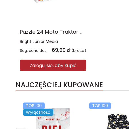
Puzzle 24 Moto Traktor CzuCzu
Bright Junior Media
69,90
zł
Sug. cena det.
(brutto)
Zaloguj się, aby kupić
NAJCZĘŚCIEJ KUPOWANE
TOP 100
TOP 100
Wyłączność