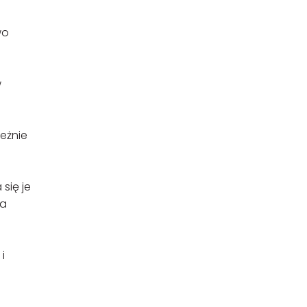
wo
w
leżnie
się je
ia
i