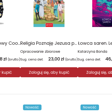
Plecak młodzieżowy Coolpack Jerry Daisy Black
Religia Poznaję Jezusa podręcznik dla klasy 3 szkoły podstawowej
Łowca saren. L
Opracowanie zbiorowe
Katarzyna Bonda
08
zł
23,00
zł
46
(brutto)
Sug. cena det.
(brutto)
Sug. cena det.
y kupić
Zaloguj się, aby kupić
Zaloguj się, 
Nowość
Nowość