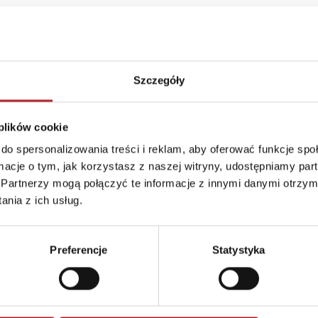
Format
210x145x85 mm
Kraj produkcji
DE
Szczegóły
Zwrot towaru
Brak prawa zwrotu
 plików cookie
do spersonalizowania treści i reklam, aby oferować funkcje sp
ormacje o tym, jak korzystasz z naszej witryny, udostępniamy p
Partnerzy mogą połączyć te informacje z innymi danymi otrzym
nia z ich usług.
Preferencje
Statystyka