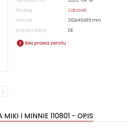
Sprzedaż od
2023-04-19
Rodzaj
Zabawki
Format
210x145x85 mm
Kraj produkcji
DE
Bez prawa zwrotu
MIKI I MINNIE 110801 - OPIS