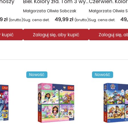
onoszy
Biel. Kolory zła. Tom 3 wyd. 2025
Małgorzata Oliwia Sobczak
Małgorzata Oliwia 
99
zł
49,99
zł
49
(brutto)
Sug. cena det.
(brutto)
Sug. cena det.
y kupić
Zaloguj się, aby kupić
Zaloguj się, 
Nowość
Nowość