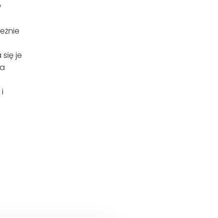
w
leżnie
się je
ia
i