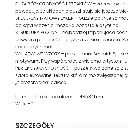
DUŻA RÓŻNORODNOŚĆ KSZTAŁTÓW – zdecydowanie 
powoduje, że układanie puzzli staje się jeszcze w
SPECJALNY MATOWY LAKIER – puzzle pokryte są matowy
od kąta widzenia, mozaika pozostaje czytelna.
STRUKTURA PŁÓTNA – najbardziej imponującą cechą no
chwycić i podnieść bez ryzyka, że się rozpadną. P
specjalnych mat.
WYJĄTKOWE WZORY – puzzle marki Schmidt Spiele w
motywami. Przy współpracy z wieloma artystami uda
PERFEKCYJNA SPÓJNOŚĆ – puzzle stworzone są z su
zaprojektowanej tektury, która mimo zwiększonej 
„nierozerwalną” całość.
Format obrazka po ulożeniu: 481x341 mm
Wiek: +9
SZCZEGÓŁY