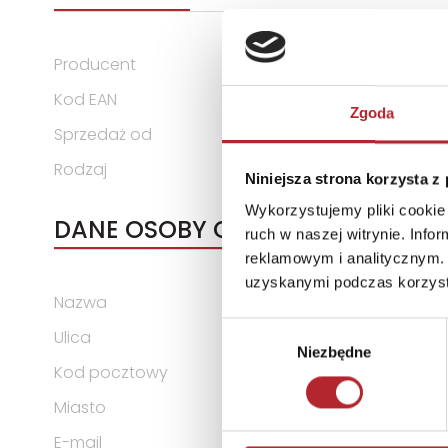
Producent
Schmidt Puzzle
Kod EAN
4001504599287
Zgoda
Sprzedaż od
2023-04-19
Rodzaj
Zabawki
Niniejsza strona korzysta z
Wykorzystujemy pliki cookie 
DANE OSOBY ODPOWIEDZIALNEJ
ruch w naszej witrynie. Inf
reklamowym i analitycznym. 
uzyskanymi podczas korzysta
Nazwa
Schmidt Spiele GmbH
Wybór
Ulica
Lahnstraße 21
Niezbędne
zgody
Kod pocztowy
12055
Miasto
Niemcy
E-mail
info@schmidtspiele.de