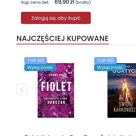
69,90
zł
Sug. cena det.
(brutto)
Zaloguj się, aby kupić
NAJCZĘŚCIEJ KUPOWANE
TOP 100
TOP 100
Wyłączność
Wyłączność