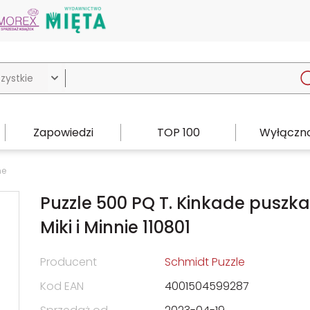

Zapowiedzi
TOP 100
Wyłączno
ne
Puzzle 500 PQ T. Kinkade puszka
Miki i Minnie 110801
Producent
Schmidt Puzzle
Kod EAN
4001504599287