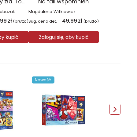
Czerwień. Kolory zła. Tom 1 wyd. 2025
Na fali wspomnień
Sobczak
Magdalena Witkiewicz
,99
zł
49,99
zł
(brutto)
Sug. cena det.
(brutto)
aby kupić
Zaloguj się, aby kupić
Nowość