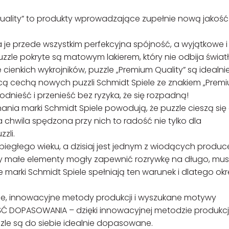
Quality” to produkty wprowadzające zupełnie nową jakoś
a je przede wszystkim perfekcyjna spójność, a wyjątkowe i
uzzle pokryte są matowym lakierem, który nie odbija światł
 cienkich wykrojników, puzzle „Premium Quality” są idealni
ą cechą nowych puzzli Schmidt Spiele ze znakiem „Prem
podnieść i przenieść bez ryzyka, że się rozpadną!
nia marki Schmidt Spiele powodują, że puzzle cieszą się
chwila spędzona przy nich to radość nie tylko dla
zli.
ubiegłego wieku, a dzisiaj jest jednym z wiodących produ
Żeby małe elementy mogły zapewnić rozrywkę na długo, mu
e marki Schmidt Spiele spełniają ten warunek i dlatego ok
wce, innowacyjne metody produkcji i wyszukane motywy
OŚĆ DOPASOWANIA – dzięki innowacyjnej metodzie produkcji
zzle są do siebie idealnie dopasowane.