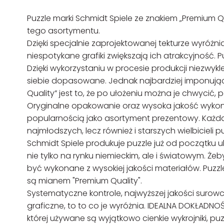
Puzzle marki Schmidt Spiele ze znakiem „Premium 
tego asortymentu.
Dzięki specjalnie zaprojektowanej tekturze wyróżni
niespotykane grafiki zwiększają ich atrakcyjność. P
Dzięki wykorzystaniu w procesie produkcji niezwykle
siebie dopasowane. Jednak najbardziej imponując
Quality” jest to, że po ułożeniu można je chwycić, 
Oryginalne opakowanie oraz wysoka jakość wykona
popularnością jako asortyment prezentowy. Każda 
najmłodszych, lecz również i starszych wielbicieli puz
Schmidt Spiele produkuje puzzle już od początku 
nie tylko na rynku niemieckim, ale i światowym. 
być wykonane z wysokiej jakości materiałów. Puzzl
są mianem "Premium Quality".
Systematyczne kontrole, najwyższej jakości suro
graficzne, to to co je wyróżnia. IDEALNA DOKŁADN
której używane są wyjątkowo cienkie wykrojniki, pu