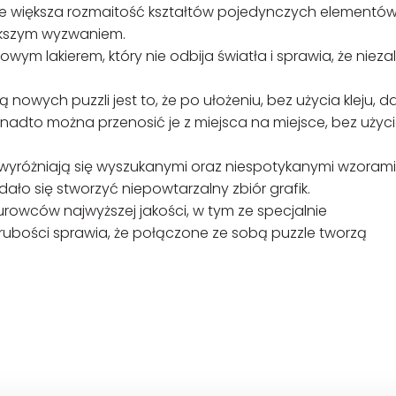
większa rozmaitość kształtów pojedynczych elementó
iększym wyzwaniem.
m lakierem, który nie odbija światła i sprawia, że nieza
wych puzzli jest to, że po ułożeniu, bez użycia kleju, da 
onadto można przenosić je z miejsca na miejsce, bez użyc
yróżniają się wyszukanymi oraz niespotykanymi wzorami 
ło się stworzyć niepowtarzalny zbiór grafik.
rowców najwyższej jakości, w tym ze specjalnie
grubości sprawia, że połączone ze sobą puzzle tworzą