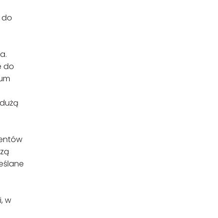
ć do
a.
e do
ium
 dużą
centów
szą
reślane
, w