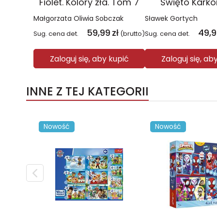
Fiolet. Kolory zła. Tom 7
Święto Kark
Małgorzata Oliwia Sobczak
Sławek Gortych
59,99
zł
49,
Sug. cena det.
(brutto)
Sug. cena det.
Zaloguj się, aby kupić
Zaloguj się, ab
INNE Z TEJ KATEGORII
Nowość
Nowość