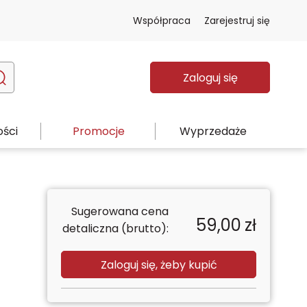
Współpraca
Zarejestruj się
Zaloguj się
ści
Promocje
Wyprzedaże
Sugerowana cena
59,00
zł
detaliczna (brutto):
Zaloguj się, żeby kupić