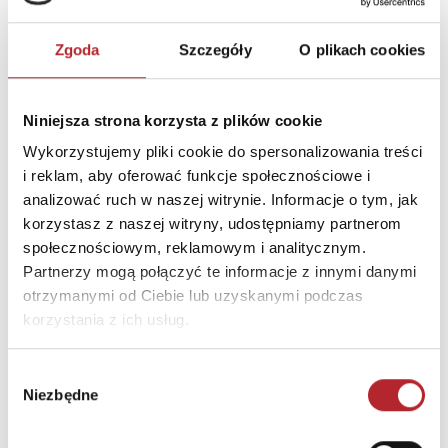
grafik.
Zgoda
Szczegóły
O plikach cookies
PERFEKCYJNA SPÓJNOŚĆ – puzzle stworzone są z
surowców najwyższej jakości, w tym ze specjalnie
zaprojektowanej tektury, która mimo zwiększonej
Niniejsza strona korzysta z plików cookie
grubości
Wykorzystujemy pliki cookie do spersonalizowania treści
sprawia, że połączone ze sobą puzzle tworzą
i reklam, aby oferować funkcje społecznościowe i
„nierozerwalną” całość.
analizować ruch w naszej witrynie. Informacje o tym, jak
Format obrazka po ułożeniu 341x481 mm.
korzystasz z naszej witryny, udostępniamy partnerom
społecznościowym, reklamowym i analitycznym.
SZCZEGÓŁY
Partnerzy mogą połączyć te informacje z innymi danymi
otrzymanymi od Ciebie lub uzyskanymi podczas
Producent
Schmidt Puzzle
korzystania z ich usług.
Kod EAN
4001504589745
Wybór
Sprzedaż od
2022-03-14
Niezbędne
zgody
Rodzaj
Zabawki