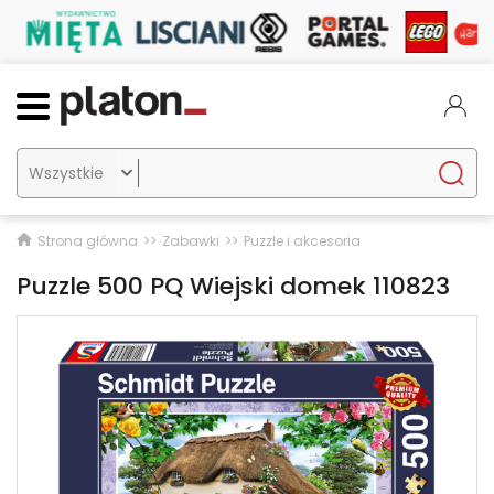

Strona główna
Zabawki
Puzzle i akcesoria
Puzzle 500 PQ Wiejski domek 110823