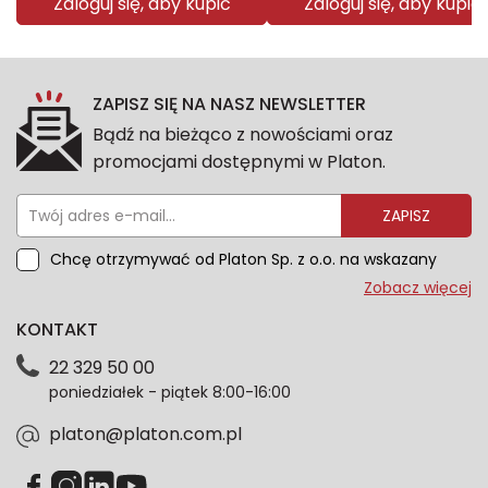
Zaloguj się, aby kupić
Zaloguj się, aby kupić
ZAPISZ SIĘ NA NASZ NEWSLETTER
Bądź na bieżąco z nowościami oraz
promocjami dostępnymi w Platon.
ZAPISZ
Chcę otrzymywać od Platon Sp. z o.o. na wskazany
przeze mnie adres e-mail informacje marketingowe
Zobacz więcej
dotyczące oferty platon.com.pl. Wszelkie informacje
KONTAKT
dotyczące danych osobowych znajdziesz w naszej
Polityce prywatności. Zgodę możesz wycofać w
22 329 50 00
każdym czasie. Wycofanie zgody nie wpłynie na
poniedziałek - piątek 8:00-16:00
zgodność z prawem przetwarzania dokonanego przed
jej wycofaniem.*
platon@platon.com.pl