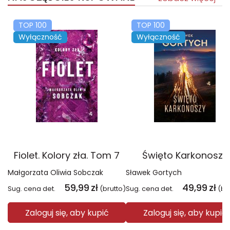
TOP 100
TOP 100
Wyłączność
Wyłączność
Fiolet. Kolory zła. Tom 7
Święto Karkonoszy
Małgorzata Oliwia Sobczak
Sławek Gortych
59,99
zł
49,99
zł
Sug. cena det.
(brutto)
Sug. cena det.
(br
Zaloguj się, aby kupić
Zaloguj się, aby kupić