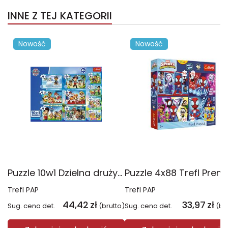
INNE Z TEJ KATEGORII
Nowość
Nowość
Puzzle 10w1 Dzielna drużyna Psiego Patrolu 96012
Trefl PAP
Trefl PAP
44,42
zł
33,97
zł
Sug. cena det.
(brutto)
Sug. cena det.
(br