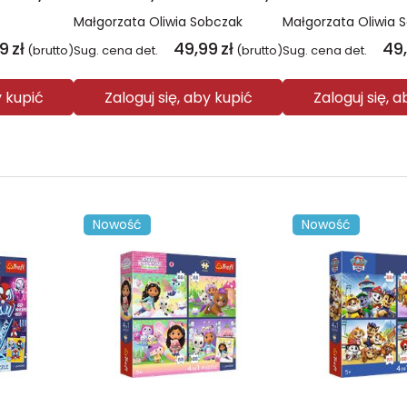
Małgorzata Oliwia Sobczak
Małgorzata Oliwia 
99
zł
49,99
zł
49
(brutto)
Sug. cena det.
(brutto)
Sug. cena det.
y kupić
Zaloguj się, aby kupić
Zaloguj się, 
Nowość
Nowość