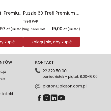
Puzzle 4x88 Trefl Premium Plus Kids Psia Straż Psi Patrol 34693
Puzzle 60 Trefl Premium Plus Kids Niesamowita przygoda Spidey Marvel 17429
Trefl PAP
,97
zł
19,00
zł
(brutto)
Sug. cena det.
(brutto)
aby kupić
Zaloguj się, aby kupić
IENTÓW
KONTAKT
22 329 50 00
acja
poniedziałek - piątek 8:00-16:00
nie
platon@platon.com.pl
blioteki