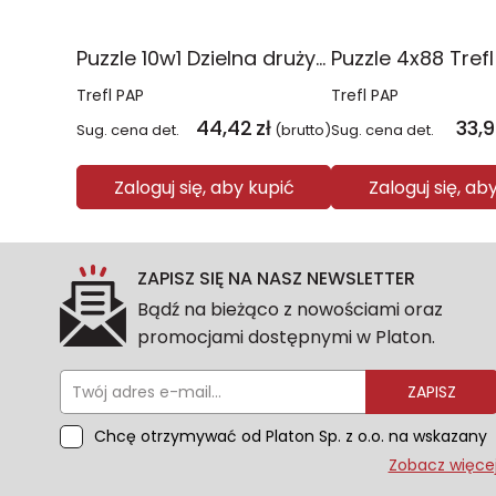
Puzzle 10w1 Dzielna drużyna Psiego Patrolu 96012
Trefl PAP
Trefl PAP
44,42
zł
33,
Sug. cena det.
(brutto)
Sug. cena det.
Zaloguj się, aby kupić
Zaloguj się, ab
ZAPISZ SIĘ NA NASZ NEWSLETTER
Bądź na bieżąco z nowościami oraz
promocjami dostępnymi w Platon.
ZAPISZ
Chcę otrzymywać od Platon Sp. z o.o. na wskazany
przeze mnie adres e-mail informacje
Zobacz więce
marketingowe dotyczące oferty platon.com.pl.