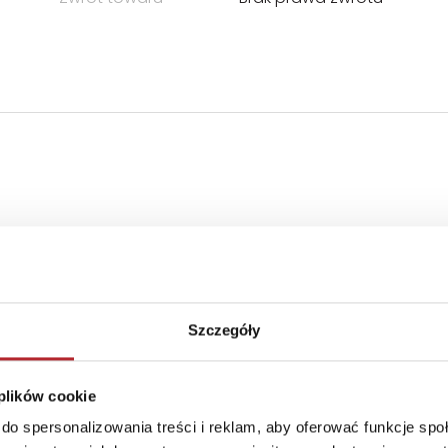
Szczegóły
 plików cookie
do spersonalizowania treści i reklam, aby oferować funkcje sp
żej 3 lat. Istnieje ryzyko zadławienia się małymi elementa