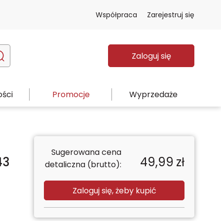
Współpraca
Zarejestruj się
Zaloguj się
ści
Promocje
Wyprzedaże
Sugerowana cena
43
49,99
zł
detaliczna (brutto):
Zaloguj się, żeby kupić