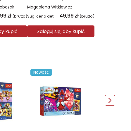
Sobczak
Magdalena Witkiewicz
,99
zł
49,99
zł
(brutto)
Sug. cena det.
(brutto)
aby kupić
Zaloguj się, aby kupić
Nowość