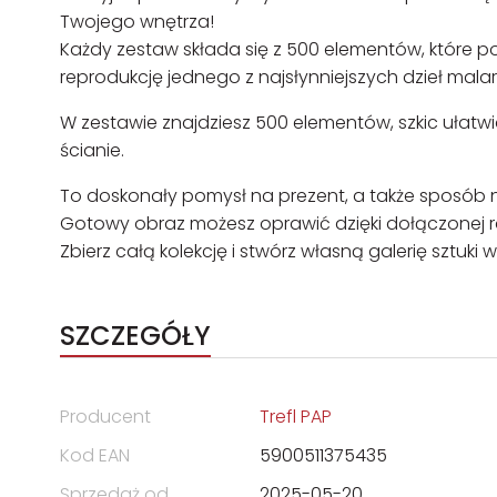
Twojego wnętrza!
Każdy zestaw składa się z 500 elementów, które p
reprodukcję jednego z najsłynniejszych dzieł mala
W zestawie znajdziesz 500 elementów, szkic ułat
ścianie.
To doskonały pomysł na prezent, a także sposób n
Gotowy obraz możesz oprawić dzięki dołączonej ram
Zbierz całą kolekcję i stwórz własną galerię sztuk
SZCZEGÓŁY
Producent
Trefl PAP
Kod EAN
5900511375435
Sprzedaż od
2025-05-20