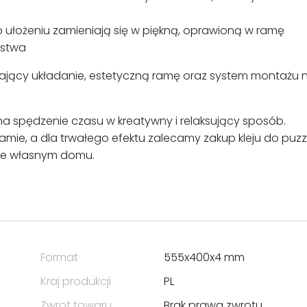
o ułożeniu zamieniają się w piękną, oprawioną w ramę
rstwa
wiający układanie, estetyczną ramę oraz system montażu 
a spędzenie czasu w kreatywny i relaksujący sposób.
ie, a dla trwałego efektu zalecamy zakup kleju do puzzl
i we własnym domu.
Format
555x400x4 mm
Kraj produkcji
PL
Zwrot towaru
Brak prawa zwrotu