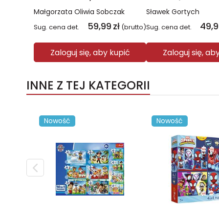
Małgorzata Oliwia Sobczak
Sławek Gortych
59,99
zł
49,
Sug. cena det.
(brutto)
Sug. cena det.
Zaloguj się, aby kupić
Zaloguj się, ab
INNE Z TEJ KATEGORII
Nowość
Nowość