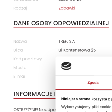
Rodzaj
Zabawki
DANE OSOBY ODPOWIEDZIALNEJ
Nazwa
TREFL S.A.
Ulica
ul. Kontenerowa 25
Kod pocztowy
81-155
Miasto
Gdynia
E-mail
trefl@trefl.com
Zgoda
INFORMACJE I OSTRZEŻENIA
Niniejsza strona korzysta z
Wykorzystujemy pliki cookie 
OSTRZEŻENIE! Nieodpowiednie dla dzieci w wieku poni