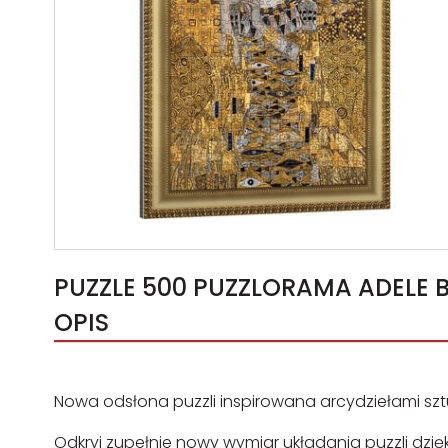
PUZZLE 500 PUZZLORAMA ADELE BLOCH-BAUER I GUSTAV KLIMT 37543 -
OPIS
Nowa odsłona puzzli inspirowana arcydziełami sztu
Odkryj zupełnie nowy wymiar układania puzzli dzięk