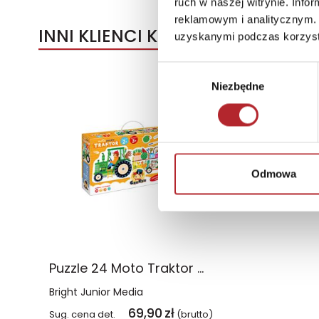
ruch w naszej witrynie. Inf
reklamowym i analitycznym. 
INNI KLIENCI KUPOWALI
uzyskanymi podczas korzysta
Wybór
Niezbędne
zgody
Odmowa
Puzzle 24 Moto Traktor CzuCzu
Bright Junior Media
69,90
zł
Sug. cena det.
(brutto)