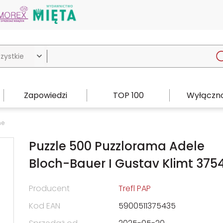

Zapowiedzi
TOP 100
Wyłączno
ne
Puzzle 500 Puzzlorama Adele
Bloch-Bauer I Gustav Klimt 375
Producent
Trefl PAP
Kod EAN
5900511375435