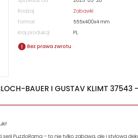
Sprzedaż od
2025-05-20
Rodzaj
Zabawki
Format
555x400x4 mm
Kraj produkcji
PL
Bez prawa zwrotu
ki!
i serii PuzzloRama – to nie tylko zabawa, ale i stylowa de