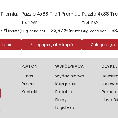
Puzzle 4x88 Trefl Premium Plus Kids Pajęczy dzień Spidey 34696
Puzzle 4x88 Trefl Premium Plus Kids Kocie harce Koci Domek Gabi 34694
Trefl PAP
Trefl PAP
97
zł
33,97
zł
33
(brutto)
Sug. cena det.
(brutto)
Sug. cena det.
y kupić
Zaloguj się, aby kupić
Zaloguj się, 
PLATON
WSPÓŁPRACA
DLA KL
O nas
Wydawnictwa
Rejestr
Praca
Księgarnie
Logowa
Kontakt
Biblioteki
Pomoc
Firmy
I love Bi
Logistyka
j