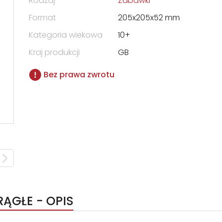
Rodzaj
Zabawki
Format
205x205x52 mm
Kategoria wiekowa
10+
Kraj produkcji
GB
Bez prawa zwrotu
ĄGŁE - OPIS