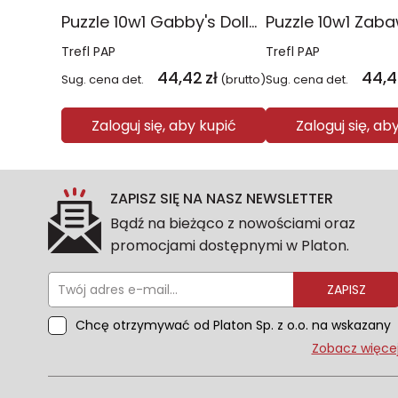
Puzzle 10w1 Gabby's Dollhouse Gabby i jej świat 96014
Trefl PAP
Trefl PAP
44,42
zł
44,4
Sug. cena det.
(brutto)
Sug. cena det.
Zaloguj się, aby kupić
Zaloguj się, ab
ZAPISZ SIĘ NA NASZ NEWSLETTER
Bądź na bieżąco z nowościami oraz
promocjami dostępnymi w Platon.
ZAPISZ
Chcę otrzymywać od Platon Sp. z o.o. na wskazany
przeze mnie adres e-mail informacje
Zobacz więce
marketingowe dotyczące oferty platon.com.pl.
Wszelkie informacje dotyczące danych osobowych