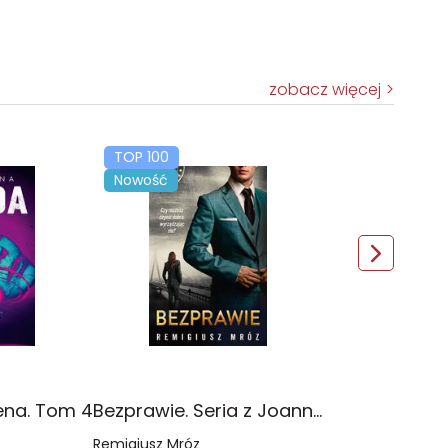
zobacz więcej
TOP 100
Nowość
ena. Tom 4
Bezprawie. Seria z Joanną Chyłką. Tom 20
Remigiusz Mróz