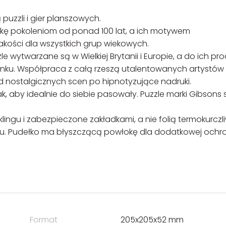
puzzli i gier planszowych.
wkę pokoleniom od ponad 100 lat, a ich motywem
akości dla wszystkich grup wiekowych.
 wytwarzane są w Wielkiej Brytanii i Europie, a do ich pro
rynku. Współpraca z całą rzeszą utalentowanych artystów
 nostalgicznych scen po hipnotyzujące nadruki.
k, aby idealnie do siebie pasowały. Puzzle marki Gibsons 
ingu i zabezpieczone zakładkami, a nie folią termokurczl
tku. Pudełko ma błyszczącą powłokę dla dodatkowej ochr
Format
205x205x52 mm