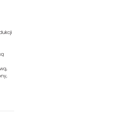
dukcji
są
iwą,
ony,