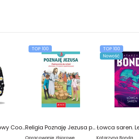
TOP 100
TOP 100
Nowość
Plecak młodzieżowy Coolpack Jerry Daisy Black
Religia Poznaję Jezusa podręcznik dla klasy 3 szkoły podstawowej
Łowca saren. L
Opracowanie zbiorowe
Katarzyna Bonda