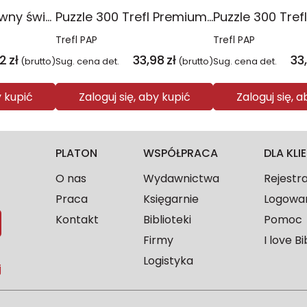
Puzzle 10w1 Zabawny świat Peppy 96013
Puzzle 300 Trefl Premium Plus Kids Disney Marvel Spiderman ukryty bohater 23047
Trefl PAP
Trefl PAP
2
zł
33,98
zł
33
(brutto)
Sug. cena det.
(brutto)
Sug. cena det.
y kupić
Zaloguj się, aby kupić
Zaloguj się, 
PLATON
WSPÓŁPRACA
DLA KL
O nas
Wydawnictwa
Rejestr
Praca
Księgarnie
Logowa
Kontakt
Biblioteki
Pomoc
Firmy
I love Bi
Logistyka
j