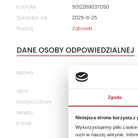
Kod EAN
5012269037050
Sprzedaż od
2025-11-25
Rodzaj
Zabawki
DANE OSOBY ODPOWIEDZIALNEJ
Nazwa
G3 SPÓŁKA Z OGRANICZONĄ
KOMANDYTOWA
Ulica
ul. Spółdzielców 18A
Zgoda
Kod pocztowy
62-510
Miasto
Konin
Niniejsza strona korzysta z
E-mail
g3@g3poland.com
Wykorzystujemy pliki cookie 
ruch w naszej witrynie. Inf