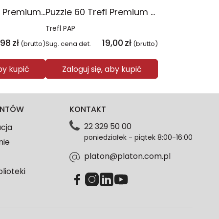
Puzzle 300 Trefl Premium Plus Kids Disney Marvel the Avengers Siła Drużyny 23046
Puzzle 60 Trefl Premium Plus Kids Marvel Razem Silniejsi 17436
Trefl PAP
,98
zł
19,00
zł
(brutto)
Sug. cena det.
(brutto)
aby kupić
Zaloguj się, aby kupić
IENTÓW
KONTAKT
22 329 50 00
acja
poniedziałek - piątek 8:00-16:00
nie
platon@platon.com.pl
blioteki