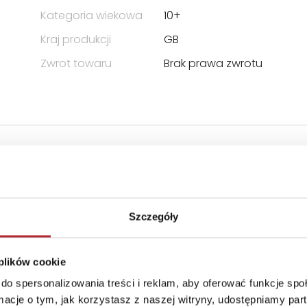
Kategoria wiekowa
10+
Kraj produkcji
GB
Zwrot towaru
Brak prawa zwrotu
 ODPOWIEDZIALNOŚCIĄ SPÓŁKA
Szczegóły
 plików cookie
do spersonalizowania treści i reklam, aby oferować funkcje sp
ormacje o tym, jak korzystasz z naszej witryny, udostępniamy p