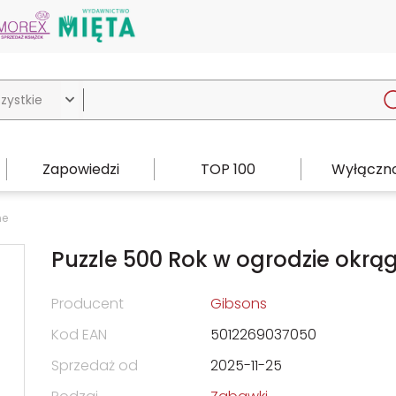

Zapowiedzi
TOP 100
Wyłączno
ne
Puzzle 500 Rok w ogrodzie okrąg
Producent
Gibsons
Kod EAN
5012269037050
Sprzedaż od
2025-11-25