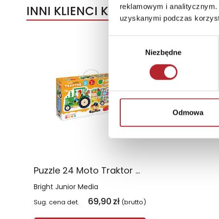
reklamowym i analitycznym. 
INNI KLIENCI KUPOWALI
uzyskanymi podczas korzysta
Wybór
Niezbędne
zgody
Odmowa
Puzzle 24 Moto Traktor CzuCzu
Bright Junior Media
69,90
zł
Sug. cena det.
(brutto)