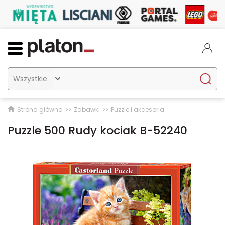

Strona główna
Zabawki
Puzzle i akcesoria
Puzzle 500 Rudy kociak B-52240