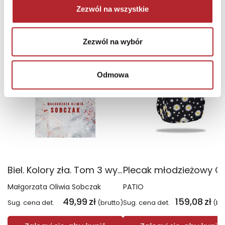
Zezwól na wszystkie
NAJCZĘŚCIEJ KUPOWANE
zobacz więcej
Zezwól na wybór
TOP 100
TOP 100
Wyłączność
Odmowa
Biel. Kolory zła. Tom 3 wyd. 2025
Małgorzata Oliwia Sobczak
PATIO
49,99
zł
159,08
zł
Sug. cena det.
(brutto)
Sug. cena det.
(br