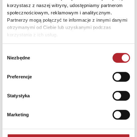
korzystasz z naszej witryny, udostępniamy partnerom
społecznościowym, reklamowym i analitycznym.
Partnerzy mogą połączyć te informacje z innymi danymi
otrzymanymi od Ciebie lub uzyskanymi podczas
korzystania z ich usług.
Wybór
Niezbędne
zgody
Preferencje
Puzzle 24 Moto Traktor CzuCzu
Statystyka
Bright Junior Media
69,90
zł
Sug. cena det.
(brutto)
Marketing
Zaloguj się, aby kupić