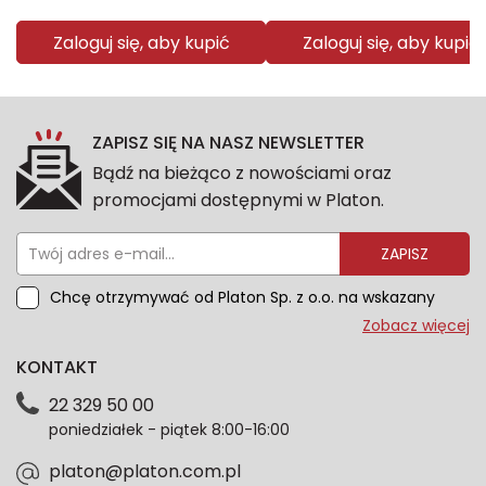
Zaloguj się, aby kupić
Zaloguj się, aby kupić
ZAPISZ SIĘ NA NASZ NEWSLETTER
Bądź na bieżąco z nowościami oraz
promocjami dostępnymi w Platon.
ZAPISZ
Chcę otrzymywać od Platon Sp. z o.o. na wskazany
przeze mnie adres e-mail informacje marketingowe
Zobacz więcej
dotyczące oferty platon.com.pl. Wszelkie informacje
KONTAKT
dotyczące danych osobowych znajdziesz w naszej
Polityce prywatności. Zgodę możesz wycofać w
22 329 50 00
każdym czasie. Wycofanie zgody nie wpłynie na
poniedziałek - piątek 8:00-16:00
zgodność z prawem przetwarzania dokonanego przed
jej wycofaniem.*
platon@platon.com.pl