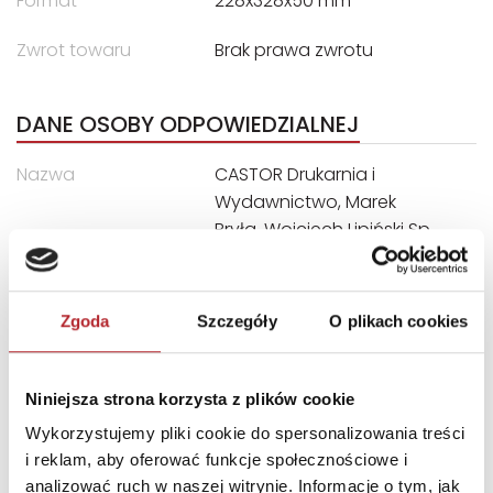
Format
228x328x50 mm
Zwrot towaru
Brak prawa zwrotu
DANE OSOBY ODPOWIEDZIALNEJ
Nazwa
CASTOR Drukarnia i
Wydawnictwo, Marek
Bryła, Wojciech Lipiński Sp.
Jawna
Ulica
ul. Władysława Łokietka 119
Zgoda
Szczegóły
O plikach cookies
Kod pocztowy
31-263
Miasto
Kraków
Niniejsza strona korzysta z plików cookie
E-mail
castor@castor.pl
Wykorzystujemy pliki cookie do spersonalizowania treści
i reklam, aby oferować funkcje społecznościowe i
INNI KLIENCI KUPOWALI
analizować ruch w naszej witrynie. Informacje o tym, jak