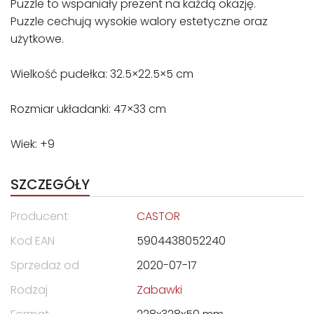
Puzzle to wspaniały prezent na każdą okazję.
Puzzle cechują wysokie walory estetyczne oraz
użytkowe.
Wielkość pudełka: 32.5×22.5×5 cm
Rozmiar układanki: 47×33 cm
Wiek: +9
SZCZEGÓŁY
Producent
CASTOR
Kod EAN
5904438052240
Sprzedaż od
2020-07-17
Rodzaj
Zabawki