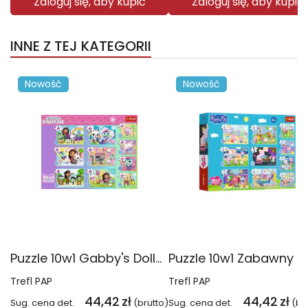
Zaloguj się, aby kupić
Zaloguj się, aby kupić
INNE Z TEJ KATEGORII
Nowość
Nowość
Puzzle 10w1 Gabby's Dollhouse Gabby i jej świat 96014
Trefl PAP
Trefl PAP
44,42
zł
44,42
zł
Sug. cena det.
(brutto)
Sug. cena det.
(br