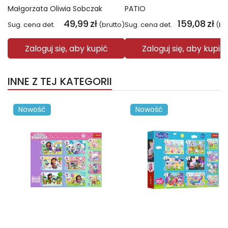
Małgorzata Oliwia Sobczak
PATIO
49,99
zł
159,08
zł
Sug. cena det.
(brutto)
Sug. cena det.
(br
Zaloguj się, aby kupić
Zaloguj się, aby kupić
INNE Z TEJ KATEGORII
Nowość
Nowość