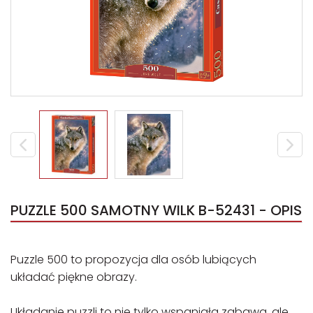
PUZZLE 500 SAMOTNY WILK B-52431 - OPIS
Puzzle 500 to propozycja dla osób lubiących
układać piękne obrazy.
Układanie puzzli to nie tylko wspaniała zabawa, ale