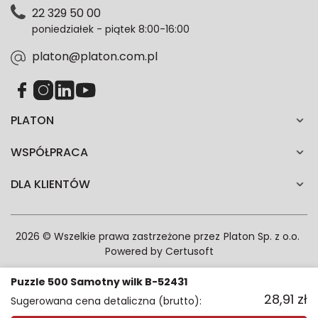
Polityce prywatności. Zgodę możesz wycofać w
22 329 50 00
każdym czasie. Wycofanie zgody nie wpłynie na
poniedziałek - piątek 8:00-16:00
zgodność z prawem przetwarzania dokonanego przed
jej wycofaniem.*
platon@platon.com.pl
PLATON
WSPÓŁPRACA
DLA KLIENTÓW
2026 © Wszelkie prawa zastrzeżone przez
Platon Sp. z o.o.
Powered by
Certusoft
Puzzle 500 Samotny wilk B-52431
28,91
zł
Sugerowana cena detaliczna (brutto):