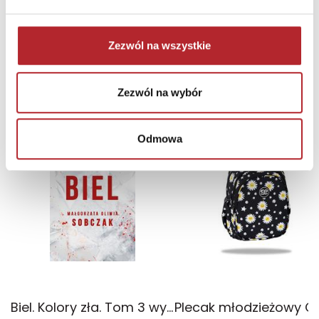
69,90
zł
Sug. cena det.
(brutto)
Zaloguj się, aby kupić
Zezwól na wszystkie
NAJCZĘŚCIEJ KUPOWANE
zobacz więcej
Zezwól na wybór
TOP 100
TOP 100
Odmowa
Wyłączność
Biel. Kolory zła. Tom 3 wyd. 2025