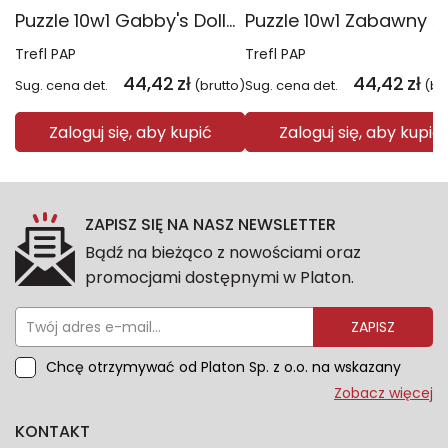
Puzzle 10w1 Gabby's Dollhouse Gabby i jej świat 96014
Trefl PAP
Trefl PAP
44,42
zł
44,42
zł
Sug. cena det.
(brutto)
Sug. cena det.
(br
Zaloguj się, aby kupić
Zaloguj się, aby kupić
ZAPISZ SIĘ NA NASZ NEWSLETTER
Bądź na bieżąco z nowościami oraz
promocjami dostępnymi w Platon.
ZAPISZ
Chcę otrzymywać od Platon Sp. z o.o. na wskazany
przeze mnie adres e-mail informacje marketingowe
Zobacz więcej
dotyczące oferty platon.com.pl. Wszelkie informacje
KONTAKT
dotyczące danych osobowych znajdziesz w naszej