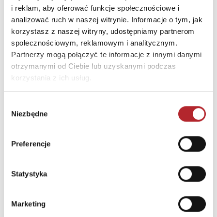
E-mail
castor@castor.pl
i reklam, aby oferować funkcje społecznościowe i
analizować ruch w naszej witrynie. Informacje o tym, jak
korzystasz z naszej witryny, udostępniamy partnerom
INNI KLIENCI KUPOWALI
społecznościowym, reklamowym i analitycznym.
Partnerzy mogą połączyć te informacje z innymi danymi
otrzymanymi od Ciebie lub uzyskanymi podczas
korzystania z ich usług.
Wybór
Niezbędne
zgody
Preferencje
Statystyka
Puzzle 24 Moto Traktor CzuCzu
Marketing
Bright Junior Media