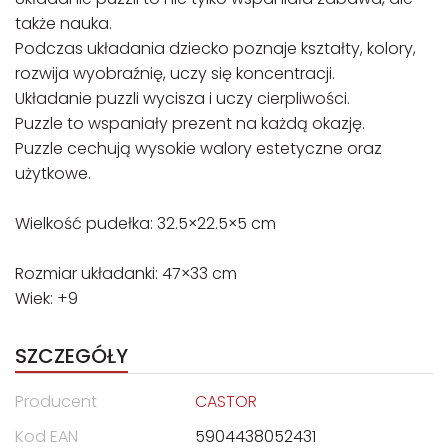
także nauka.
Podczas układania dziecko poznaje kształty, kolory,
rozwija wyobraźnię, uczy się koncentracji.
Układanie puzzli wycisza i uczy cierpliwości.
Puzzle to wspaniały prezent na każdą okazję.
Puzzle cechują wysokie walory estetyczne oraz
użytkowe.
Wielkość pudełka: 32.5×22.5×5 cm
Rozmiar układanki: 47×33 cm
Wiek: +9
SZCZEGÓŁY
Producent
CASTOR
Kod EAN
5904438052431