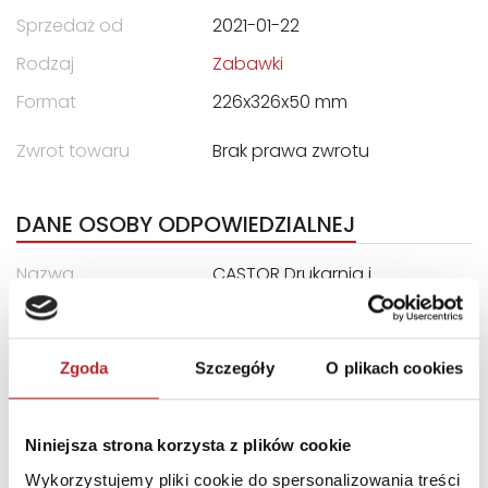
Sprzedaż od
2021-01-22
Rodzaj
Zabawki
Format
226x326x50 mm
Zwrot towaru
Brak prawa zwrotu
DANE OSOBY ODPOWIEDZIALNEJ
Nazwa
CASTOR Drukarnia i
Wydawnictwo, Marek
Bryła, Wojciech Lipiński Sp.
Jawna
Zgoda
Szczegóły
O plikach cookies
Ulica
ul. Władysława Łokietka 119
Kod pocztowy
31-263
Niniejsza strona korzysta z plików cookie
Miasto
Kraków
Wykorzystujemy pliki cookie do spersonalizowania treści