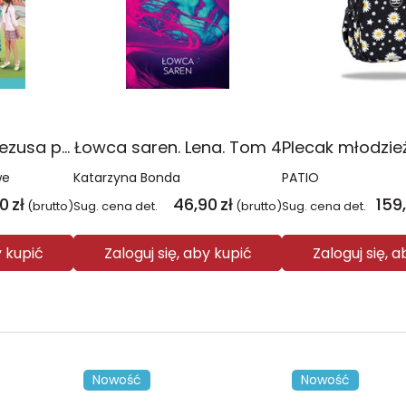
Religia Poznaję Jezusa podręcznik dla klasy 3 szkoły podstawowej
Łowca saren. Lena. Tom 4
we
Katarzyna Bonda
PATIO
00
zł
46,90
zł
159
(brutto)
Sug. cena det.
(brutto)
Sug. cena det.
y kupić
Zaloguj się, aby kupić
Zaloguj się, 
Nowość
Nowość