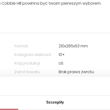
ka Cobble Hill powinna być twoim pierwszym wyborem.
Format
210x285x53 mm
Kategoria wiekowa
10+
Kraj produkcji
US
Zwrot towaru
Brak prawa zwrotu
Szczegóły
 ODPOWIEDZIALNOŚCIĄ SPÓŁKA