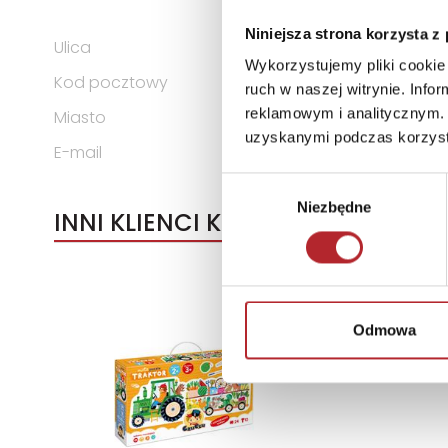
KOMANDYTOWA
Niniejsza strona korzysta z
Ulica
ul. Spółdzielców 18A
Wykorzystujemy pliki cookie 
Kod pocztowy
62-510
ruch w naszej witrynie. Inf
reklamowym i analitycznym. 
Miasto
Konin
uzyskanymi podczas korzysta
E-mail
g3@g3poland.com
Wybór
Niezbędne
zgody
INNI KLIENCI KUPOWALI
Odmowa