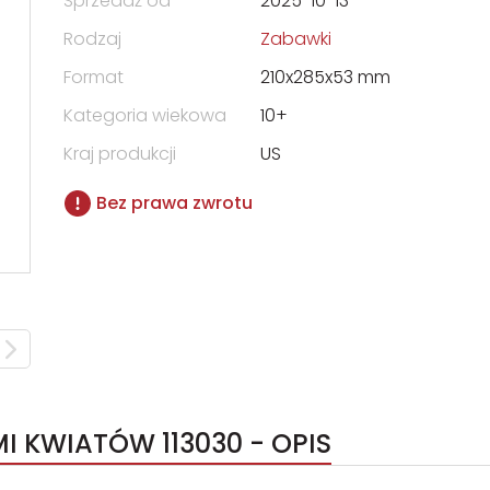
Sprzedaż od
2025-10-13
Rodzaj
Zabawki
Format
210x285x53 mm
Kategoria wiekowa
10+
Kraj produkcji
US
Bez prawa zwrotu
MI KWIATÓW 113030 - OPIS