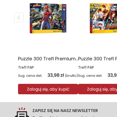
Puzzle 300 Trefl Premium Plus Kids Disney Marvel Spiderman ukryty bohater 23047
Trefl PAP
Trefl PAP
33,98
zł
33,
Sug. cena det.
(brutto)
Sug. cena det.
Zaloguj się, aby kupić
Zaloguj się, ab
ZAPISZ SIĘ NA NASZ NEWSLETTER