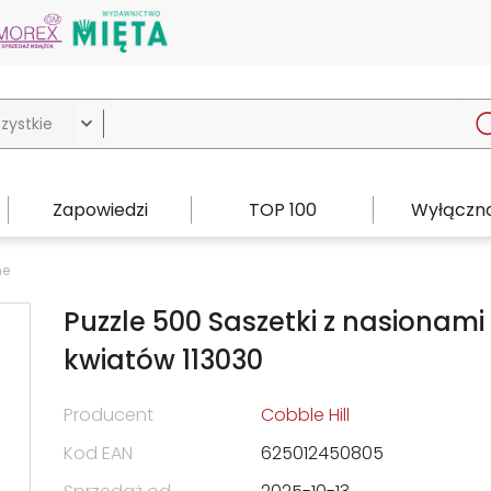

Zapowiedzi
TOP 100
Wyłączno
ne
Puzzle 500 Saszetki z nasionami
kwiatów 113030
Producent
Cobble Hill
Kod EAN
625012450805