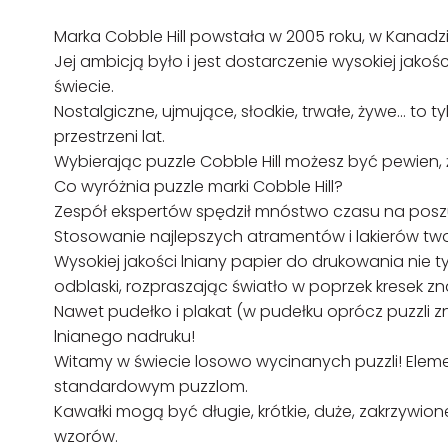
Marka Cobble Hill powstała w 2005 roku, w Kanadzi
Jej ambicją było i jest dostarczenie wysokiej jako
świecie.
Nostalgiczne, ujmujące, słodkie, trwałe, żywe… to t
przestrzeni lat.
Wybierając puzzle Cobble Hill możesz być pewien, 
Co wyróżnia puzzle marki Cobble Hill?
Zespół ekspertów spędził mnóstwo czasu na posz
Stosowanie najlepszych atramentów i lakierów tw
Wysokiej jakości lniany papier do drukowania nie 
odblaski, rozpraszając światło w poprzek kresek zn
Nawet pudełko i plakat (w pudełku oprócz puzzli z
lnianego nadruku!
Witamy w świecie losowo wycinanych puzzli! Elem
standardowym puzzlom.
Kawałki mogą być długie, krótkie, duże, zakrzywi
wzorów.