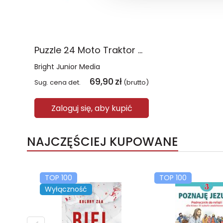
Puzzle 24 Moto Traktor CzuCzu
Bright Junior Media
69,90
zł
Sug. cena det.
(brutto)
Zaloguj się, aby kupić
NAJCZĘŚCIEJ KUPOWANE
TOP 100
TOP 100
Wyłączność