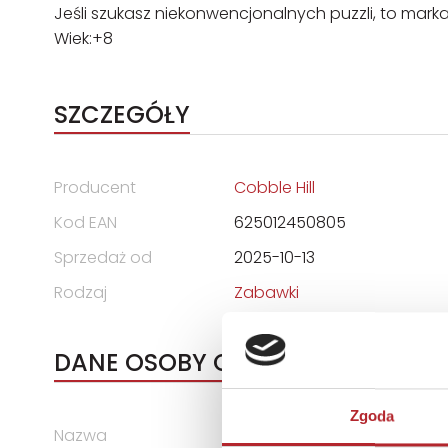
Jeśli szukasz niekonwencjonalnych puzzli, to mar
Wiek:+8
SZCZEGÓŁY
Producent
Cobble Hill
Kod EAN
625012450805
Sprzedaż od
2025-10-13
Rodzaj
Zabawki
DANE OSOBY ODPOWIEDZIALNEJ
Zgoda
Nazwa
G3 SPÓŁKA Z OGRANICZONĄ