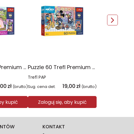
Puzzle 60 Trefl Premium Plus Kids Disney Princess Siła w koronie 17435
Puzzle 60 Trefl Premium Plus Kids Mysia ekipa 17433
Trefl PAP
,00
zł
19,00
zł
(brutto)
Sug. cena det.
(brutto)
aby kupić
Zaloguj się, aby kupić
IENTÓW
KONTAKT