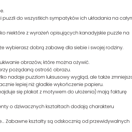
e.
ści puzzli do wszystkich sympatyków ich układania na cały
ylko niektóre z wyrażeń opisujących kanadyjskie puzzle na
że wybierasz dobrą zabawę dla siebie i swojej rodziny.
ukiwanie obrazów, które można ożywić.
orzy pożądaną ostrość obrazu.
tylko nadaje puzzlom luksusowy wygląd, ale także zmniejsz
acznie lepiej niż gładkie wykończenie papieru.
najduje się plakat z motywem do ułożenia) mają fakturę
enty o dziwacznych kształtach dodają charakteru
one… Zabawne kształty są odskocznią od przewidywalnych