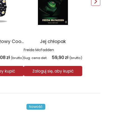
Plecak młodzieżowy Coolpack Jerry Daisy Black
Jej chłopak
Freida McFadden
,08
zł
59,90
zł
(brutto)
Sug. cena det.
(brutto)
aby kupić
Zaloguj się, aby kupić
Nowość