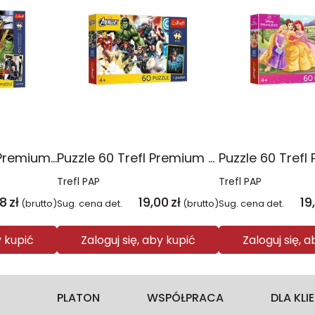
Puzzle 300 Trefl Premium Plus Kids Disney Marvel the Avengers Siła Drużyny 23046
Puzzle 60 Trefl Premium Plus Kids Marvel Razem Silniejsi 17436
Trefl PAP
Trefl PAP
98
zł
19,00
zł
19
(brutto)
Sug. cena det.
(brutto)
Sug. cena det.
y kupić
Zaloguj się, aby kupić
Zaloguj się, 
PLATON
WSPÓŁPRACA
DLA KL