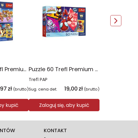
Puzzle 4x88 Trefl Premium Plus Kids Psia Straż Psi Patrol 34693
Puzzle 60 Trefl Premium Plus Kids Niesamowita przygoda Spidey Marvel 17429
Trefl PAP
,97
zł
19,00
zł
(brutto)
Sug. cena det.
(brutto)
aby kupić
Zaloguj się, aby kupić
IENTÓW
KONTAKT