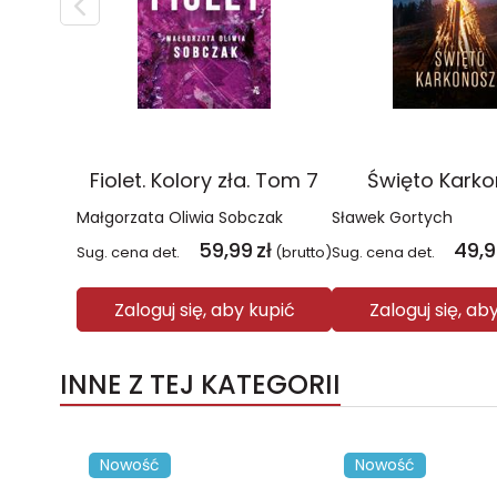
Fiolet. Kolory zła. Tom 7
Święto Kark
Małgorzata Oliwia Sobczak
Sławek Gortych
59,99
zł
49,
Sug. cena det.
(brutto)
Sug. cena det.
Zaloguj się, aby kupić
Zaloguj się, ab
INNE Z TEJ KATEGORII
Nowość
Nowość