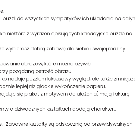
e.
ści puzzli do wszystkich sympatyków ich układania na cały
ylko niektóre z wyrażeń opisujących kanadyjskie puzzle na
że wybierasz dobrą zabawę dla siebie i swojej rodziny.
ukiwanie obrazów, które można ożywić.
orzy pożądaną ostrość obrazu.
tylko nadaje puzzlom luksusowy wygląd, ale także zmniejsz
acznie lepiej niż gładkie wykończenie papieru.
najduje się plakat z motywem do ułożenia) mają fakturę
enty o dziwacznych kształtach dodają charakteru
one… Zabawne kształty są odskocznią od przewidywalnych