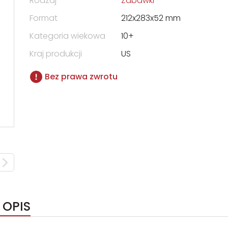
Rodzaj
Zabawki
Format
212x283x52 mm
Kategoria wiekowa
10+
Kraj produkcji
US
Bez prawa zwrotu
 OPIS