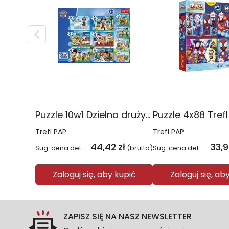
Puzzle 10w1 Dzielna drużyna Psiego Patrolu 96012
Trefl PAP
Trefl PAP
44,42
zł
33,
Sug. cena det.
(brutto)
Sug. cena det.
Zaloguj się, aby kupić
Zaloguj się, ab
ZAPISZ SIĘ NA NASZ NEWSLETTER