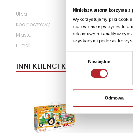
KOMANDYTOWA
Niniejsza strona korzysta z
Ulica
ul. Spółdzielców 18A
Wykorzystujemy pliki cookie 
Kod pocztowy
62-510
ruch w naszej witrynie. Inf
reklamowym i analitycznym. 
Miasto
Konin
uzyskanymi podczas korzysta
E-mail
g3@g3poland.com
Wybór
Niezbędne
zgody
INNI KLIENCI KUPOWALI
Odmowa