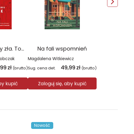
Czerwień. Kolory zła. Tom 1 wyd. 2025
Na fali wspomnień
Sobczak
Magdalena Witkiewicz
,99
zł
49,99
zł
(brutto)
Sug. cena det.
(brutto)
aby kupić
Zaloguj się, aby kupić
Nowość