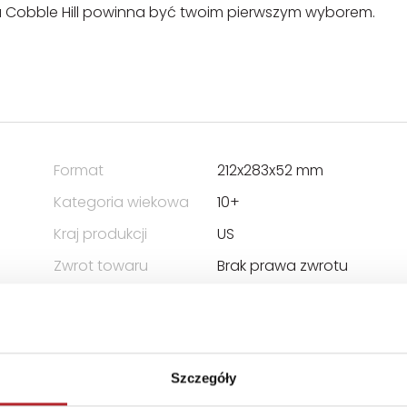
ka Cobble Hill powinna być twoim pierwszym wyborem.
Format
212x283x52 mm
Kategoria wiekowa
10+
Kraj produkcji
US
Zwrot towaru
Brak prawa zwrotu
Szczegóły
 ODPOWIEDZIALNOŚCIĄ SPÓŁKA