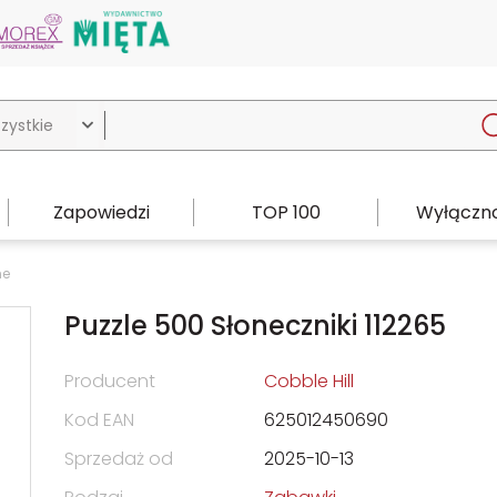

Zapowiedzi
TOP 100
Wyłączno
ne
Puzzle 500 Słoneczniki 112265
Producent
Cobble Hill
Kod EAN
625012450690
Sprzedaż od
2025-10-13