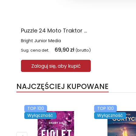
Puzzle 24 Moto Traktor CzuCzu
Bright Junior Media
69,90
zł
Sug. cena det.
(brutto)
Zaloguj się, aby kupić
NAJCZĘŚCIEJ KUPOWANE
TOP 100
TOP 100
Wyłączność
Wyłączność