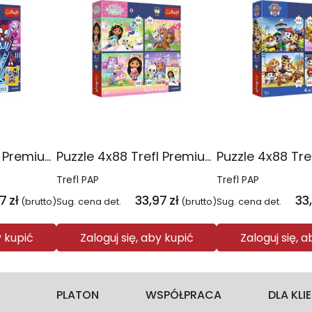
Puzzle 4x88 Trefl Premium Plus Kids Pajęczy dzień Spidey 34696
Puzzle 4x88 Trefl Premium Plus Kids Kocie harce Koci Domek Gabi 34694
Trefl PAP
Trefl PAP
97
zł
33,97
zł
33
(brutto)
Sug. cena det.
(brutto)
Sug. cena det.
y kupić
Zaloguj się, aby kupić
Zaloguj się, 
PLATON
WSPÓŁPRACA
DLA KL