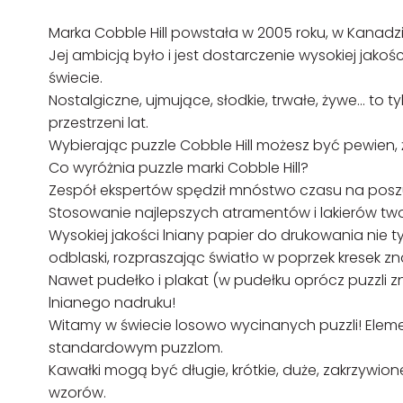
Marka Cobble Hill powstała w 2005 roku, w Kanadzi
Jej ambicją było i jest dostarczenie wysokiej jako
świecie.
Nostalgiczne, ujmujące, słodkie, trwałe, żywe… to t
przestrzeni lat.
Wybierając puzzle Cobble Hill możesz być pewien, 
Co wyróżnia puzzle marki Cobble Hill?
Zespół ekspertów spędził mnóstwo czasu na posz
Stosowanie najlepszych atramentów i lakierów tw
Wysokiej jakości lniany papier do drukowania nie 
odblaski, rozpraszając światło w poprzek kresek zn
Nawet pudełko i plakat (w pudełku oprócz puzzli z
lnianego nadruku!
Witamy w świecie losowo wycinanych puzzli! Elem
standardowym puzzlom.
Kawałki mogą być długie, krótkie, duże, zakrzywi
wzorów.