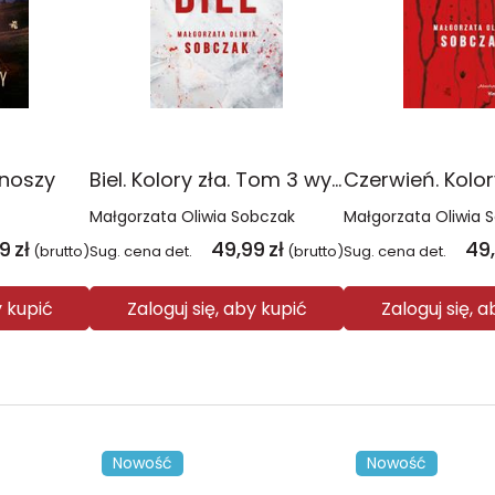
onoszy
Biel. Kolory zła. Tom 3 wyd. 2025
Małgorzata Oliwia Sobczak
Małgorzata Oliwia 
99
zł
49,99
zł
49
(brutto)
Sug. cena det.
(brutto)
Sug. cena det.
y kupić
Zaloguj się, aby kupić
Zaloguj się, 
Nowość
Nowość