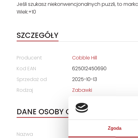
Jeśli szukasz niekonwencjonalnych puzzli, to mar
Wiek:+10
SZCZEGÓŁY
Producent
Cobble Hill
Kod EAN
625012450690
Sprzedaż od
2025-10-13
Rodzaj
Zabawki
DANE OSOBY ODPOWIEDZIALNEJ
Zgoda
Nazwa
G3 SPÓŁKA Z OGRANICZONĄ