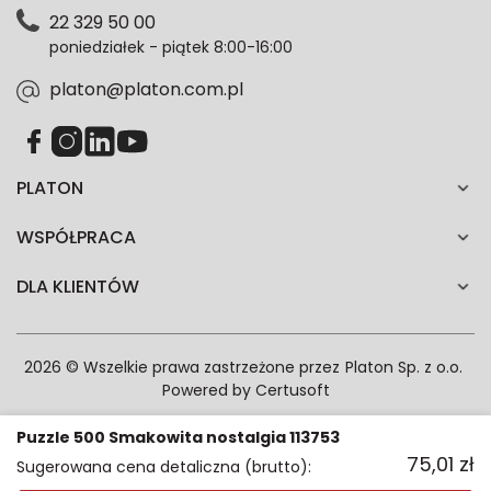
Polityce prywatności. Zgodę możesz wycofać w
22 329 50 00
każdym czasie. Wycofanie zgody nie wpłynie na
poniedziałek - piątek 8:00-16:00
zgodność z prawem przetwarzania dokonanego przed
jej wycofaniem.*
platon@platon.com.pl
PLATON
WSPÓŁPRACA
DLA KLIENTÓW
2026 © Wszelkie prawa zastrzeżone przez
Platon Sp. z o.o.
Powered by
Certusoft
Puzzle 500 Smakowita nostalgia 113753
75,01
zł
Sugerowana cena detaliczna (brutto):