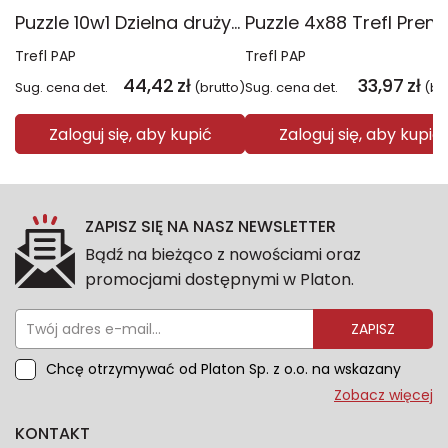
Puzzle 10w1 Dzielna drużyna Psiego Patrolu 96012
Trefl PAP
Trefl PAP
44,42
zł
33,97
zł
Sug. cena det.
(brutto)
Sug. cena det.
(br
Zaloguj się, aby kupić
Zaloguj się, aby kupić
ZAPISZ SIĘ NA NASZ NEWSLETTER
Bądź na bieżąco z nowościami oraz
promocjami dostępnymi w Platon.
ZAPISZ
Chcę otrzymywać od Platon Sp. z o.o. na wskazany
przeze mnie adres e-mail informacje marketingowe
Zobacz więcej
dotyczące oferty platon.com.pl. Wszelkie informacje
KONTAKT
dotyczące danych osobowych znajdziesz w naszej