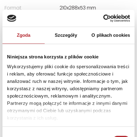
Format
210x288x53 mm
Kategoria wiekowa
10+
Kraj produkcji
VI
Zgoda
Szczegóły
O plikach cookies
Zwrot towaru
Brak prawa zwrotu
Niniejsza strona korzysta z plików cookie
DANE OSOBY ODPOWIEDZIALNEJ
Wykorzystujemy pliki cookie do spersonalizowania treści
i reklam, aby oferować funkcje społecznościowe i
Nazwa
G3 SPÓŁKA Z
analizować ruch w naszej witrynie. Informacje o tym, jak
OGRANICZONĄ
korzystasz z naszej witryny, udostępniamy partnerom
ODPOWIEDZIALNOŚCIĄ
społecznościowym, reklamowym i analitycznym.
SPÓŁKA KOMANDYTOWA
Partnerzy mogą połączyć te informacje z innymi danymi
Ulica
ul. Spółdzielców 18A
otrzymanymi od Ciebie lub uzyskanymi podczas
korzystania z ich usług.
Kod pocztowy
62-510
Miasto
Konin
Wybór