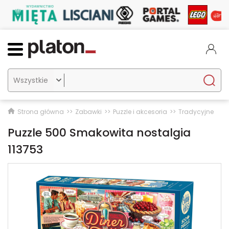

Strona główna
Zabawki
Puzzle i akcesoria
Tradycyjne
Puzzle 500 Smakowita nostalgia
113753