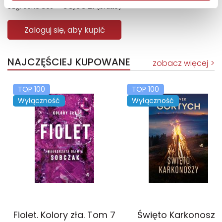
69,90
zł
Sug. cena det.
(brutto)
Zaloguj się, aby kupić
NAJCZĘŚCIEJ KUPOWANE
zobacz więcej
TOP 100
TOP 100
Wyłączność
Wyłączność
Fiolet. Kolory zła. Tom 7
Święto Karkonoszy