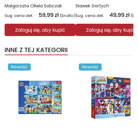
Małgorzata Oliwia Sobczak
Sławek Gortych
59,99
zł
49,99
zł
Sug. cena det.
(brutto)
Sug. cena det.
(br
Zaloguj się, aby kupić
Zaloguj się, aby kupić
INNE Z TEJ KATEGORII
Nowość
Nowość