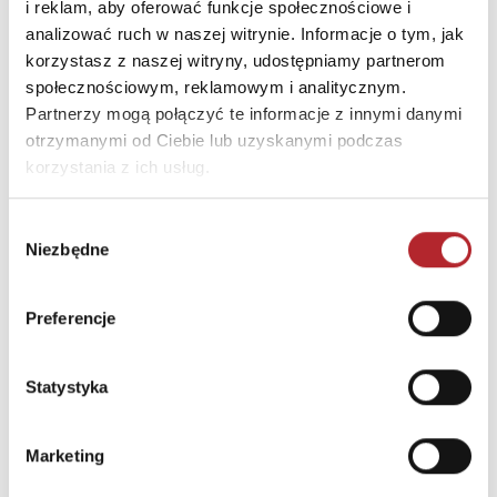
i reklam, aby oferować funkcje społecznościowe i
analizować ruch w naszej witrynie. Informacje o tym, jak
korzystasz z naszej witryny, udostępniamy partnerom
INNI KLIENCI KUPOWALI
społecznościowym, reklamowym i analitycznym.
Partnerzy mogą połączyć te informacje z innymi danymi
otrzymanymi od Ciebie lub uzyskanymi podczas
korzystania z ich usług.
Wybór
Niezbędne
zgody
Preferencje
Statystyka
Puzzle 24 Moto Traktor CzuCzu
Bright Junior Media
Marketing
69,90
zł
Sug. cena det.
(brutto)