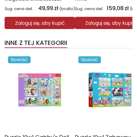
49,99
zł
159,08
zł
Sug. cena det.
(brutto)
Sug. cena det.
(br
Zaloguj się, aby kupić
Zaloguj się, aby kupić
INNE Z TEJ KATEGORII
Nowość
Nowość