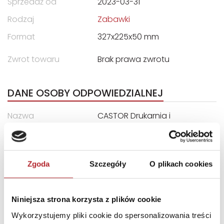
Sprzedaż od
2023-03-31
Rodzaj
Zabawki
Format
327x225x50 mm
Zwrot towaru
Brak prawa zwrotu
DANE OSOBY ODPOWIEDZIALNEJ
Nazwa
CASTOR Drukarnia i
Wydawnictwo, Marek
Bryła, Wojciech Lipiński Sp.
Jawna
Zgoda
Szczegóły
O plikach cookies
Ulica
ul. Władysława Łokietka 119
Kod pocztowy
31-263
Niniejsza strona korzysta z plików cookie
Miasto
Kraków
Wykorzystujemy pliki cookie do spersonalizowania treści
E-mail
castor@castor.pl