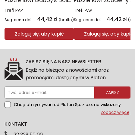
Puzzle 10w1 Gabby's Dollhouse Gabby i jej świat 96014
Trefl PAP
Trefl PAP
44,42
zł
44,42
zł
Sug. cena det.
(brutto)
Sug. cena det.
(br
Zaloguj się, aby kupić
Zaloguj się, aby kupić
ZAPISZ SIĘ NA NASZ NEWSLETTER
Bądź na bieżąco z nowościami oraz
promocjami dostępnymi w Platon.
ZAPISZ
Chcę otrzymywać od Platon Sp. z o.o. na wskazany
przeze mnie adres e-mail informacje marketingowe
Zobacz więcej
dotyczące oferty platon.com.pl. Wszelkie informacje
KONTAKT
dotyczące danych osobowych znajdziesz w naszej
Polityce prywatności. Zgodę możesz wycofać w
22 329 50 00