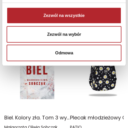
Zaloguj się, aby kupić
Zezwól na wszystkie
NAJCZĘŚCIEJ KUPOWANE
zobacz więcej
Zezwól na wybór
TOP 100
TOP 100
Wyłączność
Odmowa
Biel. Kolory zła. Tom 3 wyd. 2025
Małgorzata Oliwia Sobczak
PATIO