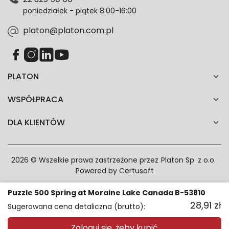
każdym czasie. Wycofanie zgody nie wpłynie na
poniedziałek - piątek 8:00-16:00
zgodność z prawem przetwarzania dokonanego przed
jej wycofaniem.*
platon@platon.com.pl
PLATON
WSPÓŁPRACA
DLA KLIENTÓW
2026 © Wszelkie prawa zastrzeżone przez
Platon Sp. z o.o.
Powered by
Certusoft
Puzzle 500 Spring at Moraine Lake Canada B-53810
28,91
zł
Sugerowana cena detaliczna (brutto):
Zaloguj się, żeby kupić