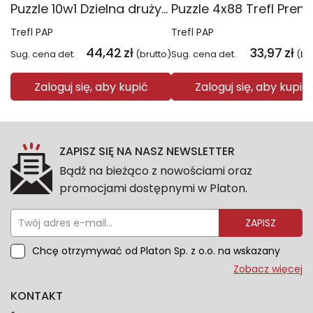
Puzzle 10w1 Dzielna drużyna Psiego Patrolu 96012
Trefl PAP
Trefl PAP
44,42
zł
33,97
zł
Sug. cena det.
(brutto)
Sug. cena det.
(br
Zaloguj się, aby kupić
Zaloguj się, aby kupić
ZAPISZ SIĘ NA NASZ NEWSLETTER
Bądź na bieżąco z nowościami oraz
promocjami dostępnymi w Platon.
ZAPISZ
Chcę otrzymywać od Platon Sp. z o.o. na wskazany
przeze mnie adres e-mail informacje marketingowe
Zobacz więcej
dotyczące oferty platon.com.pl. Wszelkie informacje
KONTAKT
dotyczące danych osobowych znajdziesz w naszej
Polityce prywatności. Zgodę możesz wycofać w