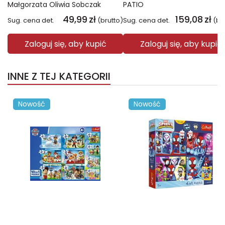
Małgorzata Oliwia Sobczak
PATIO
49,99
zł
159,08
zł
Sug. cena det.
(brutto)
Sug. cena det.
(br
Zaloguj się, aby kupić
Zaloguj się, aby kupić
INNE Z TEJ KATEGORII
Nowość
Nowość