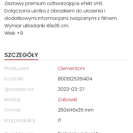
Zestawy premium odtwarzające efekt VHS.
Dołączona ulotka z obrazkiem do ułożenia i
dodatkowymi informacjami związanymi z filmem.
Wymiar układanki 49x36 cm.
Wiek: +9
SZCZEGÓŁY
Producent
Clementoni
Kod EAN
8005125351404
Sprzedaż od
2023-03-27
Rodzaj
Zabawki
Format
260x145x35 mm
Kraj produkcji
IT