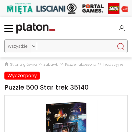

Strona główna
Zabawki
Puzzle i akcesoria
Tradycyjne
Wyczerpany
Puzzle 500 Star trek 35140