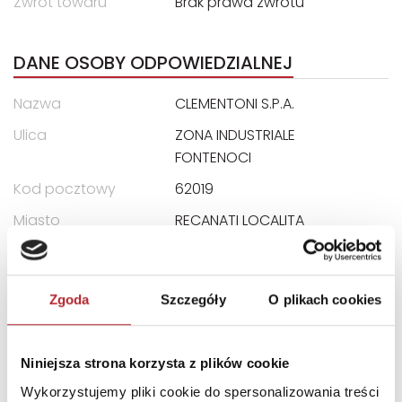
Zwrot towaru
Brak prawa zwrotu
DANE OSOBY ODPOWIEDZIALNEJ
Nazwa
CLEMENTONI S.P.A.
Ulica
ZONA INDUSTRIALE
FONTENOCI
Kod pocztowy
62019
Miasto
RECANATI LOCALITA
E-mail
assistenza@clementoni.it
Zgoda
Szczegóły
O plikach cookies
INFORMACJE I OSTRZEŻENIA
Produkt jest zgodny z przepisami unijnymi: Dyrektywa
Niniejsza strona korzysta z plików cookie
2009/48/WE. Aby prawidłowo i bezpiecznie korzystać
Wykorzystujemy pliki cookie do spersonalizowania treści
z gry/zabawki, należy przestrzegać instrukcji i