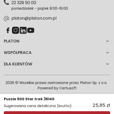
22 329 50 00
każdym czasie. Wycofanie zgody nie wpłynie na
poniedziałek - piątek 8:00-16:00
zgodność z prawem przetwarzania dokonanego przed
jej wycofaniem.*
platon@platon.com.pl
PLATON
WSPÓŁPRACA
DLA KLIENTÓW
2026 © Wszelkie prawa zastrzeżone przez
Platon Sp. z o.o.
Powered by
Certusoft
Puzzle 500 Star trek 35140
25,85
zł
Sugerowana cena detaliczna (brutto):