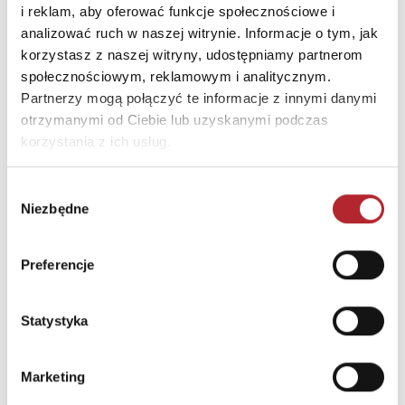
i reklam, aby oferować funkcje społecznościowe i
informacji na opakowaniu.
analizować ruch w naszej witrynie. Informacje o tym, jak
korzystasz z naszej witryny, udostępniamy partnerom
INNI KLIENCI KUPOWALI
społecznościowym, reklamowym i analitycznym.
Partnerzy mogą połączyć te informacje z innymi danymi
otrzymanymi od Ciebie lub uzyskanymi podczas
korzystania z ich usług.
Wybór
Niezbędne
zgody
Preferencje
Statystyka
Puzzle 24 Moto Traktor CzuCzu
Marketing
Bright Junior Media