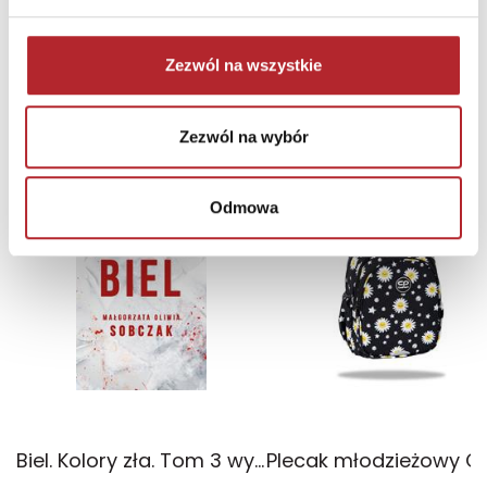
69,90
zł
Sug. cena det.
(brutto)
Zaloguj się, aby kupić
Zezwól na wszystkie
NAJCZĘŚCIEJ KUPOWANE
zobacz więcej
Zezwól na wybór
TOP 100
TOP 100
Odmowa
Wyłączność
Biel. Kolory zła. Tom 3 wyd. 2025