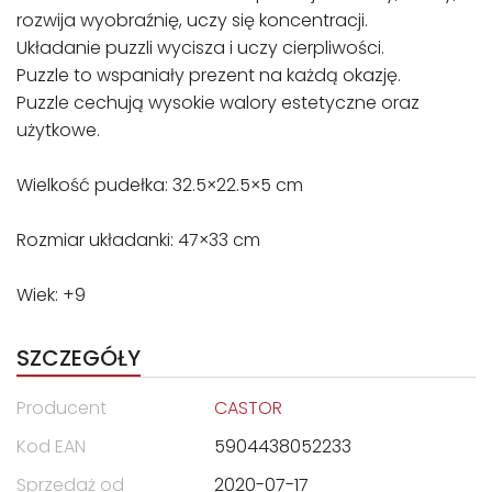
rozwija wyobraźnię, uczy się koncentracji.
Układanie puzzli wycisza i uczy cierpliwości.
Puzzle to wspaniały prezent na każdą okazję.
Puzzle cechują wysokie walory estetyczne oraz
użytkowe.
Wielkość pudełka: 32.5×22.5×5 cm
Rozmiar układanki: 47×33 cm
Wiek: +9
SZCZEGÓŁY
Producent
CASTOR
Kod EAN
5904438052233
Sprzedaż od
2020-07-17