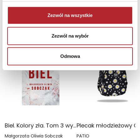
Zaloguj się, aby kupić
Zezwól na wszystkie
NAJCZĘŚCIEJ KUPOWANE
zobacz więcej
Zezwól na wybór
TOP 100
TOP 100
Wyłączność
Odmowa
Biel. Kolory zła. Tom 3 wyd. 2025
Małgorzata Oliwia Sobczak
PATIO