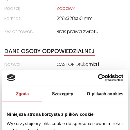
Rodzaj
Zabawki
Format
228x328x50 mm
Zwrot towaru
Brak prawa zwrotu
DANE OSOBY ODPOWIEDZIALNEJ
Nazwa
CASTOR Drukarnia i
Wydawnictwo, Marek
Bryła, Wojciech Lipiński Sp.
Jawna
Zgoda
Szczegóły
O plikach cookies
Ulica
ul. Władysława Łokietka 119
Kod pocztowy
31-263
Niniejsza strona korzysta z plików cookie
Miasto
Kraków
Wykorzystujemy pliki cookie do spersonalizowania treści
E-mail
castor@castor.pl