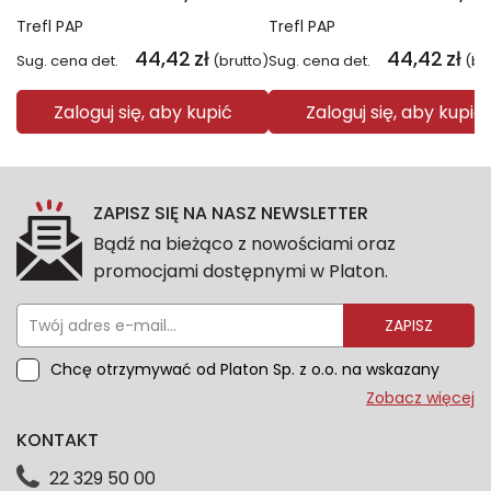
Trefl PAP
Trefl PAP
44,42
zł
44,42
zł
Sug. cena det.
(brutto)
Sug. cena det.
(br
Zaloguj się, aby kupić
Zaloguj się, aby kupić
ZAPISZ SIĘ NA NASZ NEWSLETTER
Bądź na bieżąco z nowościami oraz
promocjami dostępnymi w Platon.
ZAPISZ
Chcę otrzymywać od Platon Sp. z o.o. na wskazany
przeze mnie adres e-mail informacje marketingowe
Zobacz więcej
dotyczące oferty platon.com.pl. Wszelkie informacje
KONTAKT
dotyczące danych osobowych znajdziesz w naszej
Polityce prywatności. Zgodę możesz wycofać w
22 329 50 00
każdym czasie. Wycofanie zgody nie wpłynie na