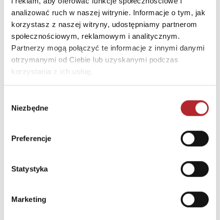
i reklam, aby oferować funkcje społecznościowe i
analizować ruch w naszej witrynie. Informacje o tym, jak
korzystasz z naszej witryny, udostępniamy partnerom
INNI KLIENCI KUPOWALI
społecznościowym, reklamowym i analitycznym.
Partnerzy mogą połączyć te informacje z innymi danymi
otrzymanymi od Ciebie lub uzyskanymi podczas
korzystania z ich usług.
Wybór
Niezbędne
zgody
Preferencje
Statystyka
Puzzle 24 Moto Traktor CzuCzu
Bright Junior Media
Marketing
69,90
zł
Sug. cena det.
(brutto)