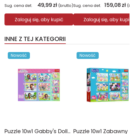
49,99
zł
159,08
zł
Sug. cena det.
(brutto)
Sug. cena det.
(br
Zaloguj się, aby kupić
Zaloguj się, aby kupić
INNE Z TEJ KATEGORII
Nowość
Nowość
Puzzle 10w1 Gabby's Dollhouse Gabby i jej świat 96014