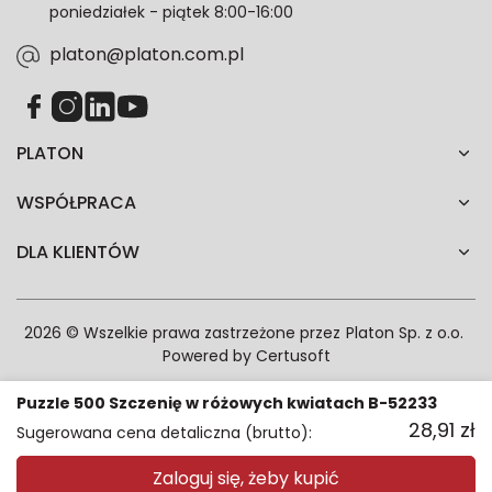
poniedziałek - piątek 8:00-16:00
zgodność z prawem przetwarzania dokonanego przed
jej wycofaniem.*
platon@platon.com.pl
PLATON
WSPÓŁPRACA
DLA KLIENTÓW
2026 © Wszelkie prawa zastrzeżone przez
Platon Sp. z o.o.
Powered by
Certusoft
Puzzle 500 Szczenię w różowych kwiatach B-52233
28,91
zł
Sugerowana cena detaliczna (brutto):
Zaloguj się, żeby kupić