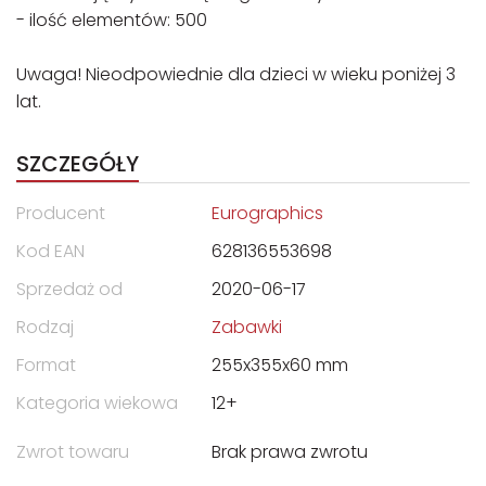
- ilość elementów: 500
Uwaga! Nieodpowiednie dla dzieci w wieku poniżej 3
lat.
SZCZEGÓŁY
Producent
Eurographics
Kod EAN
628136553698
Sprzedaż od
2020-06-17
Rodzaj
Zabawki
Format
255x355x60 mm
Kategoria wiekowa
12+
Zwrot towaru
Brak prawa zwrotu