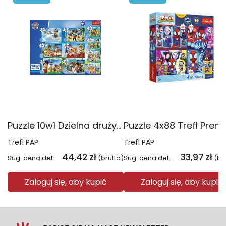
Puzzle 10w1 Dzielna drużyna Psiego Patrolu 96012
Trefl PAP
Trefl PAP
44,42
zł
33,97
zł
Sug. cena det.
(brutto)
Sug. cena det.
(br
Zaloguj się, aby kupić
Zaloguj się, aby kupić