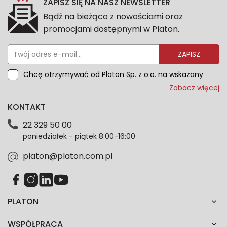
ZAPISZ SIĘ NA NASZ NEWSLETTER
Bądź na bieżąco z nowościami oraz
promocjami dostępnymi w Platon.
ZAPISZ
Chcę otrzymywać od Platon Sp. z o.o. na wskazany
przeze mnie adres e-mail informacje marketingowe
Zobacz więcej
dotyczące oferty platon.com.pl. Wszelkie informacje
KONTAKT
dotyczące danych osobowych znajdziesz w naszej
Polityce prywatności. Zgodę możesz wycofać w
22 329 50 00
każdym czasie. Wycofanie zgody nie wpłynie na
poniedziałek - piątek 8:00-16:00
zgodność z prawem przetwarzania dokonanego przed
jej wycofaniem.*
platon@platon.com.pl
PLATON
WSPÓŁPRACA