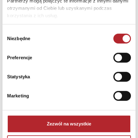
Partnerzy mogą połączyć te informacje z innymi danymi
otrzymanymi od Ciebie lub uzyskanymi podczas
korzystania z ich usług.
Wybór
Niezbędne
zgody
Puzzle 24 Moto Traktor CzuCzu
Preferencje
Bright Junior Media
69,90
zł
Sug. cena det.
(brutto)
Statystyka
Zaloguj się, aby kupić
Marketing
NAJCZĘŚCIEJ KUPOWANE
zobacz więcej
Zezwól na wszystkie
TOP 100
TOP 100
Wyłączność