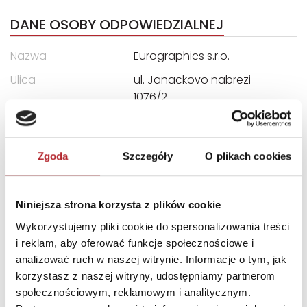
DANE OSOBY ODPOWIEDZIALNEJ
Nazwa
Eurographics s.r.o.
Ulica
ul. Janackovo nabrezi
1076/2
Kod pocztowy
150-00
Miasto
Smíchov, 150 00 Praha 5
Zgoda
Szczegóły
O plikach cookies
E-mail
service@eurographics.ca
Niniejsza strona korzysta z plików cookie
INNI KLIENCI KUPOWALI
Wykorzystujemy pliki cookie do spersonalizowania treści
i reklam, aby oferować funkcje społecznościowe i
analizować ruch w naszej witrynie. Informacje o tym, jak
korzystasz z naszej witryny, udostępniamy partnerom
społecznościowym, reklamowym i analitycznym.