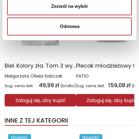
Zezwól na wybór
Odmowa
Biel. Kolory zła. Tom 3 wyd. 2025
Małgorzata Oliwia Sobczak
PATIO
49,99
zł
159,08
zł
Sug. cena det.
(brutto)
Sug. cena det.
(br
Zaloguj się, aby kupić
Zaloguj się, aby kupić
INNE Z TEJ KATEGORII
Nowość
Nowość