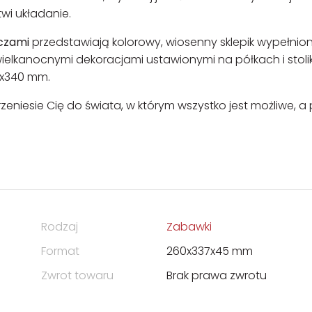
wi układanie.
yczami
przedstawiają kolorowy, wiosenny sklepik wypełnio
ielkanocnymi dekoracjami ustawionymi na półkach i stoli
0x340 mm.
rzeniesie Cię do świata, w którym wszystko jest możliwe, a
Rodzaj
Zabawki
Format
260x337x45 mm
Zwrot towaru
Brak prawa zwrotu