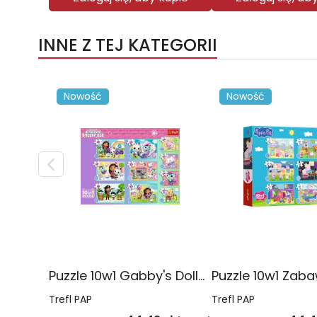
INNE Z TEJ KATEGORII
Nowość
Nowość
Puzzle 10w1 Gabby's Dollhouse Gabby i jej świat 96014
Trefl PAP
Trefl PAP