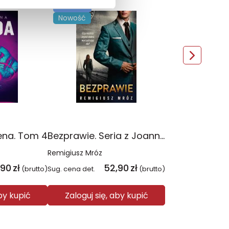
TOP 100
Nowość
ena. Tom 4
Bezprawie. Seria z Joanną Chyłką. Tom 20
Remigiusz Mróz
,90
zł
52,90
zł
(brutto)
Sug. cena det.
(brutto)
aby kupić
Zaloguj się, aby kupić