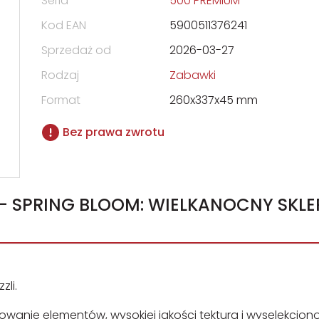
Seria
500 PREMIUM
Kod EAN
5900511376241
Sprzedaż od
2026-03-27
Rodzaj
Zabawki
Format
260x337x45 mm
Bez prawa zwrotu
 - SPRING BLOOM: WIELKANOCNY SKLE
li.
owanie elementów, wysokiej jakości tektura i wyselekcjo