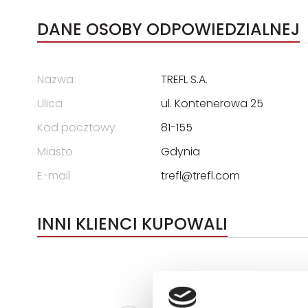
DANE OSOBY ODPOWIEDZIALNEJ
Nazwa
TREFL S.A.
Ulica
ul. Kontenerowa 25
Kod pocztowy
81-155
Miasto
Gdynia
E-mail
trefl@trefl.com
INNI KLIENCI KUPOWALI