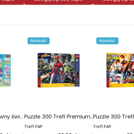
Nowość
Nowość
Puzzle 10w1 Zabawny świat Peppy 96013
Puzzle 300 Trefl Premium Plus Kids Disney Marvel Spiderman ukryty bohater 23047
Trefl PAP
Trefl PAP