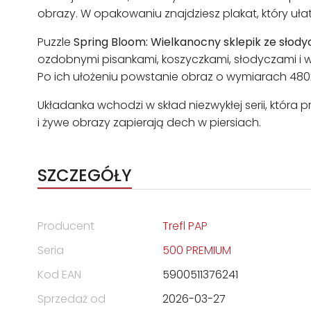
obrazy. W opakowaniu znajdziesz plakat, który ułat
Puzzle
Spring Bloom: Wielkanocny sklepik ze słod
ozdobnymi pisankami, koszyczkami, słodyczami i w
Po ich ułożeniu powstanie obraz o wymiarach 48
Układanka wchodzi w skład niezwykłej serii, która p
i żywe obrazy zapierają dech w piersiach.
SZCZEGÓŁY
Producent
Trefl PAP
Seria
500 PREMIUM
Kod EAN
5900511376241
Sprzedaż od
2026-03-27