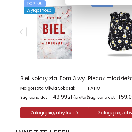
TOP 100
TOP 100
Wyłączność
Biel. Kolory zła. Tom 3 wyd. 2025
Małgorzata Oliwia Sobczak
PATIO
49,99
zł
159,
Sug. cena det.
(brutto)
Sug. cena det.
Zaloguj się, aby kupić
Zaloguj się, ab