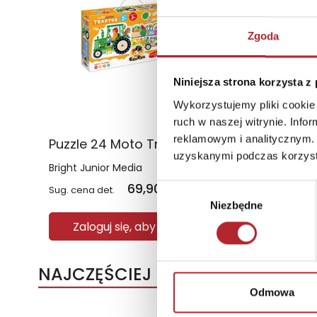
Zgoda
Niniejsza strona korzysta z
Wykorzystujemy pliki cookie 
ruch w naszej witrynie. Inf
reklamowym i analitycznym. 
Puzzle 24 Moto Traktor CzuCzu
uzyskanymi podczas korzysta
Bright Junior Media
69,90
zł
Wybór
Sug. cena det.
(brutto)
Niezbędne
zgody
Zaloguj się, aby kupić
NAJCZĘŚCIEJ KUPOWANE
Odmowa