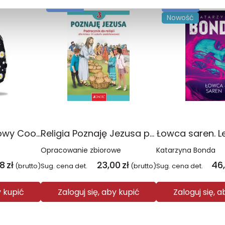
TOP 100
TOP 100
Nowość
Plecak młodzieżowy Coolpack Jerry Daisy Black
Religia Poznaję Jezusa podręcznik dla klasy 3 szkoły podstawowej
Łowca saren. L
Opracowanie zbiorowe
Katarzyna Bonda
08
zł
23,00
zł
46
(brutto)
Sug. cena det.
(brutto)
Sug. cena det.
y kupić
Zaloguj się, aby kupić
Zaloguj się, 