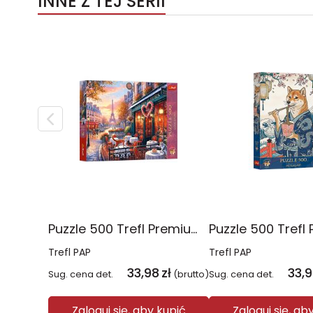
INNE Z TEJ SERII
Puzzle 500 Trefl Premium Plus Love Story Miłość w Paryżu 37621
Trefl PAP
Trefl PAP
33,98
zł
33,
Sug. cena det.
(brutto)
Sug. cena det.
Zaloguj się, aby kupić
Zaloguj się, ab