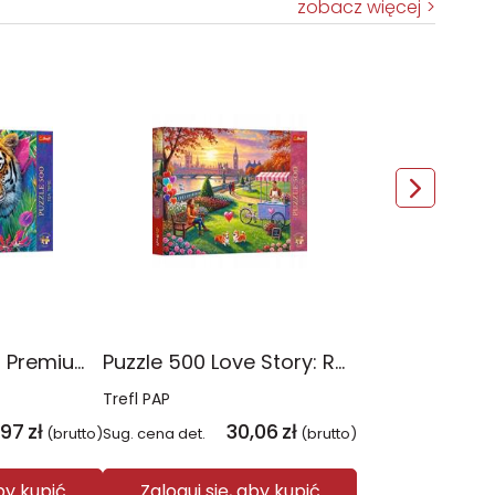
zobacz więcej
Puzzle 500 Trefl Premium Plus Tea Time Tygrysy w dżungli 37625
Puzzle 500 Love Story: Romantyczny Londyn 37620
Trefl PAP
,97
zł
30,06
zł
(brutto)
Sug. cena det.
(brutto)
aby kupić
Zaloguj się, aby kupić