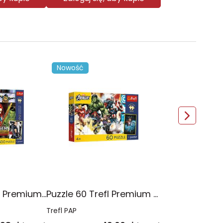
Nowość
Puzzle 300 Trefl Premium Plus Kids Disney Marvel the Avengers Siła Drużyny 23046
Puzzle 60 Trefl Premium Plus Kids Marvel Razem Silniejsi 17436
Trefl PAP