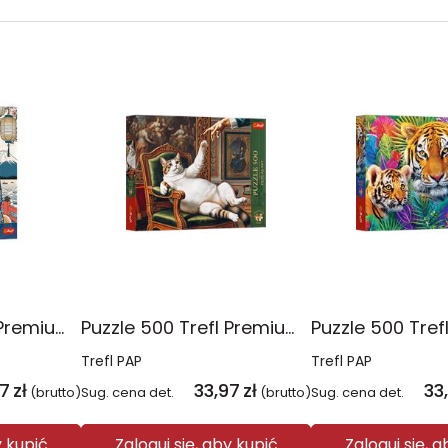
Puzzle 500 Trefl Premium Plus Pets as Art Makaronowa medytacja Shiby 37628
Puzzle 500 Trefl Premium Plus Pets as Art Jego Puszysta Wysokość 37627
Trefl PAP
Trefl PAP
97
zł
33,97
zł
33
(brutto)
Sug. cena det.
(brutto)
Sug. cena det.
y kupić
Zaloguj się, aby kupić
Zaloguj się, 