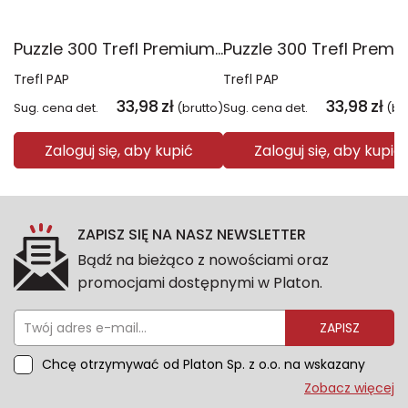
Puzzle 300 Trefl Premium Plus Kids Disney Marvel Spiderman ukryty bohater 23047
Trefl PAP
Trefl PAP
33,98
zł
33,98
zł
Sug. cena det.
(brutto)
Sug. cena det.
(br
Zaloguj się, aby kupić
Zaloguj się, aby kupić
ZAPISZ SIĘ NA NASZ NEWSLETTER
Bądź na bieżąco z nowościami oraz
promocjami dostępnymi w Platon.
ZAPISZ
Chcę otrzymywać od Platon Sp. z o.o. na wskazany
przeze mnie adres e-mail informacje marketingowe
Zobacz więcej
dotyczące oferty platon.com.pl. Wszelkie informacje