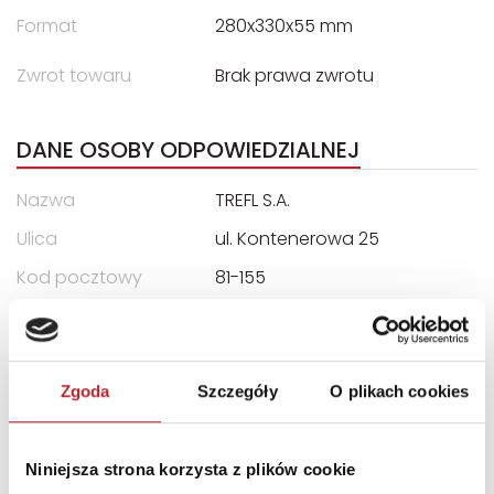
Format
280x330x55 mm
Zwrot towaru
Brak prawa zwrotu
DANE OSOBY ODPOWIEDZIALNEJ
Nazwa
TREFL S.A.
Ulica
ul. Kontenerowa 25
Kod pocztowy
81-155
Miasto
Gdynia
E-mail
trefl@trefl.com
Zgoda
Szczegóły
O plikach cookies
INFORMACJE I OSTRZEŻENIA
Niniejsza strona korzysta z plików cookie
"OSTRZEŻENIE Nieodpowiednie dla dzieci w wieku