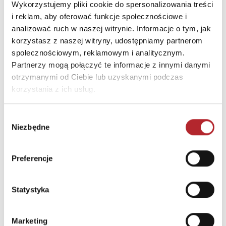
poniżej 3 lat. Istnieje ryzyko zadławienia się małymi
Wykorzystujemy pliki cookie do spersonalizowania treści
i reklam, aby oferować funkcje społecznościowe i
elementami. WARNING Not suitable for children under
analizować ruch w naszej witrynie. Informacje o tym, jak
three years. There is a risk of choking on small parts."
korzystasz z naszej witryny, udostępniamy partnerom
społecznościowym, reklamowym i analitycznym.
INNI KLIENCI KUPOWALI
Partnerzy mogą połączyć te informacje z innymi danymi
otrzymanymi od Ciebie lub uzyskanymi podczas
korzystania z ich usług.
Wybór
Niezbędne
zgody
Preferencje
Statystyka
Puzzle 24 Moto Traktor CzuCzu
Marketing