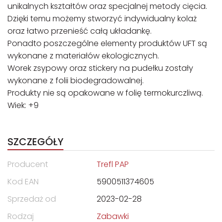
unikalnych kształtów oraz specjalnej metody cięcia.
Dzięki temu możemy stworzyć indywidualny kolaż
oraz łatwo przenieść całą układankę.
Ponadto poszczególne elementy produktów UFT są
wykonane z materiałów ekologicznych.
Worek zsypowy oraz stickery na pudełku zostały
wykonane z folii biodegradowalnej.
Produkty nie są opakowane w folię termokurczliwą.
Wiek: +9
SZCZEGÓŁY
Producent
Trefl PAP
Kod EAN
5900511374605
Sprzedaż od
2023-02-28
Rodzaj
Zabawki