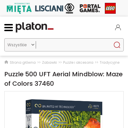

Strona główna
Zabawki
Puzzle i akcesoria
Tradycyjne
Puzzle 500 UFT Aerial Mindblow: Maze
of Colors 37460