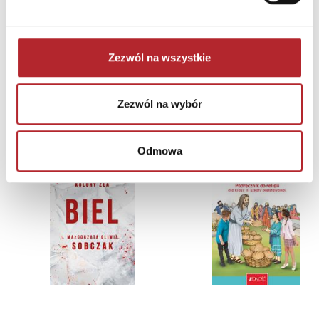
Bright Junior Media
69,90
zł
Sug. cena det.
(brutto)
Zezwól na wszystkie
Zaloguj się, aby kupić
Zezwól na wybór
NAJCZĘŚCIEJ KUPOWANE
zobacz więcej
TOP 100
TOP 100
Odmowa
Wyłączność