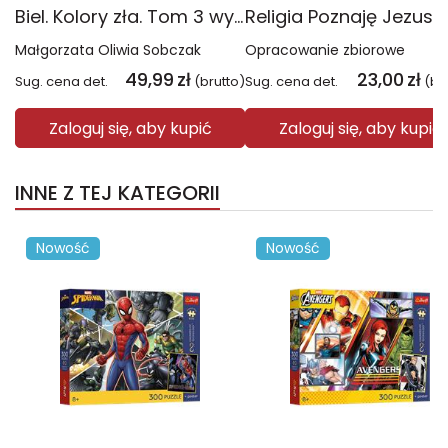
Biel. Kolory zła. Tom 3 wyd. 2025
Małgorzata Oliwia Sobczak
Opracowanie zbiorowe
49,99
zł
23,00
zł
Sug. cena det.
(brutto)
Sug. cena det.
(br
Zaloguj się, aby kupić
Zaloguj się, aby kupić
INNE Z TEJ KATEGORII
Nowość
Nowość