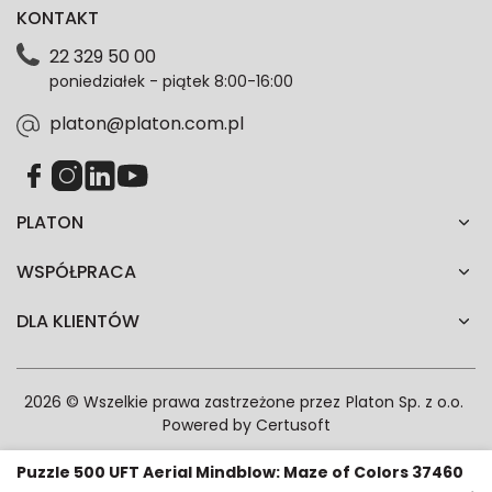
KONTAKT
dotyczące danych osobowych znajdziesz w naszej
Polityce prywatności. Zgodę możesz wycofać w
22 329 50 00
każdym czasie. Wycofanie zgody nie wpłynie na
poniedziałek - piątek 8:00-16:00
zgodność z prawem przetwarzania dokonanego przed
jej wycofaniem.*
platon@platon.com.pl
PLATON
WSPÓŁPRACA
DLA KLIENTÓW
2026 © Wszelkie prawa zastrzeżone przez
Platon Sp. z o.o.
Powered by
Certusoft
Puzzle 500 UFT Aerial Mindblow: Maze of Colors 37460