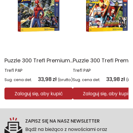
Puzzle 300 Trefl Premium Plus Kids Disney Marvel Spiderman ukryty bohater 23047
Trefl PAP
Trefl PAP
33,98
zł
33,98
zł
Sug. cena det.
(brutto)
Sug. cena det.
(br
Zaloguj się, aby kupić
Zaloguj się, aby kupić
ZAPISZ SIĘ NA NASZ NEWSLETTER
Bądź na bieżąco z nowościami oraz