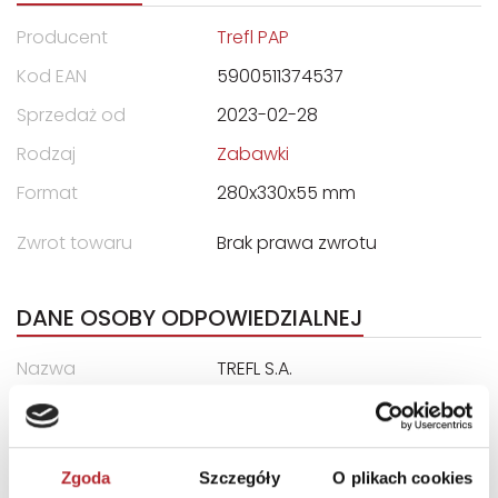
Producent
Trefl PAP
Kod EAN
5900511374537
Sprzedaż od
2023-02-28
Rodzaj
Zabawki
Format
280x330x55 mm
Zwrot towaru
Brak prawa zwrotu
DANE OSOBY ODPOWIEDZIALNEJ
Nazwa
TREFL S.A.
Ulica
ul. Kontenerowa 25
Kod pocztowy
81-155
Zgoda
Szczegóły
O plikach cookies
Miasto
Gdynia