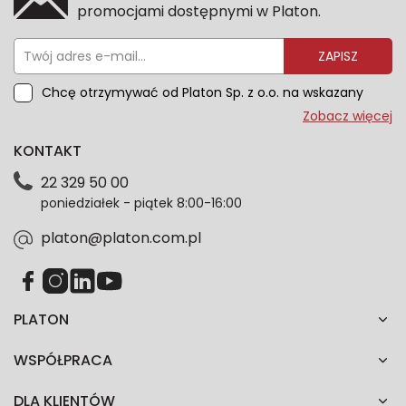
promocjami dostępnymi w Platon.
ZAPISZ
Chcę otrzymywać od Platon Sp. z o.o. na wskazany
przeze mnie adres e-mail informacje marketingowe
Zobacz więcej
dotyczące oferty platon.com.pl. Wszelkie informacje
KONTAKT
dotyczące danych osobowych znajdziesz w naszej
Polityce prywatności. Zgodę możesz wycofać w
22 329 50 00
każdym czasie. Wycofanie zgody nie wpłynie na
poniedziałek - piątek 8:00-16:00
zgodność z prawem przetwarzania dokonanego przed
jej wycofaniem.*
platon@platon.com.pl
PLATON
WSPÓŁPRACA
DLA KLIENTÓW