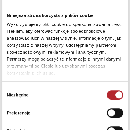
E-mail
trefl@trefl.com
Niniejsza strona korzysta z plików cookie
Wykorzystujemy pliki cookie do spersonalizowania treści
INFORMACJE I OSTRZEŻENIA
i reklam, aby oferować funkcje społecznościowe i
analizować ruch w naszej witrynie. Informacje o tym, jak
"OSTRZEŻENIE Nieodpowiednie dla dzieci w wieku
korzystasz z naszej witryny, udostępniamy partnerom
poniżej 3 lat. Istnieje ryzyko zadławienia się małymi
społecznościowym, reklamowym i analitycznym.
elementami. WARNING Not suitable for children under
Partnerzy mogą połączyć te informacje z innymi danymi
three years. There is a risk of choking on small parts."
otrzymanymi od Ciebie lub uzyskanymi podczas
korzystania z ich usług.
INNI KLIENCI KUPOWALI
Wybór
Niezbędne
zgody
Preferencje