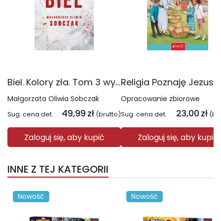
Biel. Kolory zła. Tom 3 wyd. 2025
Małgorzata Oliwia Sobczak
Opracowanie zbiorowe
49,99
zł
23,00
zł
Sug. cena det.
(brutto)
Sug. cena det.
(br
Zaloguj się, aby kupić
Zaloguj się, aby kupić
INNE Z TEJ KATEGORII
Nowość
Nowość