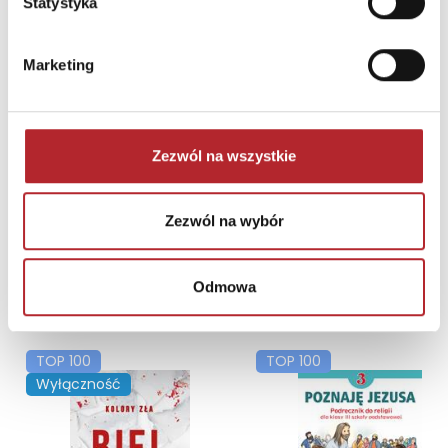
Statystyka
Marketing
Puzzle 24 Moto Traktor CzuCzu
Zezwól na wszystkie
Bright Junior Media
69,90
zł
Sug. cena det.
(brutto)
Zezwól na wybór
Zaloguj się, aby kupić
Odmowa
NAJCZĘŚCIEJ KUPOWANE
zobacz więcej
TOP 100
TOP 100
Wyłączność