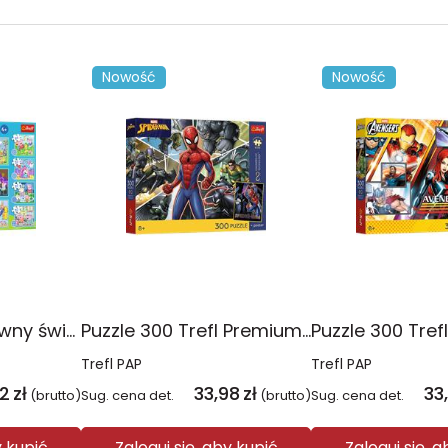
Nowość
Nowość
Puzzle 10w1 Zabawny świat Peppy 96013
Puzzle 300 Trefl Premium Plus Kids Disney Marvel Spiderman ukryty bohater 23047
Trefl PAP
Trefl PAP
2
zł
33,98
zł
33
(brutto)
Sug. cena det.
(brutto)
Sug. cena det.
y kupić
Zaloguj się, aby kupić
Zaloguj się, 