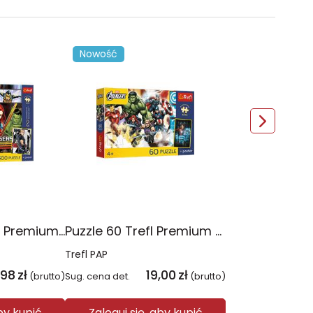
Nowość
Puzzle 300 Trefl Premium Plus Kids Disney Marvel the Avengers Siła Drużyny 23046
Puzzle 60 Trefl Premium Plus Kids Marvel Razem Silniejsi 17436
Trefl PAP
,98
zł
19,00
zł
(brutto)
Sug. cena det.
(brutto)
aby kupić
Zaloguj się, aby kupić