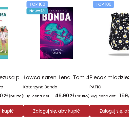
TOP 100
TOP 100
Nowość
Religia Poznaję Jezusa podręcznik dla klasy 3 szkoły podstawowej
Łowca saren. Lena. Tom 4
we
Katarzyna Bonda
PATIO
00
zł
46,90
zł
159
(brutto)
Sug. cena det.
(brutto)
Sug. cena det.
y kupić
Zaloguj się, aby kupić
Zaloguj się, 