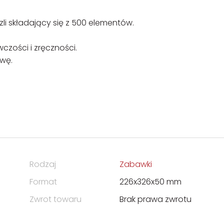
i składający się z 500 elementów.
czości i zręczności.
wę.
Rodzaj
Zabawki
Format
226x326x50 mm
Zwrot towaru
Brak prawa zwrotu