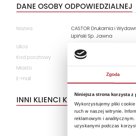
DANE OSOBY ODPOWIEDZIALNEJ
Nazwa
CASTOR Drukarnia i Wydawni
Lipiński Sp. Jawna
Ulica
ul. Władysława Łokietka 119
Kod pocztowy
31-263
Miasto
Kraków
Zgoda
E-mail
castor@castor.pl
Niniejsza strona korzysta z
INNI KLIENCI KUPOWALI
Wykorzystujemy pliki cookie 
ruch w naszej witrynie. Inf
reklamowym i analitycznym. 
uzyskanymi podczas korzysta