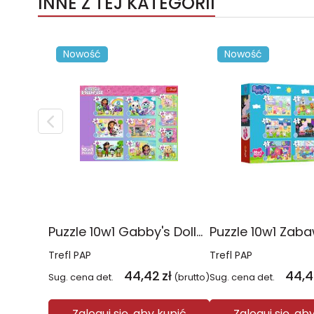
INNE Z TEJ KATEGORII
Nowość
Nowość
Puzzle 10w1 Gabby's Dollhouse Gabby i jej świat 96014
Trefl PAP
Trefl PAP
44,42
zł
44,4
Sug. cena det.
(brutto)
Sug. cena det.
Zaloguj się, aby kupić
Zaloguj się, ab