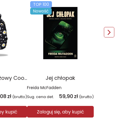
TOP 100
Nowość
Plecak młodzieżowy Coolpack Jerry Daisy Black
Jej chłopak
Freida McFadden
,08
zł
59,90
zł
(brutto)
Sug. cena det.
(brutto)
aby kupić
Zaloguj się, aby kupić