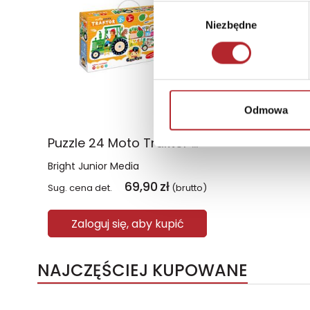
Wybór
Niezbędne
zgody
Odmowa
Puzzle 24 Moto Traktor CzuCzu
Bright Junior Media
69,90
zł
Sug. cena det.
(brutto)
Zaloguj się, aby kupić
NAJCZĘŚCIEJ KUPOWANE