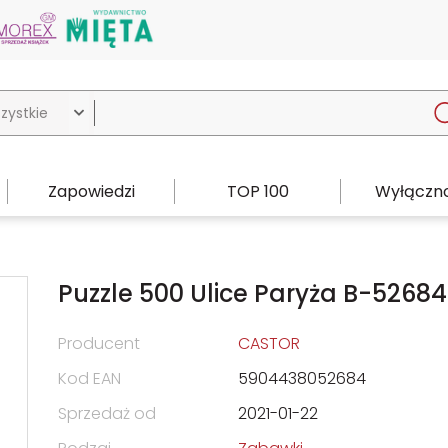

Zapowiedzi
TOP 100
Wyłączno
Puzzle 500 Ulice Paryża B-52684
Producent
CASTOR
Kod EAN
5904438052684
Sprzedaż od
2021-01-22