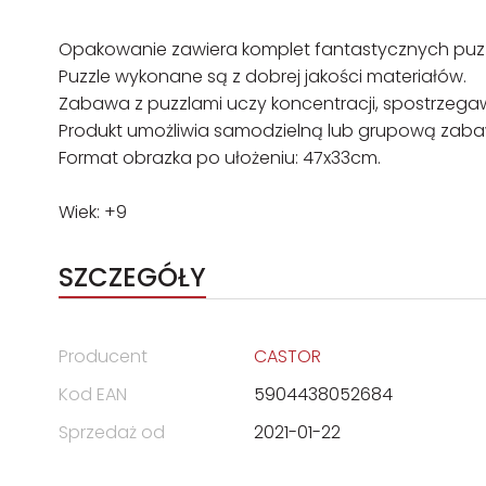
Opakowanie zawiera komplet fantastycznych puzzl
Puzzle wykonane są z dobrej jakości materiałów.
Zabawa z puzzlami uczy koncentracji, spostrzegaw
Produkt umożliwia samodzielną lub grupową zaba
Format obrazka po ułożeniu: 47x33cm.
Wiek: +9
SZCZEGÓŁY
Producent
CASTOR
Kod EAN
5904438052684
Sprzedaż od
2021-01-22