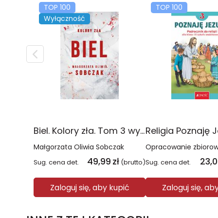
TOP 100
TOP 100
Wyłączność
Biel. Kolory zła. Tom 3 wyd. 2025
Małgorzata Oliwia Sobczak
Opracowanie zbioro
49,99
zł
23,
Sug. cena det.
(brutto)
Sug. cena det.
Zaloguj się, aby kupić
Zaloguj się, ab