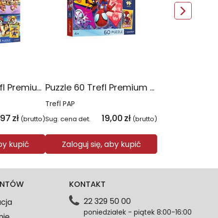
Puzzle 4x88 Trefl Premium Plus Kids Psia Straż Psi Patrol 34693
Puzzle 60 Trefl Premium Plus Kids Niesamowita przygoda Spidey Marvel 17429
Trefl PAP
,97
zł
19,00
zł
(brutto)
Sug. cena det.
(brutto)
aby kupić
Zaloguj się, aby kupić
IENTÓW
KONTAKT
22 329 50 00
acja
poniedziałek - piątek 8:00-16:00
nie