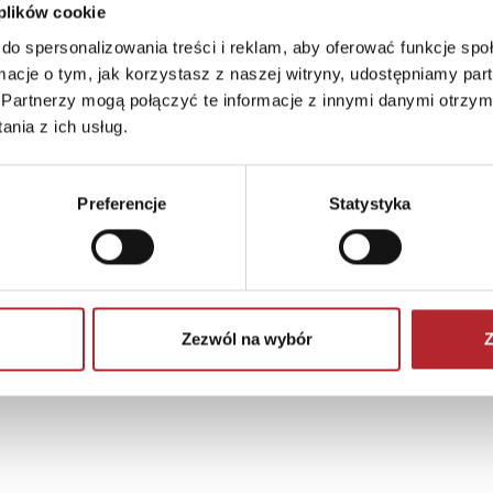
 plików cookie
do spersonalizowania treści i reklam, aby oferować funkcje sp
ormacje o tym, jak korzystasz z naszej witryny, udostępniamy p
iżej 3 lat. Istnieje ryzyko zadławienia się małymi element
Partnerzy mogą połączyć te informacje z innymi danymi otrzym
 There is a risk of choking on small parts."
nia z ich usług.
Preferencje
Statystyka
Zezwól na wybór
Z