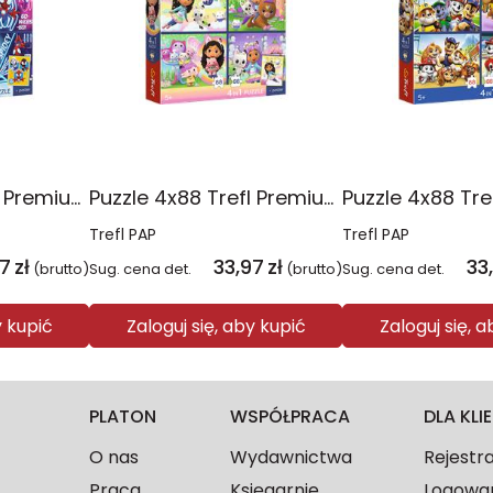
Puzzle 4x88 Trefl Premium Plus Kids Pajęczy dzień Spidey 34696
Puzzle 4x88 Trefl Premium Plus Kids Kocie harce Koci Domek Gabi 34694
Trefl PAP
Trefl PAP
97
zł
33,97
zł
33
(brutto)
Sug. cena det.
(brutto)
Sug. cena det.
y kupić
Zaloguj się, aby kupić
Zaloguj się, 
PLATON
WSPÓŁPRACA
DLA KL
O nas
Wydawnictwa
Rejestr
Praca
Księgarnie
Logowa