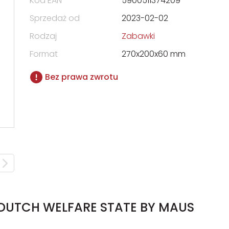
Kod EAN
5900511374209
Sprzedaż od
2023-02-02
Rodzaj
Zabawki
Format
270x200x60 mm
Bez prawa zwrotu