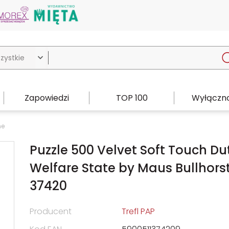

Zapowiedzi
TOP 100
Wyłączno
ne
Puzzle 500 Velvet Soft Touch Du
Welfare State by Maus Bullhors
37420
Producent
Trefl PAP