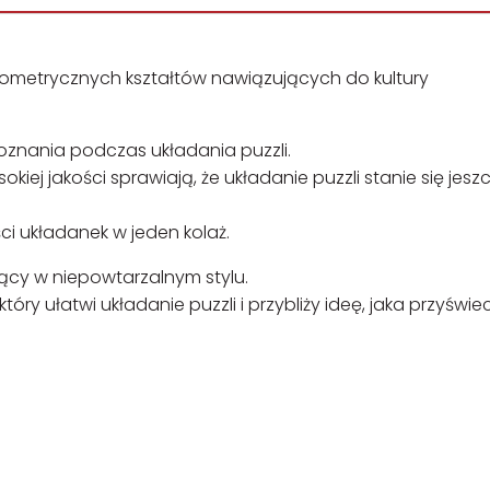
eometrycznych kształtów nawiązujących do kultury
doznania podczas układania puzzli.
iej jakości sprawiają, że układanie puzzli stanie się jesz
ci układanek w jeden kolaż.
zący w niepowtarzalnym stylu.
óry ułatwi układanie puzzli i przybliży ideę, jaka przyświe