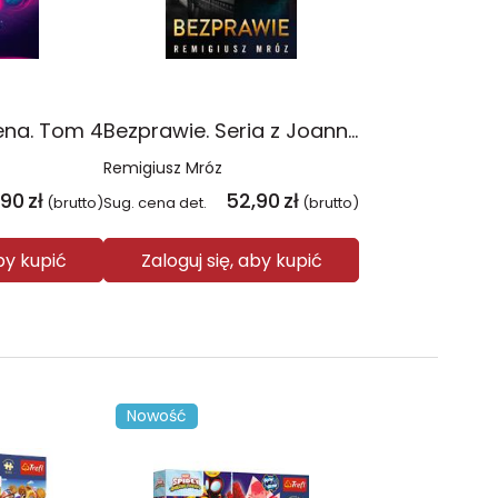
ena. Tom 4
Bezprawie. Seria z Joanną Chyłką. Tom 20
Remigiusz Mróz
,90
zł
52,90
zł
(brutto)
Sug. cena det.
(brutto)
aby kupić
Zaloguj się, aby kupić
Nowość