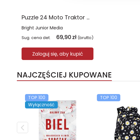
Puzzle 24 Moto Traktor CzuCzu
Bright Junior Media
69,90
zł
Sug. cena det.
(brutto)
Zaloguj się, aby kupić
NAJCZĘŚCIEJ KUPOWANE
TOP 100
TOP 100
Wyłączność