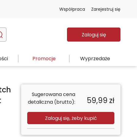
Współpraca
Zarejestruj się
Zaloguj się
ści
Promocje
Wyprzedaże
tch
Sugerowana cena
t
59,99
zł
detaliczna (brutto):
Zaloguj się, żeby kupić