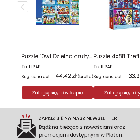
Puzzle 10w1 Dzielna drużyna Psiego Patrolu 96012
Trefl PAP
Trefl PAP
44,42
zł
33,
Sug. cena det.
(brutto)
Sug. cena det.
Zaloguj się, aby kupić
Zaloguj się, ab
ZAPISZ SIĘ NA NASZ NEWSLETTER
Bądź na bieżąco z nowościami oraz
promocjami dostępnymi w Platon.