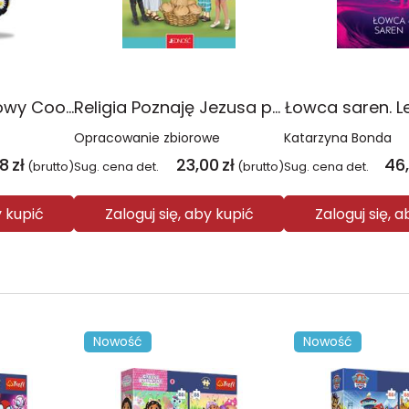
Plecak młodzieżowy Coolpack Jerry Daisy Black
Religia Poznaję Jezusa podręcznik dla klasy 3 szkoły podstawowej
Łowca saren. L
Opracowanie zbiorowe
Katarzyna Bonda
08
zł
23,00
zł
46
(brutto)
Sug. cena det.
(brutto)
Sug. cena det.
y kupić
Zaloguj się, aby kupić
Zaloguj się, 
Nowość
Nowość