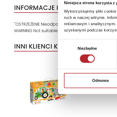
Niniejsza strona korzysta z
INFORMACJE I OSTRZEŻENIA
Wykorzystujemy pliki cookie 
ruch w naszej witrynie. Inf
"OSTRZEŻENIE Nieodpowiednie dla dzieci w wieku pon
reklamowym i analitycznym. 
WARNING Not suitable for children under three years.
uzyskanymi podczas korzysta
Wybór
INNI KLIENCI KUPOWALI
Niezbędne
zgody
Odmowa