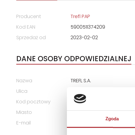
Producent
Trefl PAP
Kod EAN
5900511374209
Sprzedaż od
2023-02-02
DANE OSOBY ODPOWIEDZIALNEJ
Nazwa
TREFL S.A.
Ulica
ul. Kontenerowa 25
Kod pocztowy
81-155
Miasto
Gdynia
Zgoda
E-mail
trefl@trefl.com