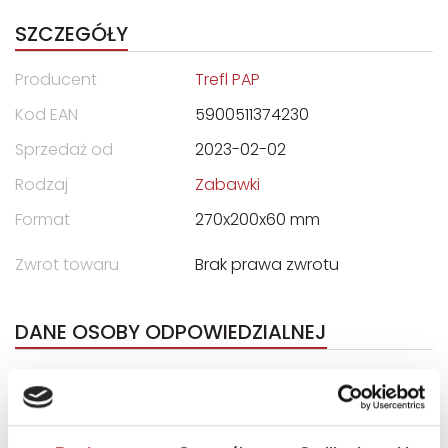
SZCZEGÓŁY
Producent
Trefl PAP
Kod EAN
5900511374230
Sprzedaż od
2023-02-02
Rodzaj
Zabawki
Format
270x200x60 mm
Zwrot towaru
Brak prawa zwrotu
DANE OSOBY ODPOWIEDZIALNEJ
Nazwa
TREFL S.A.
Ulica
ul. Kontenerowa 25
Kod pocztowy
81-155