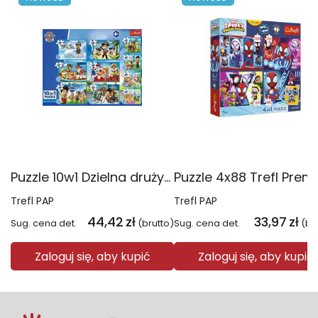
Puzzle 10w1 Dzielna drużyna Psiego Patrolu 96012
Trefl PAP
Trefl PAP
44,42
zł
33,97
zł
Sug. cena det.
(brutto)
Sug. cena det.
(br
Zaloguj się, aby kupić
Zaloguj się, aby kupić