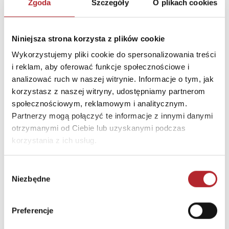
Zgoda
Szczegóły
O plikach cookies
Miasto
Gdynia
E-mail
trefl@trefl.com
Niniejsza strona korzysta z plików cookie
Wykorzystujemy pliki cookie do spersonalizowania treści
i reklam, aby oferować funkcje społecznościowe i
INFORMACJE I OSTRZEŻENIA
analizować ruch w naszej witrynie. Informacje o tym, jak
korzystasz z naszej witryny, udostępniamy partnerom
"OSTRZEŻENIE Nieodpowiednie dla dzieci w wieku
społecznościowym, reklamowym i analitycznym.
poniżej 3 lat. Istnieje ryzyko zadławienia się małymi
Partnerzy mogą połączyć te informacje z innymi danymi
elementami. WARNING Not suitable for children under
otrzymanymi od Ciebie lub uzyskanymi podczas
three years. There is a risk of choking on small parts."
korzystania z ich usług.
INNI KLIENCI KUPOWALI
Wybór
Niezbędne
zgody
Preferencje