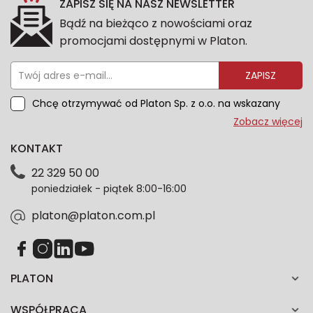
ZAPISZ SIĘ NA NASZ NEWSLETTER
Bądź na bieżąco z nowościami oraz
promocjami dostępnymi w Platon.
ZAPISZ
Chcę otrzymywać od Platon Sp. z o.o. na wskazany
przeze mnie adres e-mail informacje marketingowe
Zobacz więcej
dotyczące oferty platon.com.pl. Wszelkie informacje
KONTAKT
dotyczące danych osobowych znajdziesz w naszej
Polityce prywatności. Zgodę możesz wycofać w
22 329 50 00
każdym czasie. Wycofanie zgody nie wpłynie na
poniedziałek - piątek 8:00-16:00
zgodność z prawem przetwarzania dokonanego przed
jej wycofaniem.*
platon@platon.com.pl
PLATON
WSPÓŁPRACA