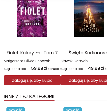
Fiolet. Kolory zła. Tom 7
Święto Karkonoszy
Małgorzata Oliwia Sobczak
Sławek Gortych
59,99
zł
49,99
zł
Sug. cena det.
(brutto)
Sug. cena det.
(br
Zaloguj się, aby kupić
Zaloguj się, aby kupić
INNE Z TEJ KATEGORII
Nowość
Nowość