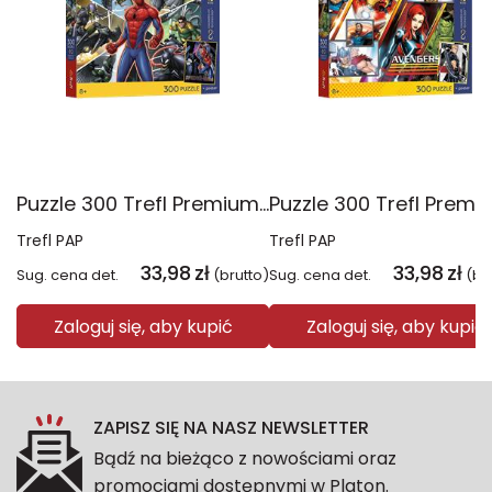
Puzzle 300 Trefl Premium Plus Kids Disney Marvel Spiderman ukryty bohater 23047
Trefl PAP
Trefl PAP
33,98
zł
33,98
zł
Sug. cena det.
(brutto)
Sug. cena det.
(br
Zaloguj się, aby kupić
Zaloguj się, aby kupić
ZAPISZ SIĘ NA NASZ NEWSLETTER
Bądź na bieżąco z nowościami oraz
promocjami dostępnymi w Platon.