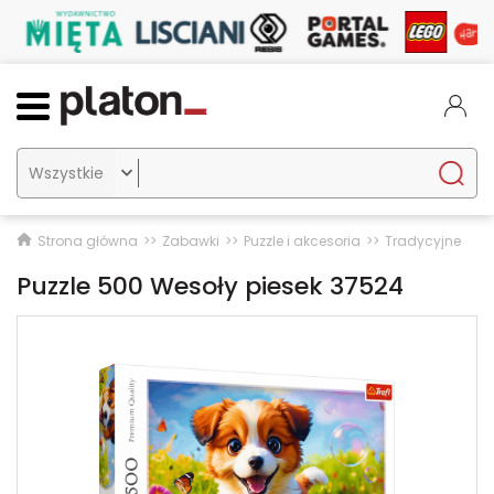

Strona główna
Zabawki
Puzzle i akcesoria
Tradycyjne
Puzzle 500 Wesoły piesek 37524