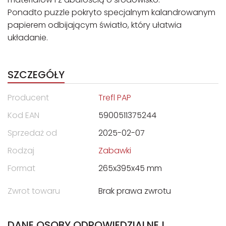
Ponadto puzzle pokryto specjalnym kalandrowanym
papierem odbijającym światło, który ułatwia
układanie.
SZCZEGÓŁY
Producent
Trefl PAP
Kod EAN
5900511375244
Sprzedaż od
2025-02-07
Rodzaj
Zabawki
Format
265x395x45 mm
Zwrot towaru
Brak prawa zwrotu
DANE OSOBY ODPOWIEDZIALNEJ