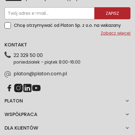
ZAPISZ
Chcę otrzymywać od Platon Sp. z o.o. na wskazany
przeze mnie adres e-mail informacje marketingowe
Zobacz więcej
dotyczące oferty platon.com.pl. Wszelkie informacje
KONTAKT
dotyczące danych osobowych znajdziesz w naszej
Polityce prywatności. Zgodę możesz wycofać w
22 329 50 00
każdym czasie. Wycofanie zgody nie wpłynie na
poniedziałek - piątek 8:00-16:00
zgodność z prawem przetwarzania dokonanego przed
jej wycofaniem.*
platon@platon.com.pl
PLATON
WSPÓŁPRACA
DLA KLIENTÓW