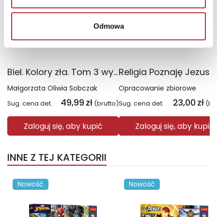
Odmowa
Biel. Kolory zła. Tom 3 wyd. 2025
Małgorzata Oliwia Sobczak
Opracowanie zbiorowe
49,99
zł
23,00
zł
Sug. cena det.
(brutto)
Sug. cena det.
(br
Zaloguj się, aby kupić
Zaloguj się, aby kupić
INNE Z TEJ KATEGORII
Nowość
Nowość