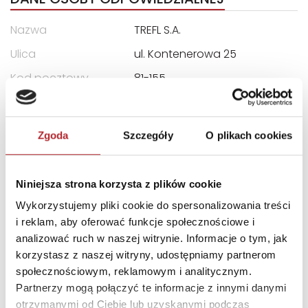
Nazwa
TREFL S.A.
Ulica
ul. Kontenerowa 25
Kod pocztowy
81-155
Miasto
Gdynia
E-mail
trefl@trefl.com
Zgoda
Szczegóły
O plikach cookies
INNI KLIENCI KUPOWALI
Niniejsza strona korzysta z plików cookie
Wykorzystujemy pliki cookie do spersonalizowania treści
i reklam, aby oferować funkcje społecznościowe i
analizować ruch w naszej witrynie. Informacje o tym, jak
korzystasz z naszej witryny, udostępniamy partnerom
społecznościowym, reklamowym i analitycznym.
Partnerzy mogą połączyć te informacje z innymi danymi
otrzymanymi od Ciebie lub uzyskanymi podczas