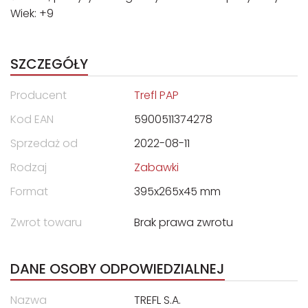
Wiek: +9
SZCZEGÓŁY
Producent
Trefl PAP
Kod EAN
5900511374278
Sprzedaż od
2022-08-11
Rodzaj
Zabawki
Format
395x265x45 mm
Zwrot towaru
Brak prawa zwrotu
DANE OSOBY ODPOWIEDZIALNEJ
Nazwa
TREFL S.A.