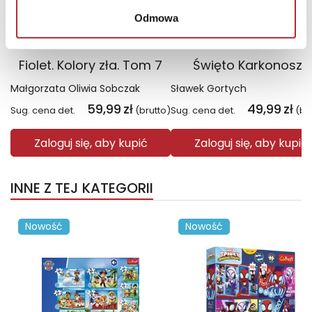
Odmowa
Fiolet. Kolory zła. Tom 7
Święto Karkonoszy
Małgorzata Oliwia Sobczak
Sławek Gortych
59,99
zł
49,99
zł
Sug. cena det.
(brutto)
Sug. cena det.
(br
Zaloguj się, aby kupić
Zaloguj się, aby kupić
INNE Z TEJ KATEGORII
Nowość
Nowość