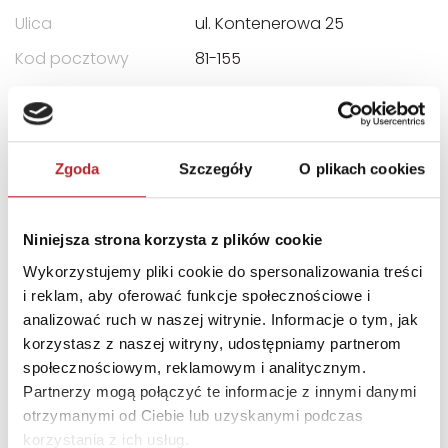
Ulica
ul. Kontenerowa 25
Kod pocztowy
81-155
Miasto
Gdynia
E-mail
trefl@trefl.com
Zgoda
Szczegóły
O plikach cookies
INNI KLIENCI KUPOWALI
Niniejsza strona korzysta z plików cookie
Wykorzystujemy pliki cookie do spersonalizowania treści
i reklam, aby oferować funkcje społecznościowe i
analizować ruch w naszej witrynie. Informacje o tym, jak
korzystasz z naszej witryny, udostępniamy partnerom
społecznościowym, reklamowym i analitycznym.
Partnerzy mogą połączyć te informacje z innymi danymi
otrzymanymi od Ciebie lub uzyskanymi podczas
korzystania z ich usług.