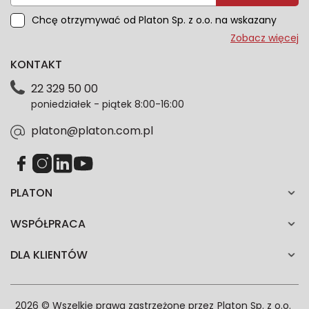
Chcę otrzymywać od Platon Sp. z o.o. na wskazany
przeze mnie adres e-mail informacje marketingowe
Zobacz więcej
dotyczące oferty platon.com.pl. Wszelkie informacje
KONTAKT
dotyczące danych osobowych znajdziesz w naszej
Polityce prywatności. Zgodę możesz wycofać w
22 329 50 00
każdym czasie. Wycofanie zgody nie wpłynie na
poniedziałek - piątek 8:00-16:00
zgodność z prawem przetwarzania dokonanego przed
jej wycofaniem.*
platon@platon.com.pl
PLATON
WSPÓŁPRACA
DLA KLIENTÓW
2026 © Wszelkie prawa zastrzeżone przez
Platon Sp. z o.o.