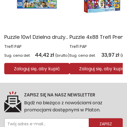
Puzzle 10w1 Dzielna drużyna Psiego Patrolu 96012
Trefl PAP
Trefl PAP
44,42
zł
33,97
zł
Sug. cena det.
(brutto)
Sug. cena det.
(br
Zaloguj się, aby kupić
Zaloguj się, aby kupić
ZAPISZ SIĘ NA NASZ NEWSLETTER
Bądź na bieżąco z nowościami oraz
promocjami dostępnymi w Platon.
ZAPISZ