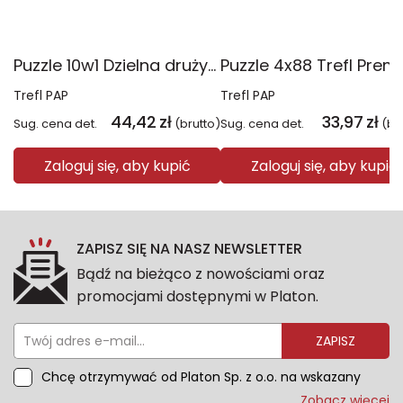
Puzzle 10w1 Dzielna drużyna Psiego Patrolu 96012
Trefl PAP
Trefl PAP
44,42
zł
33,97
zł
Sug. cena det.
(brutto)
Sug. cena det.
(br
Zaloguj się, aby kupić
Zaloguj się, aby kupić
ZAPISZ SIĘ NA NASZ NEWSLETTER
Bądź na bieżąco z nowościami oraz
promocjami dostępnymi w Platon.
ZAPISZ
Chcę otrzymywać od Platon Sp. z o.o. na wskazany
przeze mnie adres e-mail informacje marketingowe
Zobacz więcej