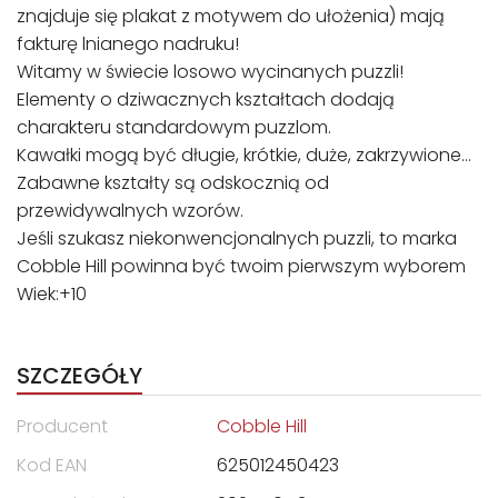
znajduje się plakat z motywem do ułożenia) mają
fakturę lnianego nadruku!
Witamy w świecie losowo wycinanych puzzli!
Elementy o dziwacznych kształtach dodają
charakteru standardowym puzzlom.
Kawałki mogą być długie, krótkie, duże, zakrzywione…
Zabawne kształty są odskocznią od
przewidywalnych wzorów.
Jeśli szukasz niekonwencjonalnych puzzli, to marka
Cobble Hill powinna być twoim pierwszym wyborem
Wiek:+10
SZCZEGÓŁY
Producent
Cobble Hill
Kod EAN
625012450423