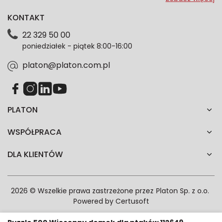
dotyczące oferty platon.com.pl. Wszelkie informacje
KONTAKT
dotyczące danych osobowych znajdziesz w naszej
Polityce prywatności. Zgodę możesz wycofać w
22 329 50 00
każdym czasie. Wycofanie zgody nie wpłynie na
poniedziałek - piątek 8:00-16:00
zgodność z prawem przetwarzania dokonanego przed
jej wycofaniem.*
platon@platon.com.pl
PLATON
WSPÓŁPRACA
DLA KLIENTÓW
2026 © Wszelkie prawa zastrzeżone przez
Platon Sp. z o.o.
Powered by
Certusoft