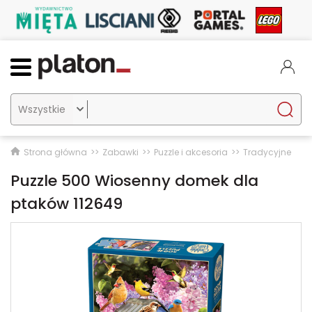

Strona główna
Zabawki
Puzzle i akcesoria
Tradycyjne
Puzzle 500 Wiosenny domek dla
ptaków 112649