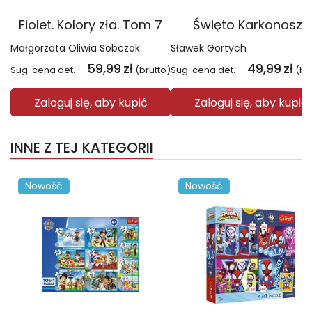
Fiolet. Kolory zła. Tom 7
Święto Karkonoszy
Małgorzata Oliwia Sobczak
Sławek Gortych
59,99
zł
49,99
zł
Sug. cena det.
(brutto)
Sug. cena det.
(br
Zaloguj się, aby kupić
Zaloguj się, aby kupić
INNE Z TEJ KATEGORII
Nowość
Nowość