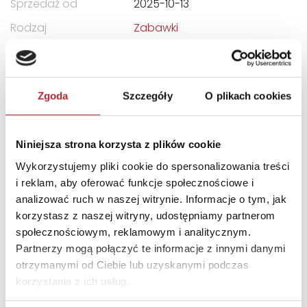
Sprzedaż od
2025-10-13
Rodzaj
Zabawki
Format
210x288x53 mm
Kategoria wiekowa
10+
Zgoda
Szczegóły
O plikach cookies
Kraj produkcji
US
Zwrot towaru
Brak prawa zwrotu
Niniejsza strona korzysta z plików cookie
Wykorzystujemy pliki cookie do spersonalizowania treści
DANE OSOBY ODPOWIEDZIALNEJ
i reklam, aby oferować funkcje społecznościowe i
analizować ruch w naszej witrynie. Informacje o tym, jak
Nazwa
G3 SPÓŁKA Z
korzystasz z naszej witryny, udostępniamy partnerom
OGRANICZONĄ
społecznościowym, reklamowym i analitycznym.
ODPOWIEDZIALNOŚCIĄ
Partnerzy mogą połączyć te informacje z innymi danymi
SPÓŁKA KOMANDYTOWA
otrzymanymi od Ciebie lub uzyskanymi podczas
korzystania z ich usług.
Ulica
ul. Spółdzielców 18A