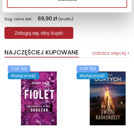
Bright Junior Media
69,90
zł
Sug. cena det.
(brutto)
Zaloguj się, aby kupić
NAJCZĘŚCIEJ KUPOWANE
zobacz więcej
TOP 100
TOP 100
Wyłączność
Wyłączność