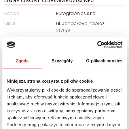
DANE OSOBY ODPOWIEDZIALNEJ
Nazwa
Eurographics s.r.o.
Ulica
ul. Janackovo nabrezi
1076/2
Kod pocztowy
150-00
Miasto
Smíchov, 150 00 Praha 5
E-mail
service@eurographics.ca
Zgoda
Szczegóły
O plikach cookies
INNI KLIENCI KUPOWALI
Niniejsza strona korzysta z plików cookie
Wykorzystujemy pliki cookie do spersonalizowania treści
i reklam, aby oferować funkcje społecznościowe i
analizować ruch w naszej witrynie. Informacje o tym, jak
korzystasz z naszej witryny, udostępniamy partnerom
społecznościowym, reklamowym i analitycznym.
Partnerzy mogą połączyć te informacje z innymi danymi