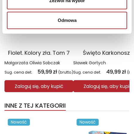
Zezwól na wybór
Odmowa
Fiolet. Kolory zła. Tom 7
Święto Karkonoszy
Małgorzata Oliwia Sobczak
Sławek Gortych
59,99
zł
49,99
zł
Sug. cena det.
(brutto)
Sug. cena det.
(br
Zaloguj się, aby kupić
Zaloguj się, aby kupić
INNE Z TEJ KATEGORII
Nowość
Nowość