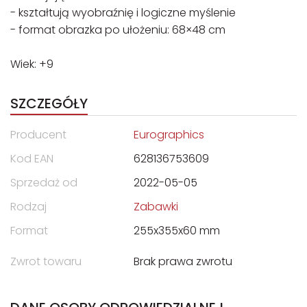
- kształtują wyobraźnię i logiczne myślenie
- format obrazka po ułożeniu: 68×48 cm
Wiek: +9
SZCZEGÓŁY
Producent
Eurographics
Kod EAN
628136753609
Sprzedaż od
2022-05-05
Rodzaj
Zabawki
Format
255x355x60 mm
Zwrot towaru
Brak prawa zwrotu