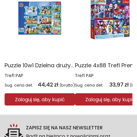
Puzzle 10w1 Dzielna drużyna Psiego Patrolu 96012
Trefl PAP
Trefl PAP
44,42
zł
33,97
zł
Sug. cena det.
(brutto)
Sug. cena det.
(br
Zaloguj się, aby kupić
Zaloguj się, aby kupić
ZAPISZ SIĘ NA NASZ NEWSLETTER
Bądź na bieżąco z nowościami oraz