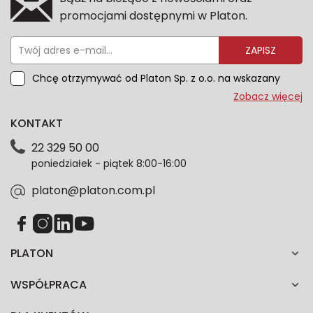
promocjami dostępnymi w Platon.
ZAPISZ
Chcę otrzymywać od Platon Sp. z o.o. na wskazany
przeze mnie adres e-mail informacje marketingowe
Zobacz więcej
dotyczące oferty platon.com.pl. Wszelkie informacje
KONTAKT
dotyczące danych osobowych znajdziesz w naszej
Polityce prywatności. Zgodę możesz wycofać w
22 329 50 00
każdym czasie. Wycofanie zgody nie wpłynie na
poniedziałek - piątek 8:00-16:00
zgodność z prawem przetwarzania dokonanego przed
jej wycofaniem.*
platon@platon.com.pl
PLATON
WSPÓŁPRACA