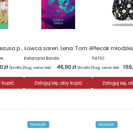
Religia Poznaję Jezusa podręcznik dla klasy 3 szkoły podstawowej
Łowca saren. Lena. Tom 4
we
Katarzyna Bonda
PATIO
00
zł
46,90
zł
159
(brutto)
Sug. cena det.
(brutto)
Sug. cena det.
y kupić
Zaloguj się, aby kupić
Zaloguj się, 
Nowość
Nowość