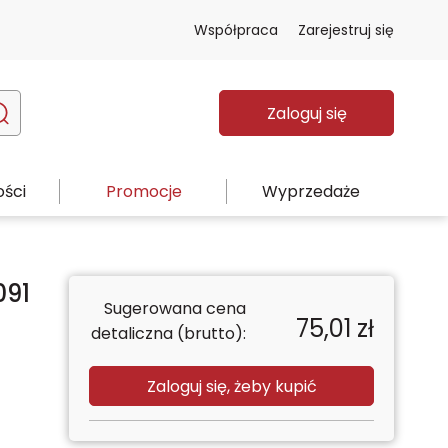
Współpraca
Zarejestruj się
Zaloguj się
ści
Promocje
Wyprzedaże
091
Sugerowana cena
75,01
zł
detaliczna (brutto):
Zaloguj się, żeby kupić