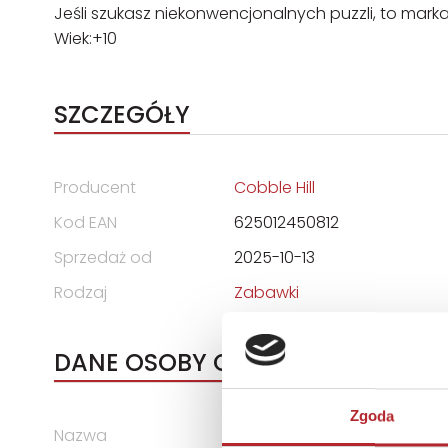
Jeśli szukasz niekonwencjonalnych puzzli, to mar
Wiek:+10
SZCZEGÓŁY
Producent
Cobble Hill
Kod EAN
625012450812
Sprzedaż od
2025-10-13
Rodzaj
Zabawki
DANE OSOBY ODPOWIEDZIALNEJ
Zgoda
Nazwa
G3 SPÓŁKA Z OGRANICZONĄ