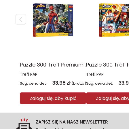
Puzzle 300 Trefl Premium Plus Kids Disney Marvel Spiderman ukryty bohater 23047
Trefl PAP
Trefl PAP
33,98
zł
33,
Sug. cena det.
(brutto)
Sug. cena det.
Zaloguj się, aby kupić
Zaloguj się, ab
ZAPISZ SIĘ NA NASZ NEWSLETTER