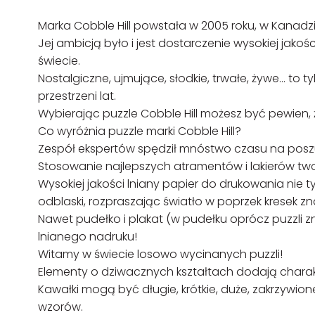
Marka Cobble Hill powstała w 2005 roku, w Kanadzi
Jej ambicją było i jest dostarczenie wysokiej jako
świecie.
Nostalgiczne, ujmujące, słodkie, trwałe, żywe… to t
przestrzeni lat.
Wybierając puzzle Cobble Hill możesz być pewien, 
Co wyróżnia puzzle marki Cobble Hill?
Zespół ekspertów spędził mnóstwo czasu na posz
Stosowanie najlepszych atramentów i lakierów tw
Wysokiej jakości lniany papier do drukowania nie 
odblaski, rozpraszając światło w poprzek kresek zn
Nawet pudełko i plakat (w pudełku oprócz puzzli z
lnianego nadruku!
Witamy w świecie losowo wycinanych puzzli!
Elementy o dziwacznych kształtach dodają char
Kawałki mogą być długie, krótkie, duże, zakrzywi
wzorów.