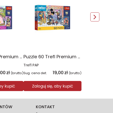
Puzzle 60 Trefl Premium Plus Kids Disney Princess Siła w koronie 17435
Puzzle 60 Trefl Premium Plus Kids Mysia ekipa 17433
Trefl PAP
,00
zł
19,00
zł
(brutto)
Sug. cena det.
(brutto)
aby kupić
Zaloguj się, aby kupić
IENTÓW
KONTAKT