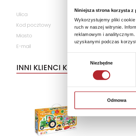
KOMANDYTOWA
Niniejsza strona korzysta z
Ulica
ul. Spółdzielców 18A
Wykorzystujemy pliki cookie 
Kod pocztowy
62-510
ruch w naszej witrynie. Inf
reklamowym i analitycznym. 
Miasto
Konin
uzyskanymi podczas korzysta
E-mail
g3@g3poland.com
Wybór
Niezbędne
zgody
INNI KLIENCI KUPOWALI
Odmowa