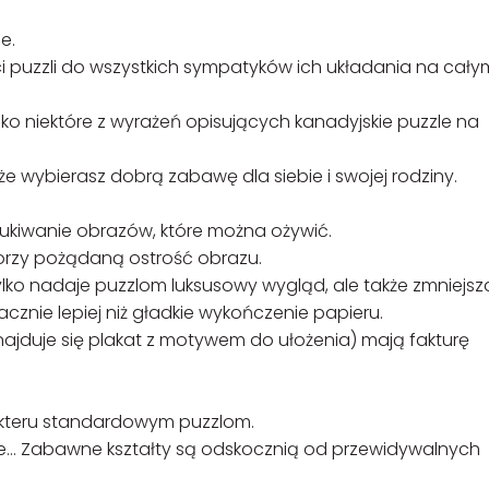
e.
ści puzzli do wszystkich sympatyków ich układania na cały
ylko niektóre z wyrażeń opisujących kanadyjskie puzzle na
że wybierasz dobrą zabawę dla siebie i swojej rodziny.
ukiwanie obrazów, które można ożywić.
orzy pożądaną ostrość obrazu.
tylko nadaje puzzlom luksusowy wygląd, ale także zmniejsz
acznie lepiej niż gładkie wykończenie papieru.
najduje się plakat z motywem do ułożenia) mają fakturę
akteru standardowym puzzlom.
one… Zabawne kształty są odskocznią od przewidywalnych