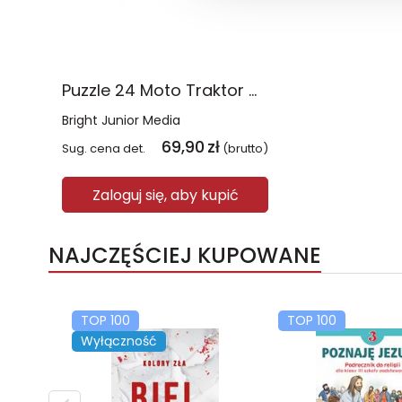
Puzzle 24 Moto Traktor CzuCzu
Bright Junior Media
69,90
zł
Sug. cena det.
(brutto)
Zaloguj się, aby kupić
NAJCZĘŚCIEJ KUPOWANE
TOP 100
TOP 100
Wyłączność