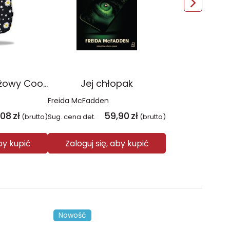
Plecak młodzieżowy Coolpack Jerry Daisy Black
Jej chłopak
Freida McFadden
,08
zł
59,90
zł
(brutto)
Sug. cena det.
(brutto)
aby kupić
Zaloguj się, aby kupić
Nowość