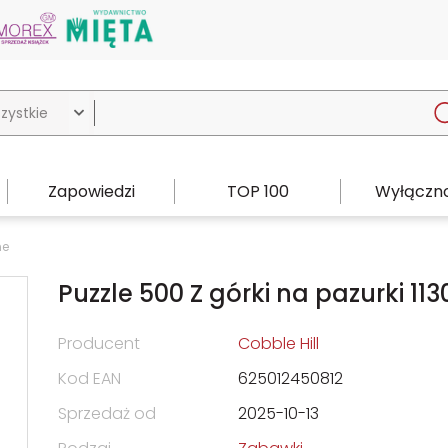

Zapowiedzi
TOP 100
Wyłączno
ne
Puzzle 500 Z górki na pazurki 113
Producent
Cobble Hill
Kod EAN
625012450812
Sprzedaż od
2025-10-13