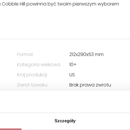
ka Cobble Hill powinna być twoim pierwszym wyborem
Format
212x290x53 mm
Kategoria wiekowa
10+
Kraj produkcji
US
Zwrot towaru
Brak prawa zwrotu
Szczegóły
 ODPOWIEDZIALNOŚCIĄ SPÓŁKA