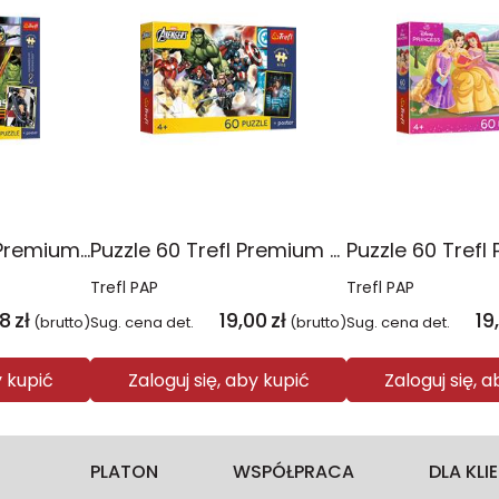
Puzzle 300 Trefl Premium Plus Kids Disney Marvel the Avengers Siła Drużyny 23046
Puzzle 60 Trefl Premium Plus Kids Marvel Razem Silniejsi 17436
Trefl PAP
Trefl PAP
98
zł
19,00
zł
19
(brutto)
Sug. cena det.
(brutto)
Sug. cena det.
y kupić
Zaloguj się, aby kupić
Zaloguj się, 
PLATON
WSPÓŁPRACA
DLA KL