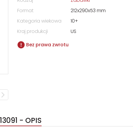
Rodzaj
Zabawki
Format
212x290x53 mm
Kategoria wiekowa
10+
Kraj produkcji
US
Bez prawa zwrotu
13091 - OPIS