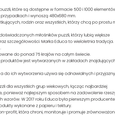
 puzzli, które są dostępne w formacie 500 i 1000 elementó
 przypadkach i wynoszą 480x680 mm.
ujących, rodzin oraz wszystkich, którzy chcą po prostu 
doświadczonych miłośników puzzli, którzy lubią większe
az szczegółowości. Marka Educa to wieloletnia tradycja. 
.
owane do ponad 75 krajów na całym świecie.
% produktów jest wytwarzanych w zakładach znajdujących
a do ich wytworzenia używa się odnawialnych i przyjazn
li dla wszystkich grup wiekowych, łącząc najbardziej
ncje, ponieważ najlepszym sposobem na zadowolenie rzesz
ch wzorów. W 2017 roku Educa była pierwszym producent
rodukty wykonane z papieru i tektury.
on-profit, która chroni, monitoruje i promuje zrównoważo