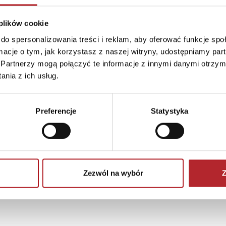
 plików cookie
do spersonalizowania treści i reklam, aby oferować funkcje sp
ormacje o tym, jak korzystasz z naszej witryny, udostępniamy p
Partnerzy mogą połączyć te informacje z innymi danymi otrzym
ARCELONA)
nia z ich usług.
om
Preferencje
Statystyka
Zezwól na wybór
Z