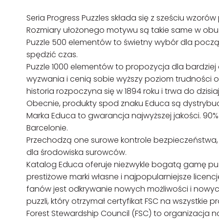
Seria Progress Puzzles składa się z sześciu wzorów
Rozmiary ułożonego motywu są takie same w obu
Puzzle 500 elementów to świetny wybór dla początk
spędzić czas.
Puzzle 1000 elementów to propozycja dla bardziej 
wyzwania i cenią sobie wyższy poziom trudności or
historia rozpoczyna się w 1894 roku i trwa do dzisiaj
Obecnie, produkty spod znaku Educa są dystrybu
Marka Educa to gwarancja najwyższej jakości. 90
Barcelonie.
Przechodzą one surowe kontrole bezpieczeństwa, 
dla środowiska surowców.
Katalog Educa oferuje niezwykle bogatą gamę puzz
prestiżowe marki własne i najpopularniejsze lice
fanów jest odkrywanie nowych możliwości i nowy
puzzli, który otrzymał certyfikat FSC na wszystkie p
Forest Stewardship Council (FSC) to organizacja n