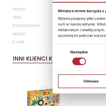
Nazwa
EDUCA BORRAS, S.A.U.
Niniejsza strona korzysta z
Ulica
C/ OSONA, 1
Wykorzystujemy pliki cookie 
ruch w naszej witrynie. Inf
Kod pocztowy
08192
reklamowym i analitycznym. 
Miasto
SANT QUIRZE DEL VALLES (B
uzyskanymi podczas korzysta
E-mail
sac.inter@educaborras.c
Wybór
Niezbędne
zgody
INNI KLIENCI KUPOWALI
Odmowa