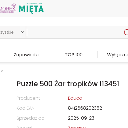

Zapowiedzi
TOP 100
Wyłączno
ne
Puzzle 500 Żar tropików 113451
Producent
Educa
Kod EAN
8412668202382
Sprzedaż od
2025-09-23