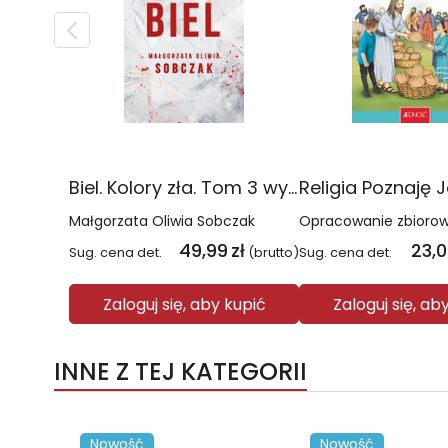
Biel. Kolory zła. Tom 3 wyd. 2025
Małgorzata Oliwia Sobczak
Opracowanie zbioro
49,99
zł
23,
Sug. cena det.
(brutto)
Sug. cena det.
Zaloguj się, aby kupić
Zaloguj się, ab
INNE Z TEJ KATEGORII
Nowość
Nowość