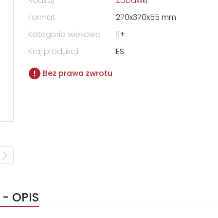
Rodzaj
Zabawki
Format
270x370x55 mm
Kategoria wiekowa
11+
Kraj produkcji
ES
Bez prawa zwrotu
 - OPIS