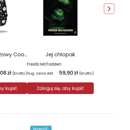
Plecak młodzieżowy Coolpack Jerry Daisy Black
Jej chłopak
Freida McFadden
,08
zł
59,90
zł
(brutto)
Sug. cena det.
(brutto)
aby kupić
Zaloguj się, aby kupić
Nowość