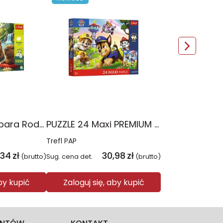
PUZZLE 160 Kapibara Rodzina Treflików 15446
PUZZLE 24 Maxi PREMIUM PLUS KIDS Wesoły spacer Psi Patrol 14388
Trefl PAP
,34
zł
30,98
zł
(brutto)
Sug. cena det.
(brutto)
aby kupić
Zaloguj się, aby kupić