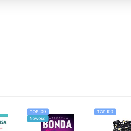
TOP 100
TOP 100
Nowość