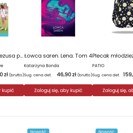
Religia Poznaję Jezusa podręcznik dla klasy 3 szkoły podstawowej
Łowca saren. Lena. Tom 4
we
Katarzyna Bonda
PATIO
00
zł
46,90
zł
159
(brutto)
Sug. cena det.
(brutto)
Sug. cena det.
y kupić
Zaloguj się, aby kupić
Zaloguj się, 
Nowość
Nowość