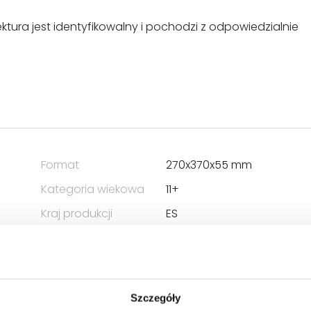
ektura jest identyfikowalny i pochodzi z odpowiedzialnie
Format
270x370x55 mm
Kategoria wiekowa
11+
Kraj produkcji
ES
Zwrot towaru
Brak prawa zwrotu
Szczegóły