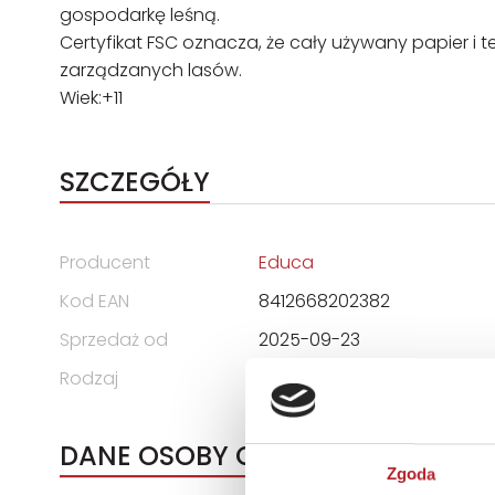
gospodarkę leśną.
Certyfikat FSC oznacza, że cały używany papier i t
zarządzanych lasów.
Wiek:+11
SZCZEGÓŁY
Producent
Educa
Kod EAN
8412668202382
Sprzedaż od
2025-09-23
Rodzaj
Zabawki
DANE OSOBY ODPOWIEDZIALNEJ
Zgoda