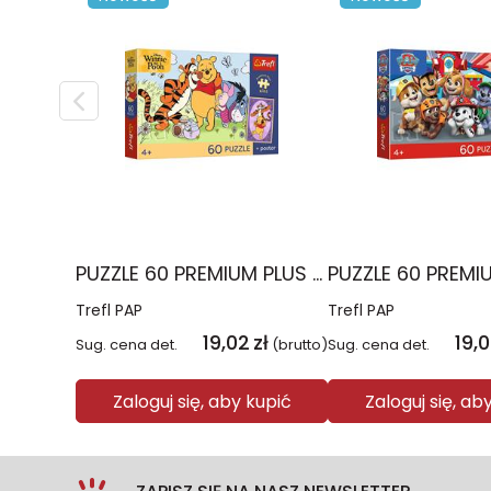
PUZZLE 60 PREMIUM PLUS KIDS Uśmiech i miód Kubuś Puchatek 17437
Trefl PAP
Trefl PAP
19,02
zł
19,
Sug. cena det.
(brutto)
Sug. cena det.
Zaloguj się, aby kupić
Zaloguj się, ab