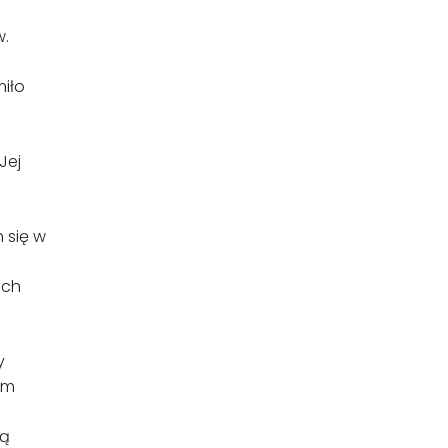
w.
miło
Jej
 się w
ych
y
em
ną