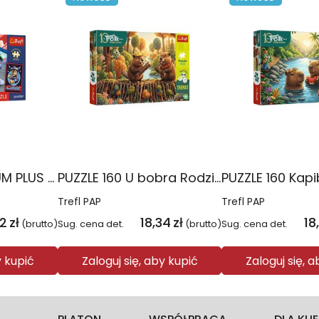
PUZZLE 60 PREMIUM PLUS KIDS Psie popołudnie Psi Patrol17432
PUZZLE 160 U bobra Rodzina Treflików 15448
Trefl PAP
Trefl PAP
02
zł
18,34
zł
18
(brutto)
Sug. cena det.
(brutto)
Sug. cena det.
y kupić
Zaloguj się, aby kupić
Zaloguj się, 