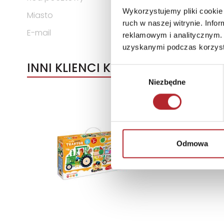
Wykorzystujemy pliki cookie 
Miasto
SANT QUIRZE DEL VALLES (B
ruch w naszej witrynie. Inf
E-mail
sac.inter@educaborras.c
reklamowym i analitycznym. 
uzyskanymi podczas korzysta
INNI KLIENCI KUPOWALI
Wybór
Niezbędne
zgody
Odmowa