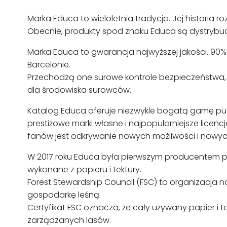
Marka Educa to wieloletnia tradycja. Jej historia ro
Obecnie, produkty spod znaku Educa są dystrybu
Marka Educa to gwarancja najwyższej jakości. 90
Barcelonie.
Przechodzą one surowe kontrole bezpieczeństwa, 
dla środowiska surowców.
Katalog Educa oferuje niezwykle bogatą gamę puzz
prestiżowe marki własne i najpopularniejsze lice
fanów jest odkrywanie nowych możliwości i nowy
W 2017 roku Educa była pierwszym producentem puzz
wykonane z papieru i tektury.
Forest Stewardship Council (FSC) to organizacja n
gospodarkę leśną.
Certyfikat FSC oznacza, że cały używany papier i t
zarządzanych lasów.