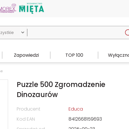

Zapowiedzi
TOP 100
Wyłączno
ne
Puzzle 500 Zgromadzenie
Dinozaurów
Producent
Educa
Kod EAN
8412668159693