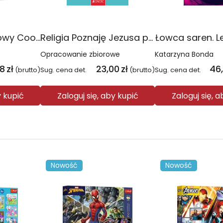
Plecak młodzieżowy Coolpack Jerry Daisy Black
Religia Poznaję Jezusa podręcznik dla klasy 3 szkoły podstawowej
Łowca saren. L
Opracowanie zbiorowe
Katarzyna Bonda
08
zł
23,00
zł
46
(brutto)
Sug. cena det.
(brutto)
Sug. cena det.
y kupić
Zaloguj się, aby kupić
Zaloguj się, 
Nowość
Nowość