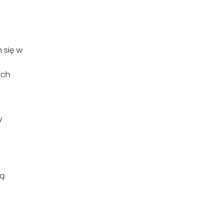
 się w
ych
y
ną