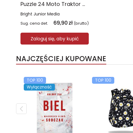
Puzzle 24 Moto Traktor CzuCzu
Bright Junior Media
69,90
zł
Sug. cena det.
(brutto)
Zaloguj się, aby kupić
NAJCZĘŚCIEJ KUPOWANE
TOP 100
TOP 100
Wyłączność