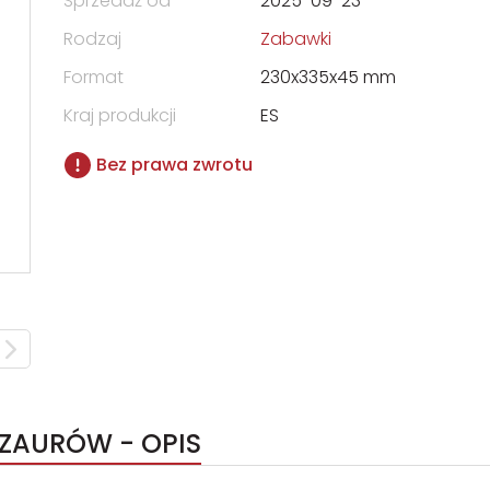
Sprzedaż od
2025-09-23
Rodzaj
Zabawki
Format
230x335x45 mm
Kraj produkcji
ES
Bez prawa zwrotu
OZAURÓW - OPIS