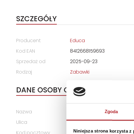
SZCZEGÓŁY
Producent
Educa
Kod EAN
8412668159693
Sprzedaż od
2025-09-23
Rodzaj
Zabawki
DANE OSOBY ODPOWIEDZIALNEJ
Nazwa
EDUCA BORRAS, S.A.U.
Zgoda
Ulica
C/ OSONA, 1
Niniejsza strona korzysta z
Kod pocztowy
08192