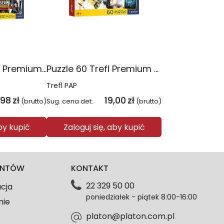
Puzzle 300 Trefl Premium Plus Kids Disney Marvel the Avengers Siła Drużyny 23046
Puzzle 60 Trefl Premium Plus Kids Marvel Razem Silniejsi 17436
Trefl PAP
,98
zł
19,00
zł
(brutto)
Sug. cena det.
(brutto)
aby kupić
Zaloguj się, aby kupić
IENTÓW
KONTAKT
22 329 50 00
acja
poniedziałek - piątek 8:00-16:00
nie
platon@platon.com.pl