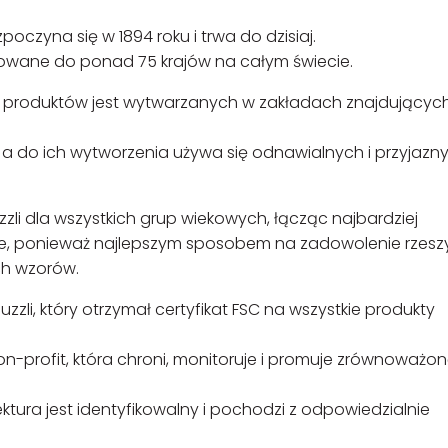
zpoczyna się w 1894 roku i trwa do dzisiaj.
owane do ponad 75 krajów na całym świecie.
% produktów jest wytwarzanych w zakładach znajdujących
a do ich wytworzenia używa się odnawialnych i przyjazn
li dla wszystkich grup wiekowych, łącząc najbardziej
ncje, ponieważ najlepszym sposobem na zadowolenie rzesz
ch wzorów.
li, który otrzymał certyfikat FSC na wszystkie produkty
on-profit, która chroni, monitoruje i promuje zrównoważo
ektura jest identyfikowalny i pochodzi z odpowiedzialnie