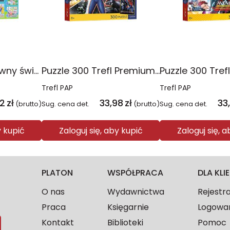
Puzzle 10w1 Zabawny świat Peppy 96013
Puzzle 300 Trefl Premium Plus Kids Disney Marvel Spiderman ukryty bohater 23047
Trefl PAP
Trefl PAP
2
zł
33,98
zł
33
(brutto)
Sug. cena det.
(brutto)
Sug. cena det.
y kupić
Zaloguj się, aby kupić
Zaloguj się, 
PLATON
WSPÓŁPRACA
DLA KL
O nas
Wydawnictwa
Rejestr
Praca
Księgarnie
Logowa
Kontakt
Biblioteki
Pomoc