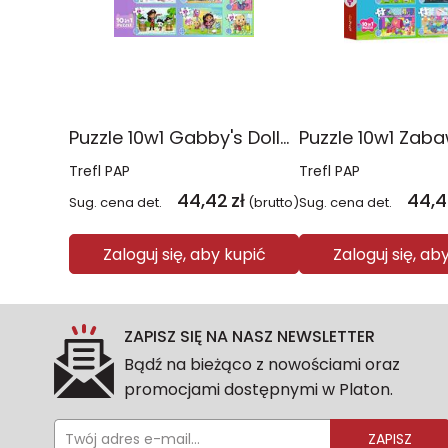
Puzzle 10w1 Gabby's Dollhouse Gabby i jej świat 96014
Trefl PAP
Trefl PAP
44,42
zł
44,4
Sug. cena det.
(brutto)
Sug. cena det.
Zaloguj się, aby kupić
Zaloguj się, ab
ZAPISZ SIĘ NA NASZ NEWSLETTER
Bądź na bieżąco z nowościami oraz
promocjami dostępnymi w Platon.
ZAPISZ